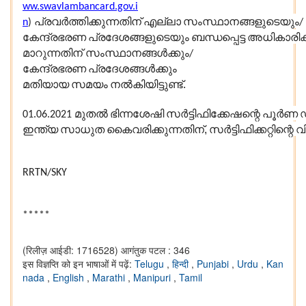
ww.swavlambancard.gov.i
പ്രവർത്തിക്കുന്നതിന്
എല്ലാ
സംസ്ഥാനങ്ങളുടെയും
n
)
/
കേന്ദ്രഭരണ
പ്രദേശങ്ങളുടെയും
ബന്ധപ്പെട്ട
അധികാരിക
മാറുന്നതിന് സംസ്ഥാനങ്ങൾക്കും
/
കേന്ദ്രഭരണ
പ്രദേശങ്ങൾക്കും
മതിയായ
സമയം
നൽകിയിട്ടുണ്ട്.
മുതൽ
ഭിന്നശേഷി
സർട്ടിഫിക്കേഷന്റെ
പൂർണ
01.06.2021
ഇന്ത്യ
സാധുത
കൈവരിക്കുന്നതിന്,
സർട്ടിഫിക്കറ്റിന്റെ
വ
RRTN/SKY
*****
(रिलीज़ आईडी: 1716528)
आगंतुक पटल : 346
इस विज्ञप्ति को इन भाषाओं में पढ़ें:
Telugu
,
हिन्दी
,
Punjabi
,
Urdu
,
Kan
nada
,
English
,
Marathi
,
Manipuri
,
Tamil