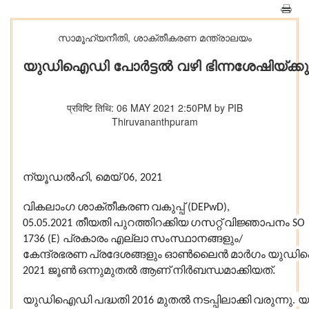
സാമൂഹ്യനീതി, ശാക്തീകരണ മന്ത്രാലയം
യുഡിഐഡി പോർട്ടൽ വഴി ഭിന്നശേഷിയ്ക്ക
प्रविष्टि तिथि: 06 MAY 2021 2:50PM by PIB
Thiruvananthpuram
ന്യൂഡൽഹി
മെയ്
,
06, 2021
വികലാംഗ
ശാക്തീകരണ
വകുപ്പ്
(DEPwD),
തീയതി
പുറത്തിറക്കിയ
ഗസറ്റ്
വിജ്ഞാപനം
05.05.2021
SO
പ്രകാരം
എല്ലാ
സംസ്ഥാനങ്ങളും
1736 (E)
/
കേന്ദ്രഭരണ
പ്രദേശങ്ങളും
ഓൺലൈൻ
മാർഗം
യുഡി
ജൂൺ
ഒന്നുമുതൽ
ആണ്
നിർബന്ധമാക്കിയത്.
2021
യുഡിഐഡി
പദ്ധതി
മുതൽ
നടപ്പിലാക്കി
വരുന്നു
യ
2016
.