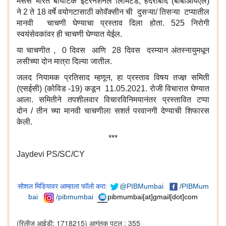
मेसर्स भारत बायोटेक इंटरनेशनल लिमिटेड, हैदराबाद (बीबीआयएल)
ने 2 ते 18 वर्षे वयोगटासाठी कोवॅक्सीन ची दुसऱ्या/ तिसऱ्या टप्यातील
मानवी चाचणी घेण्याचा प्रस्ताव दिला होता. 525 निरोगी
स्वयंसेवकांवर ही चाचणी घेण्यात येईल.
या चाचणीत , 0 दिवस आणि 28 दिवस दरम्यान अंतस्नायुमधून
लसीच्या दोन मात्रा दिल्या जातील.
जलद नियामक प्रतिसाद म्हणून, हा प्रस्ताव विषय तज्ज्ञ समिती
(एसईसी) (कोविड -19) कडून 11.05.2021. रोजी विचारात घेण्यात
आला. समितीने तपशीलवार विचारविनिमयानंतर प्रस्तावित टप्पा
दोन / तीन च्या मानवी चाचणीला सशर्त परवानगी देण्याची शिफारस
केली.
***
Jaydevi PS/SC/CY
सोशल मिडियावर आम्हाला फॉलो करा:
@PIBMumbai
/
PIBMum
bai
/pibmumbai
pibmumbai[at]gmail[dot]com
(रिलीज़ आईडी: 1718215)
आगंतुक पटल : 355