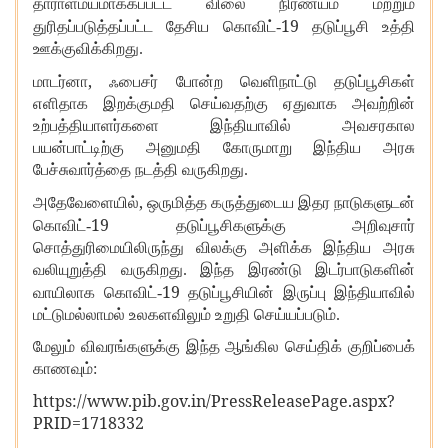
தாராளமயமாக்கப்பட்ட விலை நிர்ணயம் மற்றும்
19
துரிதப்படுத்தப்பட்ட தேசிய கொவிட்-
தடுப்பூசி உத்தி
ஊக்குவிக்கிறது.
,
மாடர்னா
ஃபைசர் போன்ற வெளிநாட்டு தடுப்பூசிகள்
எளிதாக இறக்குமதி செய்வதற்கு ஏதுவாக அவற்றின்
உற்பத்தியாளர்களை இந்தியாவில் அவசரகால
பயன்பாட்டிற்கு அனுமதி கோருமாறு இந்திய அரசு
பேச்சுவார்த்தை நடத்தி வருகிறது.
,
அதேவேளையில்
ஒருமித்த கருத்துடைய இதர நாடுகளுடன்
19
கொவிட்-
தடுப்பூசிகளுக்கு அறிவுசார்
சொத்துரிமையிலிருந்து விலக்கு அளிக்க இந்திய அரசு
வலியுறுத்தி வருகிறது. இந்த இரண்டு இடர்பாடுகளின்
19
வாயிலாக கொவிட்-
தடுப்பூசியின் இருப்பு இந்தியாவில்
மட்டுமல்லாமல் உலகளவிலும் உறுதி செய்யப்படும்.
மேலும் விவரங்களுக்கு இந்த ஆங்கில செய்திக் குறிப்பைக்
காணவும்:
https://www.pib.gov.in/PressReleasePage.aspx?
PRID=1718332