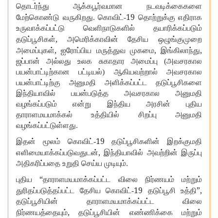
தொடர்ந்து ஆக்கபூர்வமான நடவடிக்கைகளை
19
மேற்கொண்டு வருகிறது. கொவிட்-
தொற்றுக்கு எதிராக
உருவாக்கப்பட்டு வெளிநாடுகளில் தயாரிக்கப்படும்
,
தடுப்பூசிகள்
அமெரிக்காவின் தேசிய ஒழுங்குமுறை
,
,
,
அமைப்புகள்
ஐரோப்பிய மருத்துவ முகமை
இங்கிலாந்து
ஜப்பான் அல்லது உலக சுகாதார அமைப்பு (அவசரகால
பயன்பாட்டிற்கான பட்டியல்) ஆகியவற்றால் அவசரகால
பயன்பாட்டிற்கு அனுமதி அளிக்கப்பட்ட தடுப்பூசிகளை
இந்தியாவில் பயன்படுத்த அவசரகால அனுமதி
வழங்கப்படும் என்று இந்திய அரசின் புதிய
தாராளமயமாக்கல் உத்தியில் சிறப்பு அனுமதி
வழங்கப்பட்டுள்ளது.
19
இதன் மூலம் கொவிட்-
தடுப்பூசிகளின் இறக்குமதி
,
எளிமையாக்கப்படுவதுடன்
இந்தியாவில் அவற்றின் இருப்பு
அதிகரிப்பதை உறுதி செய்ய முடியும்.
“
புதிய
தாராளமயமாக்கப்பட்ட விலை நிர்ணயம் மற்றும்
19
”,
துரிதப்படுத்தப்பட்ட தேசிய கொவிட்-
தடுப்பூசி உத்தி
தடுப்பூசியின் தாராளமயமாக்கப்பட்ட விலை
,
நிர்ணயத்தையும்
தடுப்பூசியின் எண்ணிக்கை மற்றும்