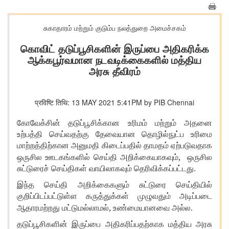
சுகாதாரம் மற்றும் குடும்ப நலத்துறை அமைச்சகம்
கொவிட் தடுப்பூசிகளின் இருப்பை அதிகரிக்க
ஆக்கபூர்வமான நடவடிக்கைகளில் மத்திய
அரசு தீவிரம்
प्रविष्टि तिथि: 13 MAY 2021 5:41PM by PIB Chennai
கோவேக்சின் தடுப்பூசிக்கான உரிமம் மற்றும் அதனை
உற்பத்தி செய்வதற்கு தேவையான தொழில்நுட்ப உரிமை
மாற்றத்திற்கான அனுமதி கிடைப்பதில் தாமதம் ஏற்படுவதாக
,
ஒருசில ஊடகங்களில் செய்தி அறிக்கையாகவும்
ஒருசில
சுட்டுரைச் செய்திகள் வாயிலாகவும் தெரிவிக்கப்பட்டது.
இந்த செய்தி அறிக்கைகளும் சுட்டுரை செய்தியில்
குறிப்பிடப்பட்டுள்ள கருத்துக்கள் முழுவதும் அடிப்படை
,
ஆதாரமற்றது மட்டுமல்லாமல்
உண்மையானவை அல்ல.
தடுப்பூசிகளின் இருப்பை அதிகரிப்பதற்காக மத்திய அரசு