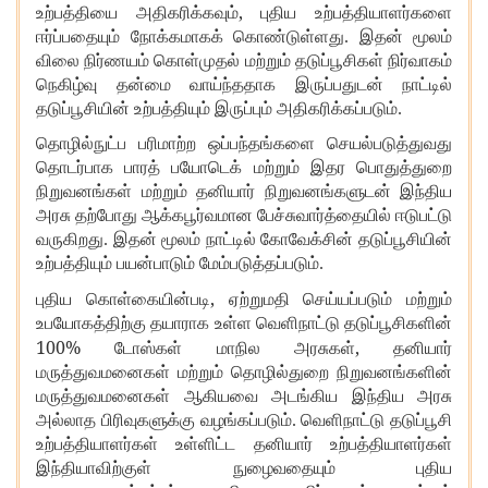
,
உற்பத்தியை அதிகரிக்கவும்
புதிய உற்பத்தியாளர்களை
ஈர்ப்பதையும் நோக்கமாகக் கொண்டுள்ளது. இதன் மூலம்
விலை நிர்ணயம் கொள்முதல் மற்றும் தடுப்பூசிகள் நிர்வாகம்
நெகிழ்வு தன்மை வாய்ந்ததாக இருப்பதுடன் நாட்டில்
தடுப்பூசியின் உற்பத்தியும் இருப்பும் அதிகரிக்கப்படும்.
தொழில்நுட்ப பரிமாற்ற ஒப்பந்தங்களை செயல்படுத்துவது
தொடர்பாக பாரத் பயோடெக் மற்றும் இதர பொதுத்துறை
நிறுவனங்கள் மற்றும் தனியார் நிறுவனங்களுடன் இந்திய
அரசு தற்போது ஆக்கபூர்வமான பேச்சுவார்த்தையில் ஈடுபட்டு
வருகிறது. இதன் மூலம் நாட்டில் கோவேக்சின் தடுப்பூசியின்
உற்பத்தியும் பயன்பாடும் மேம்படுத்தப்படும்.
,
புதிய கொள்கையின்படி
ஏற்றுமதி செய்யப்படும் மற்றும்
உபயோகத்திற்கு தயாராக உள்ள வெளிநாட்டு தடுப்பூசிகளின்
100%
,
டோஸ்கள் மாநில அரசுகள்
தனியார்
மருத்துவமனைகள் மற்றும் தொழில்துறை நிறுவனங்களின்
மருத்துவமனைகள் ஆகியவை அடங்கிய இந்திய அரசு
அல்லாத பிரிவுகளுக்கு வழங்கப்படும். வெளிநாட்டு தடுப்பூசி
உற்பத்தியாளர்கள் உள்ளிட்ட தனியார் உற்பத்தியாளர்கள்
இந்தியாவிற்குள் நுழைவதையும் புதிய