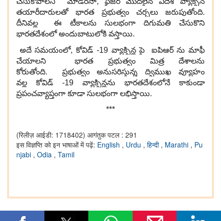
చేసుకోవాలని మోడరనా, ఫైజర్ మొదలైన విదేశీ వ్యాక్సిన్
తయారీదారులతో భారత ప్రభుత్వం చర్చలు జరుపుతోంది.
దీనివల్ల ఈ టీకాలను సులభంగా దిగుమతి చేసుకొని
భారతదేశంలో అందుబాటులోకి వస్తాయి.
అదే సమయంలో, కోవిడ్ -19 వ్యాక్సిన్ల పై ఐపిఆర్ ను మాఫీ
చేయాలని భారత ప్రభుత్వం మిత్ర దేశాలను
కోరుతోంది. ప్రభుత్వం అనుసరిస్తున్న ద్విముఖ వ్యూహం
వల్ల కోవిడ్ -19 వ్యాక్సిన్లను భారతదేశంలోనే కాకుండా
ప్రపంచవ్యాప్తంగా కూడా సులభంగా లభిస్తాయి.
***
(रिलीज़ आईडी: 1718402)
आगंतुक पटल : 291
इस विज्ञप्ति को इन भाषाओं में पढ़ें:
English
,
Urdu
,
हिन्दी
,
Marathi
,
Pu
njabi
,
Odia
,
Tamil