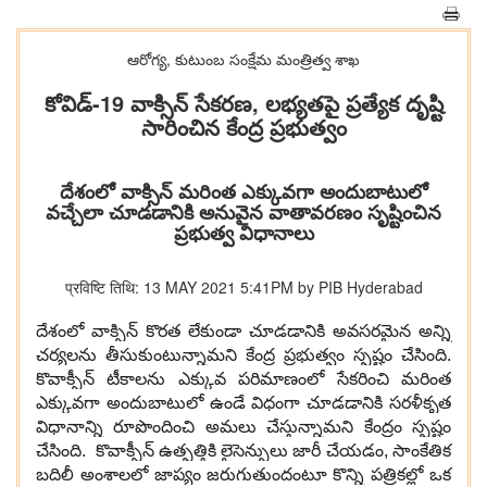
ఆరోగ్య, కుటుంబ సంక్షేమ‌ మంత్రిత్వ శాఖ
కోవిడ్-19 వాక్సిన్ సేకరణ, లభ్యతపై ప్రత్యేక దృష్టి
సారించిన కేంద్ర ప్రభుత్వం
దేశంలో వాక్సిన్ మరింత ఎక్కువగా అందుబాటులో
వచ్చేలా చూడడానికి అనువైన వాతావరణం సృష్టించిన
ప్రభుత్వ విధానాలు
प्रविष्टि तिथि: 13 MAY 2021 5:41PM by PIB Hyderabad
దేశంలో వాక్సిన్ కొరత లేకుండా చూడడానికి అవసరమైన అన్ని
చర్యలను తీసుకుంటున్నామని కేంద్ర ప్రభుత్వం స్పష్టం చేసింది.
కొవాక్సీన్ టీకాలను ఎక్కువ పరిమాణంలో సేకరించి మరింత
ఎక్కువగా అందుబాటులో ఉండే విధంగా చూడడానికి సరళీకృత
విధానాన్ని రూపొందించి అమలు చేస్తున్నామని కేంద్రం స్పష్టం
చేసింది. కొవాక్సీన్ ఉత్పత్తికి లైసెన్సులు జారీ చేయడం, సాంకేతిక
బదిలీ అంశాలలో జాప్యం జరుగుతుందంటూ కొన్ని పత్రికల్లో ఒక