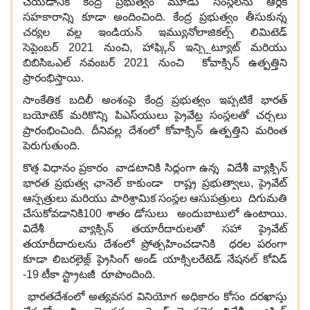
చేయడానికి కేంద్ర ప్రభుత్వం మూడు సంస్థలను ఆర్ధిక
సహకారాన్ని కూడా అందించింది. కేంద్ర ప్రభుత్వం తీసుకున్న
చర్యల వల్ల ఇండియన్ ఇమ్యునోలాజికల్స్ లిమిటెడ్
సెప్టెంబర్ 2021 నుంచి, హాఫ్కిన్ ఇన్స్టిట్యూట్ మరియు
బిబిసిఒఎల్ నవంబర్ 2021 నుంచి కోవాక్సిన్ ఉత్పత్తిని
ప్రారంభిస్తాయి.
సాంకేతిక బదిలీ అంశంపై కేంద్ర ప్రభుత్వం ఇప్పటికే భారత్
బయోటెక్ మరికొన్ని పిఎస్‌యులు ప్రైవేట్ల సంస్థలతో చర్చలు
ప్రారంభించింది. దీనివల్ల దేశంలో కోవాక్సిన్ ఉత్పత్తిని మరింత
పెరుగుతుంది.
కొత్త విధానం ప్రకారం వాడటానికి సిద్ధంగా ఉన్న విదేశీ వ్యాక్సిన్
భారత ప్రభుత్వ ఛానెల్ కాకుండా రాష్ట్ర ప్రభుత్వాలు, ప్రైవేట్
ఆస్పత్రులు మరియు పారిశ్రామిక సంస్థల ఆసుపత్రులు దిగుమతి
చేసుకోవడానికి100 శాతం డోసులు అందుబాటులో ఉంటాయి.
విదేశీ వ్యాక్సిన్ తయారీదారులతో సహా ప్రైవేట్
తయారీదారులను దేశంలో ప్రోత్సహించడానికి ధరల పరంగా
కూడా లిబరలైజ్డ్ ప్రైసింగ్ అండ్ యాక్సిలరేటెడ్ నేషనల్ కోవిడ్
-19 టీకా స్ట్రాటజీ రూపొందింది.
భారతదేశంలో అత్యవసర వినియోగ అధికారం కోసం దరఖాస్తు