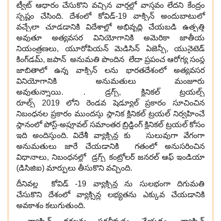
ట్వీట్ ఆధారం చేసుకొని వచ్చిన వార్తల్లో వాస్తవం లేదని కేంద్రం
స్పష్టం చేసింది. దేశంలో కోవిడ్-19 వాక్సిన్ అందుబాటులో
వచ్చేలా చూడడానికి విదేశాల్లో అభివృద్ధి చేయబడి ఉత్పత్తి
అవుతూ అత్యవసర వినియోగానికి అమెరికా జాతీయ
నియంత్రణలు, యూరోపియన్ మెడిసిన్ ఏజెన్సీ, యునైటెడ్
కింగ్‌డమ్, జపాన్ అనుమతి పొందిన లేదా ప్రపంచ ఆరోగ్య సంస్థ
జాబితాలో ఉన్న వాక్సిన్ లను భారతదేశంలో అత్యవసర
వినియోగానికి అనుమతులు మంజూరు
అవుతున్నాయి. . డ్రగ్స్, క్లినికల్ ట్రయల్స్
రూల్స్ 2019 లోని రెండవ షెడ్యూల్ ప్రకారం సూచించిన
నిబంధనల ప్రకారం ముందస్తు స్థానిక క్లినికల్ ట్రయల్ నిర్వహించే
స్థానంలో పోస్ట్-అప్రూవల్ సమాంతర బ్రిడ్జింగ్ క్లినికల్ ట్రయల్ కోసం
ఇది అందిస్తుంది. విదేశీ వ్యాక్సిన్ల కు సులువుగా వేగంగా
అనుమతులు జారే చేయడానికి గతంలో అనుసరించిన
విధానాలు, నిబంధనల్లో డ్రగ్స్ కంట్రోలర్ జనరల్ ఆఫ్ ఇండియా
(డిసిజిఐ) మార్పులు తీసుకొని వచ్చింది.
దీనివల్ల కోవిడ్ -19 వ్యాక్సిన్ల ను సులభంగా దిగుమతి
చేసుకొని దేశంలో వ్యాక్సిన్ల లభ్యతను ఎక్కువ చేయడానికి
అవకాశం కలుగుతుంది.