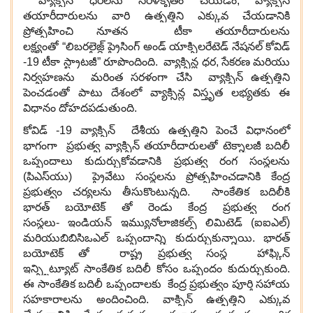
వ్యాక్సిన్ ధరలను సరళీకృతం చేయడం, వ్యాక్సిన్
తయారీదారులను వారి ఉత్పత్తిని ఎక్కువ చేయడానికి
ప్రోత్సహించి నూతన టీకా తయారీదారులను
లక్ష్యంతో “లిబరలైజ్డ్ ప్రైసింగ్ అండ్ యాక్సిలరేటెడ్ నేషనల్ కోవిడ్
-19 టీకా స్ట్రాటజీ” రూపొందింది. వ్యాక్సిన్ల ధర, సేకరణ మరియు
నిర్వహణను మరింత సరళంగా చేసి వ్యాక్సిన్ ఉత్పత్తిని
పెంచడంతో పాటు దేశంలో వ్యాక్సిన్ల విస్తృత లభ్యతకు ఈ
విధానం దోహదపడుతుంది.
కోవిడ్ -19 వ్యాక్సిన్ దేశీయ ఉత్పత్తిని పెంచే విధానంలో
భాగంగా ప్రభుత్వ వ్యాక్సిన్ తయారీదారులతో టెక్నాలజీ బదిలీ
ఒప్పందాలు కుదుర్చుకోవడానికి ప్రభుత్వ రంగ సంస్థలను
(పిఎస్‌యు) ప్రైవేటు సంస్థలను ప్రోత్సహించడానికి కేంద్ర
ప్రభుత్వం చర్యలను తీసుకొంటున్నది. సాంకేతిక బదిలీకి
భారత్ బయోటెక్ తో రెండు కేంద్ర ప్రభుత్వ రంగ
సంస్థలు- ఇండియన్ ఇమ్యునోలాజికల్స్ లిమిటెడ్ (ఐఐఎల్)
మరియుబిబిసిఒఎల్ ఒప్పందాన్ని కుదుర్చుకున్నాయి. భారత్
బయోటెక్ తో రాష్ట్ర ప్రభుత్వ సంస్థ హాఫ్కిన్
ఇన్స్టిట్యూట్ సాంకేతిక బదిలీ కోసం ఒప్పందం కుదుర్చుకుంది.
ఈ సాంకేతిక బదిలీ ఒప్పందాలకు కేంద్ర ప్రభుత్వం పూర్తి సహాయ
సహకారాలను అందించింది. వాక్సిన్ ఉత్పత్తిని ఎక్కువ