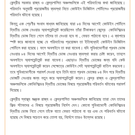
কেন্দ্রীয় সরকার রাজ্য ও কেন্দ্রশাসিত অঞ্চলগুলিকে এই পরিবর্তনের কথা জানিয়েছে।
পরিবর্তন অনুযায়ী প্রয়োজনীয় ব্যবস্থা নিতে কোউইন ডিজিটাল পোর্টালেও প্রয়োজনীয়
পরিবর্তন ঘটানো হয়েছে।
কিন্তু এক শ্রেণীর সংবাদ মাধ্যম জানিয়েছে যারা ৮৪ দিনের আগেই কোউইন পোর্টালে
দ্বিতীয় ডোজ নেওয়ার অ্যাপয়েন্টমেন্ট করেছিলেন তাঁরা টিকাকরণ কেন্দ্রে কোভিশিল্ডের
দ্বিতীয় ডোজ নিতে গেলে তাঁদের তা দেওয়া হবে না , ফেরত পাঠানো হবে। এ ব্যাপারে
স্পষ্ট করে জানানো হচ্ছে যে পরিবর্তনের প্রয়োজন তা ইতিমধ্যেই কোউইন ডিজিটাল
পোর্টালে করা হয়েছে। ফলে অনলাইনে তা করা যাবেনা। যদি সুবিধাভোগীরা প্রথম ডোজ
নেওয়ার ৮৪ দিনের আগেই দ্বিতীয় ডোজ নেওয়ার ব্যবস্থা করার চেষ্টা করেন, তাহলে
অনলাইনে অ্যাপয়েন্টমেন্ট করা যাবেনা। এছাড়াও দ্বিতীয় ডোজের জন্য যদি কেউ
অনলাইনে অ্যাপয়েন্টমেন্ট করেন সেক্ষেত্রে কোউইন সেই অ্যাপয়েন্টমেন্ট বাতিল করবেনা।
তবে সুবিধাভোগীকে পরামর্শ দেওয়া হবে তিনি যাতে প্রথম ডোজের ৮৪ দিন পরে দ্বিতীয়
ডোজটি নেওয়ার জন্য নতুন করে অ্যাপয়েন্টমেন্ট করেন। কেন্দ্র রাজ্য ও কেন্দ্রশাসিত
অঞ্চলগুলিকে কোভিশিল্ডের দ্বিতীয় ডোজের বিষয়ে প্রয়োজনীয় পরিবর্তন ঘটানোর পরামর্শ
দিয়েছে।
কেন্দ্রীয় স্বাস্থ্য মন্ত্রক রাজ্য ও কেন্দ্রশাসিত অঞ্চলগুলিকে জানিয়েছে তারা যেন তাদের
ফিল্ড স্টাফদের এ বিষয়ে প্রয়োজনীয় নির্দেশ দেন। কোনো সুবিধাভোগী কোভিশিল্ডের
দ্বিতীয় ডোজ নিতে গেলে তাঁকে যাতে ফেরত পাঠানো না হয় এবং যে পরিবর্তন ঘটানো
হয়েছে সে বিষয়ে সচেতন করে তোলা হয়, নির্দেশে তারও উল্লেখ রয়েছে।