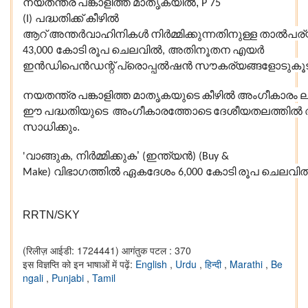
നയതന്ത്ര
പങ്കാളിത്ത
മാതൃകയിൽ,
P 75
പദ്ധതിക്ക്
കീഴിൽ
(I)
ആറ്
അന്തർവാഹിനികൾ
നിർമ്മിക്കുന്നതിനുള്ള
താൽപര്
കോടി
രൂപ
ചെലവിൽ
അതിനൂതന
എയർ
43,000
,
ഇൻഡിപെൻഡന്റ്
പ്രൊപ്പൽഷൻ
സൗകര്യങ്ങളോടുകൂ
നയതന്ത്ര
പങ്കാളിത്ത
മാതൃകയുടെ
കീഴിൽ
അംഗീകാരം
ല
ഈ
പദ്ധതിയുടെ
അംഗീകാരത്തോടെ
ദേശീയതലത്തിൽ
സാധിക്കും.
വാങ്ങുക
നിർമ്മിക്കുക’
ഇന്ത്യൻ
'
,
(
) (Buy &
വിഭാഗത്തിൽ
ഏകദേശം
കോടി
രൂപ
ചെലവി
Make)
6,000
RRTN/SKY
(रिलीज़ आईडी: 1724441)
आगंतुक पटल : 370
इस विज्ञप्ति को इन भाषाओं में पढ़ें:
English
,
Urdu
,
हिन्दी
,
Marathi
,
Be
ngali
,
Punjabi
,
Tamil