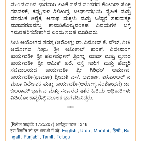
ಮುಂದುವರಿದ
ಭಾಗವಾಗಿ
ಲಸಿಕೆ
ಪಡೆದ
ನಂತರದ
ಕೋವಿಡ್
ಸೂಕ್ತ
ನಡವಳಿಕೆ
,
ಕಪ್ಪು
/
ಬಿಳಿ
ಶಿಲೀಂಧ್ರ
,
ದೀರ್ಘಾವಧಿಯ
ದೈಹಿಕ
ಮತ್ತು
ಮಾನಸಿಕ
ಆರೈಕೆ
,
ಅನಾಥ
ಮಕ್ಕಳು
ಮತ್ತು
ಒಟ್ಟಾರೆ
ಸಕಾರಾತ್ಮಕ
ವಾತಾವರಣವನ್ನು
ಕಾಪಾಡಿಕೊಳ್ಳುವಂತಹ
ವಿಷಯಗಳ
ಬಗ್ಗೆ
ಗಮನಹರಿಸಬೇಕಾಗಿದೆ
ಎಂದು
ಸಲಹೆ
ಮಾಡಿದರು
.
ನೀತಿ
ಆಯೋಗದ
ಸದಸ್ಯ
(
ಆರೋಗ್ಯ
)
ಡಾ
.
ವಿನೋದ್
ಕೆ
.
ಪೌಲ್
,
ನೀತಿ
ಆಯೋಗದ
ಸಿಇಒ
ಶ್ರೀ
ಅಮಿತಾಬ್
ಕಾಂತ್
,
ವಿದೇಶಾಂಗ
ಕಾರ್ಯದರ್ಶಿ
ಶ್ರೀ
ಹರ್ಷವರ್ಧನ್
ಶ್ರಿಂಗ್ಲಾ
,
ವಾರ್ತಾ
ಮತ್ತು
ಪ್ರಸಾರ
ಕಾರ್ಯದರ್ಶಿ
ಶ್ರೀ
ಅಮಿತ್
ಖರೆ
,
ರಸ್ತೆ
ಸಾರಿಗೆ
ಮತ್ತು
ಹೆದ್ದಾರಿ
ಸಚಿವಾಲಯದ
ಕಾರ್ಯದರ್ಶಿ
ಶ್ರೀ
ಗಿರಿಧರ್
ಅರ್ಮಾನೆ
,
ಕಾರ್ಯದರ್ಶಿ
(
ಫಾರ್ಮಾ
)
ಶ್ರೀಮತಿ
ಎಸ್
.
ಅಪರ್ಣಾ
,
ಐಸಿಎಂಆರ್
ನ
ಮಹಾ
ನಿರ್ದೇಶಕ
ಮತ್ತು
ಕಾರ್ಯದರ್ಶಿ
(
ಆರೋಗ್ಯ
ಸಂಶೋಧನೆ
)
ಡಾ
.
ಬಲರಾಮ್
ಭಾರ್ಗವ
ಮತ್ತು
ಸರ್ಕಾರದ
ಇತರ
ಹಿರಿಯ
ಅಧಿಕಾರಿಗಳು
ವಿಡಿಯೋ
ಕಾನ್ಫರೆನ್ಸ್
ಮೂಲಕ
ಭಾಗವಹಿಸಿದ್ದರು
.
**
*
(रिलीज़ आईडी: 1725207)
आगंतुक पटल : 348
इस विज्ञप्ति को इन भाषाओं में पढ़ें:
English
,
Urdu
,
Marathi
,
हिन्दी
,
Be
ngali
,
Punjabi
,
Tamil
,
Telugu