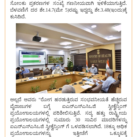
ಸೋಂಕು
ಪ್ರಕರಣಗಳ
ಸಂಖ್ಯೆ
ಗಣನೀಯವಾಗಿ
ಇಳಿಕೆಯಾಗುತ್ತಿದೆ
.
ಬೆಳವಣಿಗೆ
ದರ
ಶೇ
.14.7(
ಮೇ
5)
ರಷ್ಟು
ಇದ್ದದ್ದು
ಶೇ
.3.48(
ಇಂದು
)
ಕ್ಕೆ
ಕುಸಿದಿದೆ
.
ಅಲ್ಲದೆ
ಅವರು
“
ರೋಗ
ಹರಡುತ್ತಿರುವ
ಸಂಭವನೀಯತೆ
ಹೆಚ್ಚಿರುವ
ವೈರಾಣುಗಳ
ಬಗ್ಗೆ
ಐಎನ್ಎಸ್ಎಸಿಒಜಿ
ಸ್ವೀಕ್ವೆನ್ಸಿಂಗ್
ಪ್ರಯೋಗಾಲಯಗಳಲ್ಲಿ
ಪರಿಶೀಲಿಸುತ್ತಿವೆ
.
ಸದ್ಯ
ಹತ್ತು
ರಾಷ್ಟ್ರೀಯ
ಪ್ರಯೋಗಾಲಯಗಳಲ್ಲಿ
ಸುಮಾರು
30
ಸಾವಿರ
ಮಾದರಿಗಳನ್ನು
ಐಎನ್ಎಸ್ಎಸಿಒಜಿ
ಸ್ವೀಕ್ವೆನ್ಸಿಂಗ್
ಗೆ
ಒಳಪಡಿಸಲಾಗಿದೆ
. 18
ಕ್ಕೂ
ಅಧಿಕ
ಪ್ರಯೋಗಾಲಯಗಳನ್ನು
ಇತ್ತೀಚೆಗೆ
ಒಕ್ಕೂಟಕ್ಕೆ