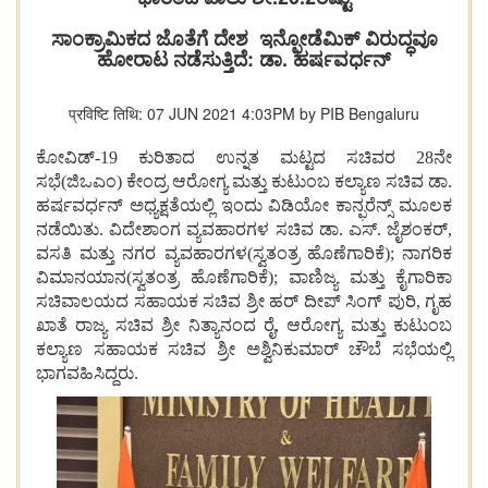
ಸಾಂಕ್ರಾಮಿಕದ ಜೊತೆಗೆ ದೇಶ ಇನ್ಫೋಡೆಮಿಕ್ ವಿರುದ್ಧವೂ
ಹೋರಾಟ ನಡೆಸುತ್ತಿದೆ: ಡಾ. ಹರ್ಷವರ್ಧನ್
प्रविष्टि तिथि: 07 JUN 2021 4:03PM by PIB Bengaluru
ಕೋವಿಡ್
-19
ಕುರಿತಾದ
ಉನ್ನತ
ಮಟ್ಟದ
ಸಚಿವರ
28
ನೇ
ಸಭೆ
(
ಜಿಒಎಂ
)
ಕೇಂದ್ರ
ಆರೋಗ್ಯ
ಮತ್ತು
ಕುಟುಂಬ
ಕಲ್ಯಾಣ
ಸಚಿವ
ಡಾ
.
ಹರ್ಷವರ್ಧನ್
ಅಧ್ಯಕ್ಷತೆಯಲ್ಲಿ
ಇಂದು
ವಿಡಿಯೋ
ಕಾನ್ಫರೆನ್ಸ್
ಮೂಲಕ
ನಡೆಯಿತು
.
ವಿದೇಶಾಂಗ
ವ್ಯವಹಾರಗಳ
ಸಚಿವ
ಡಾ
.
ಎಸ್
.
ಜೈಶಂಕರ್
,
ವಸತಿ
ಮತ್ತು
ನಗರ
ವ್ಯವಹಾರಗಳ
(
ಸ್ವತಂತ್ರ
ಹೊಣೆಗಾರಿಕೆ
)
;
ನಾಗರಿಕ
ವಿಮಾನಯಾನ
(
ಸ್ವತಂತ್ರ
ಹೊಣೆಗಾರಿಕೆ
)
;
ವಾಣಿಜ್ಯ
ಮತ್ತು
ಕೈಗಾರಿಕಾ
ಸಚಿವಾಲಯದ
ಸಹಾಯಕ
ಸಚಿವ
ಶ್ರೀ
ಹರ್
ದೀಪ್
ಸಿಂಗ್
ಪುರಿ
,
ಗೃಹ
ಖಾತೆ
ರಾಜ್ಯ
ಸಚಿವ
ಶ್ರೀ
ನಿತ್ಯಾನಂದ
ರೈ
,
ಆರೋಗ್ಯ
ಮತ್ತು
ಕುಟುಂಬ
ಕಲ್ಯಾಣ
ಸಹಾಯಕ
ಸಚಿವ
ಶ್ರೀ
ಅಶ್ವಿನಿಕುಮಾರ್
ಚೌಬೆ
ಸಭೆಯಲ್ಲಿ
ಭಾಗವಹಿಸಿದ್ದರು
.