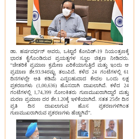
ಡಾ
.
ಹರ್ಷವರ್ಧನ್
ಅವರು
,
ಒಟ್ಟಾರೆ
ಕೋವಿಡ್
-19
ನಿಯಂತ್ರಣಕ್ಕೆ
ಭಾರತ
ಕೈಗೊಂಡಿರುವ
ಪ್ರಯತ್ನಗಳ
ಸ್ಥೂಲ
ಚಿತ್ರಣ
ನೀಡಿದರು
.
“
ಚೇತರಿಕೆ
ಪ್ರಮಾಣ
ಕ್ರಮೇಣ
ಏರಿಕೆಯಾಗುತ್ತಿದೆ
ಮತ್ತು
ಇಂದು
ಆ
ಪ್ರಮಾಣ
ಶೇ
.93.94
ರಷ್ಟು
ತಲುಪಿದೆ
.
ಕಳೆದ
24
ಗಂಟೆಗಳಲ್ಲಿ
61
ದಿನಗಳಲ್ಲೇ
ಅತಿ
ಕಡಿಮೆ
ಎನ್ನಬಹುದಾದ
ಕೇವಲ
ಒಂದು
ಲಕ್ಷ
ಪ್ರಕರಣಗಳು
(1,00,636)
ಹೊಸದಾಗಿ
ದಾಖಲಾಗಿವೆ
.
ಕಳೆದ
24
ಗಂಟೆಗಳಲ್ಲಿ
1,74,399
ಸೋಂಕಿತರು
ಗುಣಮುಖರಾಗಿದ್ದಾರೆ
ಮತ್ತು
ಮರಣ
ಪ್ರಮಾಣ
ದರ
ಶೇ
.1.20
ಕ್ಕೆ
ಇಳಿಕೆಯಾಗಿದೆ
.
ಸತತ
25
ನೇ
ದಿನ
ಪ್ರತಿ
ದಿನ
ದಾಖಲಾಗುವ
ಹೊಸ
ಪ್ರಕರಣಗಳಿಗಿಂತ
ಗುಣಮುಖರಾಗಿರುವ
ಪ್ರಕರಣಗಳು
ಹೆಚ್ಚಾಗಿವೆ
”.