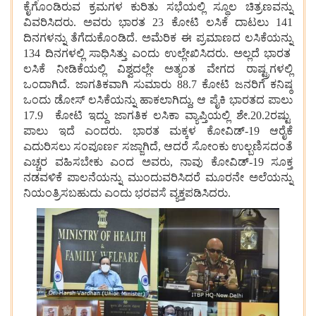
ಕೈಗೊಂಡಿರುವ
ಕ್ರಮಗಳ
ಕುರಿತು
ಸಭೆಯಲ್ಲಿ
ಸ್ಥೂಲ
ಚಿತ್ರಣವನ್ನು
ವಿವರಿಸಿದರು
.
ಅವರು
ಭಾರತ
23
ಕೋಟಿ
ಲಸಿಕೆ
ದಾಟಲು
141
ದಿನಗಳನ್ನು
ತೆಗೆದುಕೊಂಡಿದೆ
.
ಅಮೆರಿಕ
ಈ
ಪ್ರಮಾಣದ
ಲಸಿಕೆಯನ್ನು
134
ದಿನಗಳಲ್ಲಿ
ಸಾಧಿಸಿತ್ತು
ಎಂದು
ಉಲ್ಲೇಖಿಸಿದರು
.
ಅಲ್ಲದೆ
ಭಾರತ
ಲಸಿಕೆ
ನೀಡಿಕೆಯಲ್ಲಿ
ವಿಶ್ವದಲ್ಲೇ
ಅತ್ಯಂತ
ವೇಗದ
ರಾಷ್ಟ್ರಗಳಲ್ಲಿ
ಒಂದಾಗಿದೆ
.
ಜಾಗತಿಕವಾಗಿ
ಸುಮಾರು
88.7
ಕೋಟಿ
ಜನರಿಗೆ
ಕನಿಷ್ಠ
ಒಂದು
ಡೋಸ್
ಲಸಿಕೆಯನ್ನು
ಹಾಕಲಾಗಿದ್ದು
,
ಆ
ಪೈಕಿ
ಭಾರತದ
ಪಾಲು
17.9
ಕೋಟಿ
ಇದ್ದು
ಜಾಗತಿಕ
ಲಸಿಕಾ
ವ್ಯಾಪ್ತಿಯಲ್ಲಿ
ಶೇ
.20.2
ರಷ್ಟು
ಪಾಲು
ಇದೆ
ಎಂದರು
.
ಭಾರತ
ಮಕ್ಕಳ
ಕೋವಿಡ್
-19
ಆರೈಕೆ
ಎದುರಿಸಲು
ಸಂಪೂರ್ಣ
ಸಜ್ಜಾಗಿದೆ
,
ಆದರೆ
ಸೋಂಕು
ಉಲ್ಬಣಿಸದಂತೆ
ಎಚ್ಚರ
ವಹಿಸಬೇಕು
ಎಂದ
ಅವರು
,
ನಾವು
ಕೋವಿಡ್
-19
ಸೂಕ್ತ
ನಡವಳಿಕೆ
ಪಾಲನೆಯನ್ನು
ಮುಂದುವರಿಸಿದರೆ
ಮೂರನೇ
ಅಲೆಯನ್ನು
ನಿಯಂತ್ರಿಸಬಹುದು
ಎಂದು
ಭರವಸೆ
ವ್ಯಕ್ತಪಡಿಸಿದರು
.