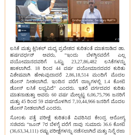
ಲಸಿಕೆ
ಮತ್ತು
ಕ್ಲಿನಿಕಲ್
ಮಧ್ಯ
ಪ್ರವೇಶದ
ಕುರಿತಂತೆ
ಮಾತನಾಡಿದ
ಡಾ
.
ಹರ್ಷವರ್ಧನ್
ಅವರು
, “
ಇಂದು
ಬೆಳಗ್ಗಿನವರೆಗೆ
ಎಲ್ಲ
ವಯೋಮಾನದವರಿಗೆ
ಒಟ್ಟು
23,27,86,482
ಲಸಿಕೆಗಳನ್ನು
ಹಾಕಲಾಗಿದೆ
. 18
ರಿಂದ
44
ವರ್ಷ
ವಯೋಮಾನದವರ
ಕುರಿತು
ವಿಶೇಷವಾಗಿ
ಹೇಳುವುದಾದರೆ
2,86,18,514
ಮಂದಿಗೆ
ಮೊದಲ
ಡೋಸ್
ನೀಡಲಾಗಿದೆ
.
ಇಂದಿನ
ವರೆಗೆ
ರಾಜ್ಯಗಳಲ್ಲಿ
1.4
ಕೋಟಿ
ಡೋಸ್
ಲಸಿಕೆ
ಲಭ್ಯವಿದೆ
”
ಎಂದರು
.
ಇತರೆ
ವರ್ಗದವರ
ಕುರಿತು
ಮಾತನಾಡುತ್ತಾ
ಅವರು
60
ವರ್ಷ
ಮೇಲ್ಪಟ್ಟ
6,06,75,796
ಜನರಿಗೆ
ಮತ್ತು
45
ರಿಂದ
59
ವರ್ಷದೊಳಗಿನ
7,10,44,966
ಜನರಿಗೆ
ಮೊದಲ
ಡೋಸ್
ನೀಡಲಾಗಿದೆ
ಎಂದರು
.
ಸೋಂಕು
ಪತ್ತೆ
ಪರೀಕ್ಷೆ
ಕುರಿತಂತೆ
ವಿವರಿಸಿದ
ಕೇಂದ್ರ
ಆರೋಗ್ಯ
ಸಚಿವರು
“
ಜೂನ್
7
ರ
ಬೆಳಗ್ಗೆ
ವರೆಗೆ
ನಾವು
ಸುಮಾರು
36.6
ಕೋಟಿ
(36,63,34,111)
ರಷ್ಟು
ಪರೀಕ್ಷೆಗಳನ್ನು
ನಡೆಸಲಾಗಿದೆ
ಮತ್ತು
ನಿನ್ನೆ
ರಜಾ