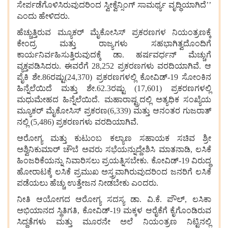
ಸೇರ್ಪಡೆಗೊಳಿಸಿರುವುದರಿಂದ
ಸ್ವೀಕ್ವೆನ್ಸಿಂಗ್
ಸಾಮರ್ಥ್ಯ
ವೃದ್ಧಿಯಾಗಿದೆ
’’
ಎಂದು
ಹೇಳಿದರು
.
ಹೆಚ್ಚುತ್ತಿರುವ
ಮ್ಯೂಕರ್
ಮೈಕೋಸಿಸ್
ಪ್ರಕರಣಗಳ
ನಿಯಂತ್ರಣಕ್ಕೆ
ಕೇಂದ್ರ
ಮತ್ತು
ರಾಜ್ಯಗಳು
ಸಹಭಾಗಿತ್ವದೊಂದಿಗೆ
ಕಾರ್ಯನಿರ್ವಹಿಸುತ್ತಿರುವುದಕ್ಕೆ
ಡಾ
.
ಹರ್ಷವರ್ಧನ್
ಮೆಚ್ಚುಗೆ
ವ್ಯಕ್ತಪಡಿಸಿದರು
.
ಈವರೆಗೆ
28,252
ಪ್ರಕರಣಗಳು
ವರದಿಯಾಗಿವೆ
.
ಆ
ಪೈಕಿ
ಶೇ
.86
ರಷ್ಟು
(24,370)
ಪ್ರಕರಣಗಳಲ್ಲಿ
ಕೋವಿಡ್
-19
ಸೋಂಕಿನ
ಹಿನ್ನೆಲೆಯಿದೆ
ಮತ್ತು
ಶೇ
.62.3
ರಷ್ಟು
(17,601)
ಪ್ರಕರಣಗಳಲ್ಲಿ
ಮಧುಮೇಹದ
ಹಿನ್ನೆಲೆಯಿದೆ
.
ಮಹಾರಾಷ್ಟ್ರದಲ್ಲಿ
ಅತ್ಯಧಿಕ
ಸಂಖ್ಯೆಯ
ಮ್ಯೂಕರ್
ಮೈಕೋಸಿಸ್
ಪ್ರಕರಣ
(6,339)
ಮತ್ತು
ಆನಂತರ
ಗುಜರಾತ್
ನಲ್ಲಿ
(5,486)
ಪ್ರಕರಣಗಳು
ವರದಿಯಾಗಿವೆ
.
ಆರೋಗ್ಯ
ಮತ್ತು
ಕುಟುಂಬ
ಕಲ್ಯಾಣ
ಸಹಾಯಕ
ಸಚಿವ
ಶ್ರೀ
ಅಶ್ವಿನಿಕುಮಾರ್
ಚೌಬೆ
ಅವರು
ಸಭೆಯನ್ನುದ್ದೇಶಿಸಿ
ಮಾತನಾಡಿ
,
ಲಸಿಕೆ
ಹಿಂಜರಿಕೆಯನ್ನು
ನಿವಾರಿಸಲು
ಪ್ರಯತ್ನಿಸಬೇಕು
.
ಕೋವಿಡ್
-19
ವಿರುದ್ಧ
ಹೋರಾಟಕ್ಕೆ
ಲಸಿಕೆ
ಪ್ರಮುಖ
ಅಸ್ತ್ರವಾಗಿರುವುದರಿಂದ
ಜನರಿಗೆ
ಲಸಿಕೆ
ಪಡೆಯಲು
ಹೆಚ್ಚು
ಉತ್ತೇಜನ
ನೀಡಬೇಕು
ಎಂದರು
.
ನೀತಿ
ಆಯೋಗದ
ಆರೋಗ್ಯ
ಸದಸ್ಯ
ಡಾ
.
ವಿ
.
ಕೆ
.
ಪೌಲ್
,
ಲಸಿಕಾ
ಅಭಿಯಾನದ
ಸ್ಥಿತಿಗತಿ
,
ಕೋವಿಡ್
-19
ಮಕ್ಕಳ
ಆರೈಕೆಗೆ
ಕೈಗೊಂಡಿರುವ
ಸಿದ್ಧತೆಗಳು
ಮತ್ತು
ಮೂರನೇ
ಅಲೆ
ನಿಯಂತ್ರಣ
ನಿಟ್ಟಿನಲ್ಲಿ