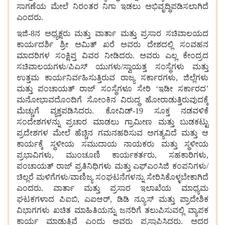
ಸಾಗಣೆಯ
ಮೇಲೆ
ನಿರಂತರ
ನಿಗಾ
ಇಡಲು
ಅಭಿವೃದ್ಧಿಪಡಿಸಲಾಗಿದೆ
ಎಂದರು
.
ಇಜಿ
-8
ನ
ಅಧ್ಯಕ್ಷರು
ಮತ್ತು
ವಾರ್ತಾ
ಮತ್ತು
ಪ್ರಸಾರ
ಸಚಿವಾಲಯದ
ಕಾರ್ಯದರ್ಶಿ
ಶ್ರೀ
ಅಮಿತ್
ಖರೆ
ಅವರು
ದೇಶದಲ್ಲಿ
ಸಂವಹನ
ಮಾದರಿಗಳ
ಸಂಕ್ಷಿಪ್ತ
ವಿವರ
ನೀಡಿದರು
.
ಅವರು
ಎಲ್ಲ
ಕೇಂದ್ರದ
ಸಚಿವಾಲಯಗಳು
/
ಪಿಎಸ್
ಯುಗಳು
/
ಸ್ವಾಯತ್ತ
ಸಂಸ್ಥೆಗಳು
ಮತ್ತು
ಉತ್ತಮ
ಕಾರ್ಯನಿರ್ವಹಿಸುತ್ತಿರುವ
ರಾಜ್ಯ
ಸರ್ಕಾರಗಳು
,
ಜಿಲ್ಲೆಗಳು
ಮತ್ತು
ಪಂಚಾಯತ್
ರಾಜ್
ಸಂಸ್ಥೆಗಳೂ
ಸೇರಿ
‘
ಇಡೀ
ಸರ್ಕಾರದ
’
ಮನೋಭಾವದೊಂದಿಗೆ
ಸೋಂಕಿನ
ವಿರುದ್ಧ
ಹೋರಾಡುತ್ತಿರುವುದಕ್ಕೆ
ಮೆಚ್ಚುಗೆ
ವ್ಯಕ್ತಪಡಿಸಿದರು
.
ಕೋವಿಡ್
-19
ಸೂಕ್ತ
ನಡವಳಿಕೆ
ಸಂದೇಶಗಳನ್ನು
ಪ್ರಚಾರ
ಮಾಡಲು
ಗ್ರಾಮೀಣ
ಮತ್ತು
ಬುಡಕಟ್ಟು
ಪ್ರದೇಶಗಳ
ಮೇಲೆ
ಹೆಚ್ಚಿನ
ಗಮನಹರಿಸುವ
ಅಗತ್ಯವಿದೆ
ಮತ್ತು
ಆ
ಕಾರ್ಯಕ್ಕೆ
ಸ್ಥಳೀಯ
ಸಮುದಾಯ
ನಾಯಕರು
ಮತ್ತು
ಸ್ಥಳೀಯ
ಪ್ರಭಾವಿಗಳು
,
ಮುಂಚೂಣಿ
ಕಾರ್ಯಕರ್ತರು
,
ಸಹಕಾರಿಗಳು
,
ಪಂಚಾಯತ್
ರಾಜ್
ಪ್ರತಿನಿಧಿಗಳು
ಮತ್ತು
ಎಫ್ಎಂಸಿಜಿ
ಕಂಪನಿಗಳು
/
ಚಿಲ್ಲರೆ
ಮಳಿಗೆಗಳು
/
ವಾಣಿಜ್ಯ
ಸಂಘಟನೆಗಳನ್ನು
ಸೇರಿಸಿಕೊಳ್ಳಬೇಕಾಗಿದೆ
ಎಂದರು
.
ವಾರ್ತಾ
ಮತ್ತು
ಪ್ರಸಾರ
ಇಲಾಖೆಯ
ಮಾಧ್ಯಮ
ಘಟಕಗಳಾದ
ಪಿಐಬಿ
,
ಎಐಆರ್
,
ಡಿಡಿ
ನ್ಯೂಸ್
ಮತ್ತು
ಪ್ರಾದೇಶಿಕ
ವಿಭಾಗಗಳು
ಖಚಿತ
ಮಾಹಿತಿಯನ್ನು
ಜನರಿಗೆ
ತಲುಪಿಸುವಲ್ಲಿ
ವ್ಯಾಪಕ
ಕಾರ್ಯ
ಮಾಡುತ್ತಿವೆ
ಎಂದು
ಅವರು
ಪ್ರಸ್ತಾಪಿಸಿದರು
.
ಅದರ