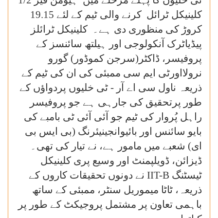
ٹی خلیوں کا پہلے مرحلے میں ہیومن فیز 1/2
کلینیکل ٹرائل کرنے والی ٹیم کے لئے 19.15
کروڑ کی منظوری دی ہے۔ کلینیکل ٹرائلز
پیڈیاٹرک آنکولوجی اور ہیلتھ سائنسز کے
پروفیسر، ڈاکٹر(سرجن کموڈور) گورو
نرولااورٹی ایم سی ممبئی کی ان کی ٹیم کے
ذریعہ ناول سی اے آر - ٹی خلیوں پردواؤں کے
طور پرتحقیق کی جارہی ہے جو پروفیسر
راہل پُروار کی ٹیم جو آئی آئی ٹی بامبے کی
بایو سائنس اور بائیوانجینیئرنگ (بی ایس بی
ای) شعبے میں مامور ہے، نے تیار کی تھی۔
ڈیزائن، ڈویلپمنٹ اور وسیع پری کلینیکل
ٹیسٹنگ
IIT-B
نے دونوں تحقیقات کاروں کے
ذریعہ، ٹاٹا میموریل سنٹر، ممبئی کے ساتھ
باہمی تعاون پر مشتمل پروجیکٹ کے طور پر