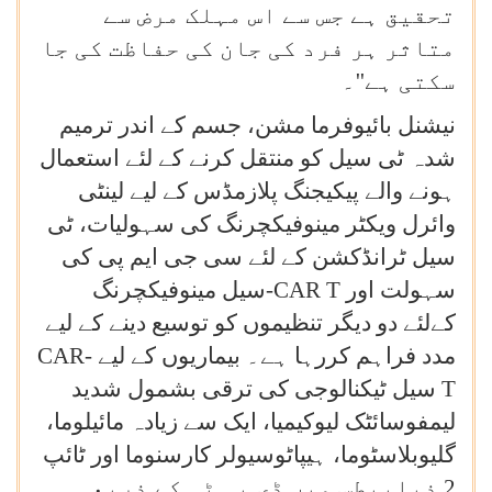
تحقیق ہے جس سے اس مہلک مرض سے
متاثر ہر فرد کی جان کی حفاظت کی جا
سکتی ہے''۔
نیشنل بائیوفرما مشن، جسم کے اندر ترمیم
شدہ ٹی سیل کو منتقل کرنے کے لئے استعمال
ہونے والے پیکیجنگ پلازمڈس کے لیے لینٹی
وائرل ویکٹر مینوفیکچرنگ کی سہولیات، ٹی
سیل ٹرانڈکشن کے لئے سی جی ایم پی کی
سہولت اور
CAR T
-سیل مینوفیکچرنگ
کےلئے دو دیگر تنظیموں کو توسیع دینے کے لیے
مدد فراہم کررہا ہے۔ بیماریوں کے لیے
CAR-
T
سیل ٹیکنالوجی کی ترقی بشمول شدید
لیمفوسائٹک لیوکیمیا، ایک سے زیادہ مائیلوما،
گلیوبلاسٹوما، ہیپاٹوسیولر کارسنوما اور ٹائپ
2 ذیابیطس میں ڈی بی ٹی کے ذریعہ