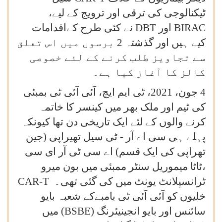
ٹیکنالوجی کی ترقی اور ترویج کے لیے،
BIRAC
اور
DBT
نے کئی طرح کےاقدامات
کیے ہیں اور گذشتہ 2 برسوں میں اس تعلق
سے تجاویز طلب کرنے کے لئے خصوصی
کالز کا آغاز کیا ہے۔
4 جون، 2021، ٹی ایم ایچ، آئی آئی ٹی بمبئی
کی ٹیم اور ملک بھر میں کینسر کا خاتمہ
کرنے والوں کے لئے ایک تاریخی دن تھا کیونکہ
پہلے ہی سی اے آر - ٹی سیل تھیراپی (جین
تھراپی کی ایک قسم) اے سی ٹی آر ای سی
،ٹاٹا میموریل سنٹر ممبئی میں بون میرو
ٹرانسپلانٹ یونٹ میں کی گئی تھی۔
CAR-T
خلیوں کو آئی آئی ٹی بامبےکے شعبہ بایو
سائنس اور بایو انجینیئرنگ (
BSBE
) میں