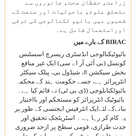
زراعت، حفظان صحت، جانوروں سے
متعلق علوم، ماحولیات اور صنعت کے
شعبوں میں بائیو ٹکنالوجی کی ترقی
اوراستعمال شامل ہے۔
BIRAC
کے بارے میں
بائیوٹیکنالوجی انڈسٹری ریسرچ اسسٹنس
کونسل (بی آئی آر اے سی) ایک غیر منافع
بخش سیکشن 8، شیڈول بی، پبلک سیکٹر
انٹرپرائز ہے، جسے حکومت ہند کے محکمہ
بائیوٹکنانلوجی (ڈی بی ٹی) نے قائم کیا ہے۔
بائیوٹیک انٹرپرائز کو مستحکم اور بااختیار
بنانےکے لئےایک انٹرفیس ایجنسی کے طور پر
یہ کام کر رہا ہے ۔ اسٹریٹجک تحقیق اور
جدت طرازی، قومی سطح پر ازحد ضروری