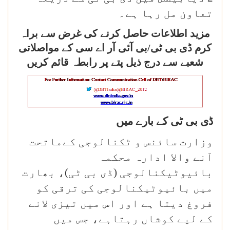
تعاون مل رہا ہے۔
مزید اطلاعات حاصل کرنے کی غرض سے براہ
کرم ڈی بی ٹی/بی آئی آر اے سی کے مواصلاتی
شعبے سے درج ذیل پتے پر رابطہ قائم کریں
ڈی بی ٹی کے بارے میں
وزارت سائنس و ٹکنالوجی کےماتحت
آنے والا ادارہ محکمہ
بائیوٹیکنالوجی (ڈی بی ٹی)، بھارت
میں بائیوٹیکنالوجی کی ترقی کو
فروغ دیتا ہے اور اس میں تیزی لانے
کے لیے کوشاں رہتاہے، جس میں