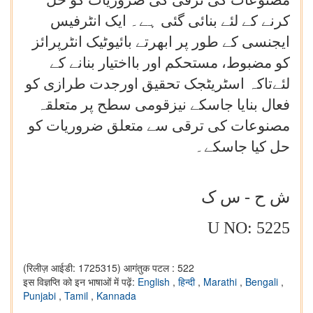
مصنوعات کی ترقی کی ضروریات کو حل
کرنے کے لئے بنائی گئی ہے۔ ایک انٹرفیس
ایجنسی کے طور پر ابھرتے بائیوٹیک انٹرپرائز
کو مضبوط، مستحکم اور بااختیار بنانے کے
لئےتاکہ اسٹریٹجک تحقیق اورجدت طرازی کو
فعال بنایا جاسکے نیزقومی سطح پر متعلقہ
مصنوعات کی ترقی سے متعلق ضروریات کو
حل کیا جاسکے۔
ش ح - س ک
U NO: 5225
(रिलीज़ आईडी: 1725315)
आगंतुक पटल : 522
इस विज्ञप्ति को इन भाषाओं में पढ़ें:
English
,
हिन्दी
,
Marathi
,
Bengali
,
Punjabi
,
Tamil
,
Kannada