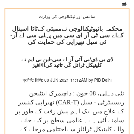
سائنس اور ٹیکنالوجی کی وزارت
محکمہ بائیوٹیکنالوجی نےممبئی کےٹاٹا اسپتال
کےاے سی ٹی آر ای سی میں پہلی سی اے آر-
ٹی سیل تھیراپی کی حمایت کی
ڈی بی ڈی/بی آئی آر اے سی-این بی ایم نے
فیزI/IIکلینیکل ٹرائل کی تائید کی
प्रविष्टि तिथि: 08 JUN 2021 11:12AM by PIB Delhi
نئی دہلی،
08
جون : داچیمرک اینٹیجن
ریسیپٹرٹی - سیل (
CAR-T
) تھیراپی کینسر
کے علاج میں ایک اہم پیش رفت کے طور پر
سامنے آئی ہے۔ عالمی سطح پر کیے جانے
والے کلینیکل ٹرائلز سےاختتامی مرحلے کے