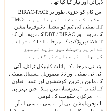
ڈیزائن اور تیار کیا گیا تھا۔
اس کام کو جزوی طور پر
BIRAC-PACE
اسکیم کے تحت تعاون حاصل ہے۔
TMC-
IIT
بمبئی کی ٹیم کو نیشنل بائیوفرما مشن
کے ذریعہ اور
DBT / BIRAC
کے ذریعہ ان کے
CAR-T
پروڈکٹ کے مرحلے
I / II
کے ٹرائل
کےاس پروجیکٹ میں مزید توسیع
کیےجانے کی حمایت کی گئی ہے۔
ابتدائی مرحلے کے پائلٹ کلینیکل ٹرائل، آئی
آئی ٹی بمبئی اور ٹاٹا میموریل ہسپتال،ممبئی
کے مابین بہترین کوششوں اور عمدہ تعاون
کے لئے یہ "ہندوستان میں پہلا" جین تھیراپی
ہے۔ مرکزی حکومت کے قومی
بائیوفرمامشن- بی آر اے سی نے سی اے آر-