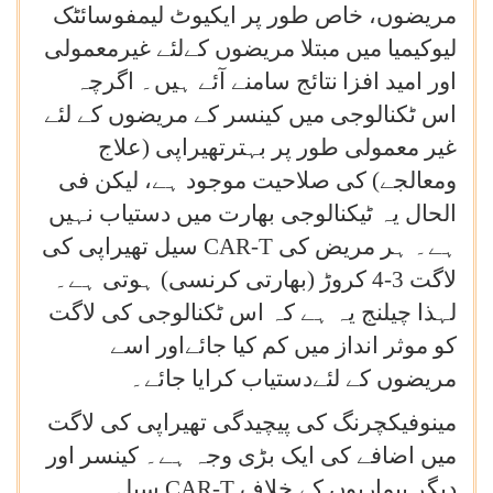
مریضوں، خاص طور پر ایکیوٹ لیمفوسائٹک
لیوکیمیا میں مبتلا مریضوں کےلئے غیرمعمولی
اور امید افزا
نتائج سامنے آئے ہیں۔ اگرچہ
اس ٹکنالوجی میں کینسر کے مریضوں کے لئے
غیر معمولی طور پر بہترتھیراپی (علاج
ومعالجے) کی صلاحیت موجود ہے، لیکن فی
الحال یہ ٹیکنالوجی بھارت میں دستیاب نہیں
ہے۔ ہر مریض کی
CAR-T
سیل تھیراپی کی
لاگت 3-4 کروڑ (بھارتی کرنسی) ہوتی ہے۔
لہذا چیلنج یہ ہے کہ اس ٹکنالوجی کی لاگت
کو موثر انداز میں کم کیا جائےاور اسے
مریضوں کے لئےدستیاب کرایا جائے۔
مینوفیکچرنگ کی پیچیدگی تھیراپی کی لاگت
میں اضافے کی ایک بڑی وجہ ہے۔ کینسر اور
دیگر بیماریوں کے خلاف
CAR-T
سیل