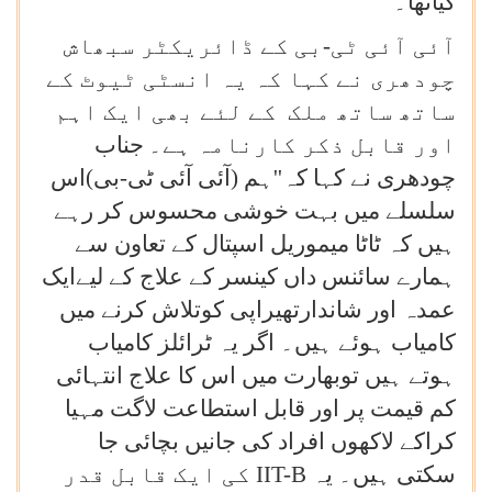
کیاتھا۔
آئی آئی ٹی-بی کے ڈائریکٹر سبھاش
چودھری نے کہا کہ یہ انسٹی ٹیوٹ کے
ساتھ ساتھ ملک کے لئے بھی ایک اہم
اور قابل ذکر کارنامہ ہے۔
جناب
چودھری نے کہا کہ''ہم (آئی آئی ٹی-بی)اس
سلسلے میں بہت خوشی محسوس کر رہے
ہیں کہ ٹاٹا میموریل اسپتال کے تعاون سے
ہمارے سائنس داں کینسر کے علاج کے لیےایک
عمدہ اور شاندارتھیراپی کوتلاش کرنے میں
کامیاب ہوئے ہیں۔ اگر یہ ٹرائلز کامیاب
ہوتے ہیں توبھارت میں اس کا علاج انتہائی
کم قیمت پر اور قابل استطاعت لاگت مہیا
کراکے لاکھوں افراد کی جانیں بچائی جا
سکتی ہیں۔ یہ
IIT-B
کی ایک قابل قدر