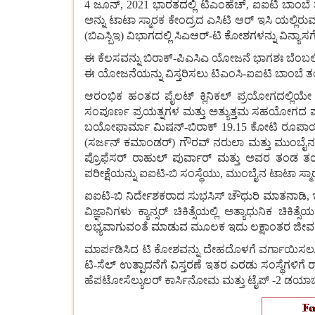
4
ಜೂನ್
,
2021
ಭಾರತದಲ್ಲಿ
ಟಿಎಂಹೆಚ್
,
ಐಐಟಿ
ಬಾಂಬೆ
ಅನ್ನು
ಟಾಟಾ
ಸ್ಮಾರಕ
ಕೇಂದ್ರದ
ಎಸಿಟಿ
ಆರ್
ಇಸಿ
ಯಲ್ಲಿರು
(
ಬಿಎಸ್ಬಿಇ
)
ವಿಭಾಗದಲ್ಲಿ
ಸಿಎಆರ್
-
ಟಿ
ಕೋಶಗಳನ್ನು
ವಿನ್ಯಾಸ
ಈ
ಕೆಲಸವನ್ನು
ಬಿರಾಕ್
-
ಪಿಎಸಿಎ
ಯೋಜನೆ
ಭಾಗಶಃ
ಬೆಂಬಲಿ
ಈ
ಯೋಜನೆಯನ್ನು
ವಿಸ್ತರಿಸಲು
ಟಿಎಂಸಿ
-
ಐಐಟಿ
ಬಾಂಬೆ
ತ
ಆರಂಭಿಕ
ಹಂತದ
ಪೈಲಟ್
ಕ್ಲಿನಿಕಲ್
ಪ್ರಯೋಗದಲ್ಲಿಯೇ
ಸಂಪೂರ್ಣ
ಪ್ರಯತ್ನಗಳ
ಮತ್ತು
ಅತ್ಯುತ್ತಮ
ಸಹಯೋಗದ
ಬಯೋಫಾರ್ಮಾ
ಮಿಷನ್
-
ಬಿರಾಕ್
19.15
ಕೋಟಿ
ರೂಪಾಯ
(
ಸರ್ಜನ್
ಕಮಾಂಡರ್
)
ಗೌರವ್
ನರುಲಾ
ಮತ್ತು
ಮುಂಬೈ
ಪ್ರೊಫೆಸರ್
ರಾಹುಲ್
ಪುರ್ವಾರ್
ಮತ್ತು
ಅವರ
ತಂಡ
ತ
ಪರೀಕ್ಷೆಯನ್ನು
ಐಐಟಿ
-
ಬಿ
ಸಂಸ್ಥೆಯು
,
ಮುಂಬೈನ
ಟಾಟಾ
ಸ್ಮ
ಐಐಟಿ
-
ಬಿ
ನಿರ್ದೇಶಕರಾದ
ಸುಭಸಿಸ್
ಚೌಧುರಿ
ಮಾತನಾಡಿ
,
ವಿಜ್ಞಾನಿಗಳು
ಕ್ಯಾನ್ಸರ್
ಚಿಕಿತ್ಸೆಯಲ್ಲಿ
ಅತ್ಯಾಧುನಿಕ
ಚಿಕಿತ್ಸೆಯನ
ಲಭ್ಯವಾಗುವಂತೆ
ಮಾಡುವ
ಮೂಲಕ
ಇದು
ಲಕ್ಷಾಂತರ
ಜೀವಗ
ಮಾರ್ಪಡಿಸಿದ
ಟಿ
ಕೋಶವನ್ನು
ದೇಹದೊಳಗೆ
ವರ್ಗಾಯಿಸಲ
ಟಿ
-
ಸೆಲ್
ಉತ್ಪಾದನೆಗೆ
ವಿಸ್ತರಣೆ
ಇತರ
ಎರಡು
ಸಂಸ್ಥೆಗಳಿಗೆ
ರ
ಹೆಪಟೋಸೆಲ್ಯುಲರ್
ಕಾರ್ಸಿನೋಮ
ಮತ್ತು
ಟೈಪ್
-2
ಡಯಾಬಿ