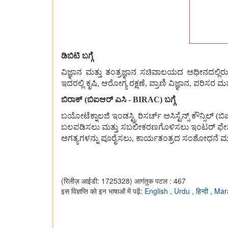
ಡಿಬಿಟಿ
ಬಗ್ಗೆ
ವಿಜ್ಞಾನ
ಮತ್ತು
ತಂತ್ರಜ್ಞಾನ
ಸಚಿವಾಲಯದ
ಅಧೀನದಲ್ಲಿರ
ಇದರಲ್ಲಿ
ಕೃಷಿ
,
ಆರೋಗ್ಯ
ರಕ್ಷಣೆ
,
ಪ್ರಾಣಿ
ವಿಜ್ಞಾನ
,
ಪರಿಸರ
ಮತ್
ಬಿರಾಕ್
(
ಬಿಐಆರ್
ಎಸಿ
-
BIRAC)
ಬಗ್ಗೆ
ಬಯೋಟೆಕ್ನಾಲಜಿ
ಇಂಡಸ್ಟ್ರಿ
ರಿಸರ್ಚ್
ಅಸಿಸ್ಟೆನ್ಸ್
ಕೌನ್ಸಿಲ್
(
ಬಿ
ಬಲಪಡಿಸಲು
ಮತ್ತು
ಸಬಲೀಕರಣಗೊಳಿಸಲು
ಇಂಟರ್
ಫೇ
ಅಗತ್ಯಗಳನ್ನು
ಪೂರೈಸಲು
,
ಕಾರ್ಯತಂತ್ರದ
ಸಂಶೋಧನೆ
ಮತ
(रिलीज़ आईडी: 1725328)
आगंतुक पटल : 467
इस विज्ञप्ति को इन भाषाओं में पढ़ें:
English
,
Urdu
,
हिन्दी
,
Mar