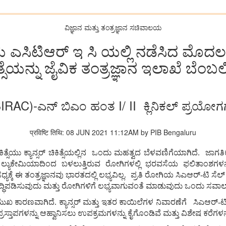
ವಿಜ್ಞಾನ ಮತ್ತು ತಂತ್ರಜ್ಞಾನ ಸಚಿವಾಲಯ
ಯ ಎಸಿಟಿಆರ್ ಇ ಸಿ ಯಲ್ಲಿ ನಡೆಸಿದ ಮೊದಲ
ತ್ಸೆಯನ್ನು ಜೈವಿಕ ತಂತ್ರಜ್ಞಾನ ಇಲಾಖೆ ಬೆಂಬಲ
(BIRAC)-ಎನ್ ಬಿಎಂ ಹಂತ I/ II ಕ್ಲಿನಿಕಲ್ ಪ್ರಯೋಗಗ
प्रविष्टि तिथि: 08 JUN 2021 11:12AM by PIB Bengaluru
ಕಿತ್ಸೆಯು
ಕ್ಯಾನ್ಸರ್
ಚಿಕಿತ್ಸೆಯಲ್ಲಿನ
ಒಂದು
ಮಹತ್ವದ
ಬೆಳವಣಿಗೆಯಾಗಿದೆ
.
ಜಾಗತಿ
ಲ್ಯುಕೇಮಿಯಾದಿಂದ
ಬಳಲುತ್ತಿರುವ
ರೋಗಿಗಳಲ್ಲಿ
ಭರವಸೆಯ
ಫಲಿತಾಂಶಗಳನ್
ಧ್ಯಕ್ಕೆ
ಈ
ತಂತ್ರಜ್ಞಾನವು
ಭಾರತದಲ್ಲಿ
ಲಭ್ಯವಿಲ್ಲ
.
ಪ್ರತಿ
ರೋಗಿಯ
ಸಿಎಆರ್
-
ಟಿ
ಸೆಲ್
್ಧಿಪಡಿಸುವುದು
ಮತ್ತು
ರೋಗಿಗಳಿಗೆ
ಲಭ್ಯವಾಗುವಂತೆ
ಮಾಡುವುದು
ಒಂದು
ಸವಾಲಾ
ರಮುಖ
ಕಾರಣವಾಗಿದೆ
.
ಕ್ಯಾನ್ಸರ್
ಮತ್ತು
ಇತರ
ಕಾಯಿಲೆಗಳ
ನಿವಾರಣೆಗೆ
ಸಿಎಆರ್
-
ಟ
್ರಸ್ತಾಪಗಳನ್ನು
ಆಹ್ವಾನಿಸಲು
ಉಪಕ್ರಮಗಳನ್ನು
ಕೈಗೊಂಡಿವೆ
ಮತ್ತು
ವಿಶೇಷ
ಕರೆಗಳನ್