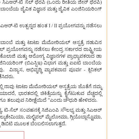
ಲ
ಸಿಎಆರ್
-
ಟಿ
ಸೆಲ್
ಥೆರಪಿ
(
ಒಂದು
ರೀತಿಯ
ಜೀನ್
ಥೆರಪಿ
)
ಬಾಂಬೆಯ
ಜೈವಿಕ
ವಿಜ್ಞಾನ
ಮತ್ತು
ಜೈವಿಕ
ಎಂಜಿನಿಯರಿಂಗ್
ಿಎಆರ್
-
ಟಿ
ಉತ್ಪನ್ನದ
ಹಂತ
I / II
ಪ್ರಯೋಗವನ್ನು
ನಡೆಸಲು
ಬಾಂಬೆ
ಮತ್ತು
ಟಾಟಾ
ಮೆಮೋರಿಯಲ್
ಆಸ್ಪತ್ರೆ
ನಡುವಿನ
ಕಲ್
ಪ್ರಯೋಗವನ್ನು
ನಡೆಸಲು
ಕೇಂದ್ರ
ಸರ್ಕಾರದ
ರಾಷ್ಟ್ರೀಯ
ಕೊಲಾಜಿ
ಮತ್ತು
ಆರೋಗ್ಯ
ವಿಜ್ಞಾನಗಳ
ಪ್ರಾಧ್ಯಾಪಕರಾದ
ಡಾ
ಜಿನಿಯರಿಂಗ್
(
ಬಿಎಸ್ಬಿಇ
)
ವಿಭಾಗ
ಮತ್ತು
ಐಐಟಿ
ಬಾಂಬೆಯ
ವು
.
ವಿನ್ಯಾಸ
,
ಅಭಿವೃದ್ಧಿ
ವ್ಯಾಪಕವಾದ
ಪೂರ್ವ
-
ಕ್ಲಿನಿಕಲ್
ೆಸಿದರು
.
ಲಿ
ನಾವು
ಟಾಟಾ
ಮೆಮೋರಿಯಲ್
ಆಸ್ಪತ್ರೆಯ
ಜೊತೆಗೆ
ನಮ್ಮ
ಿಯಾದರೆ
,
ಭಾರತದಲ್ಲಿ
ಚಿಕಿತ್ಸೆಯನ್ನು
ಕೈಗೆಟುಕುವ
ವೆಚ್ಚದಲ್ಲಿ
ಿಗೂ
ತಲುಪುವ
ನಿರೀಕ್ಷೆಯಿದೆ
”
ಎಂದು
ಚೌಧುರಿ
ಹೇಳಿದರು
.
ಯ
,
ಟಿ
-
ಸೆಲ್
ಸಂವಹನಕ್ಕೆ
ಸಿಜಿಎಂಪಿ
ಸೌಲಭ್ಯ
ಮತ್ತು
ಸಿಎಆರ್
ಲ್ಯುಕೇಮಿಯಾ
,
ಮಲ್ಟಿಪಲ್
ಮೈಲೋಮಾ
,
ಗ್ಲಿಯೊಬ್ಲಾಸ್ಟೊಮಾ
,
ಡಿಬಿಟಿ
ಮೂಲಕ
ಬೆಂಬಲಿಸಲಾಗುತ್ತದೆ
.