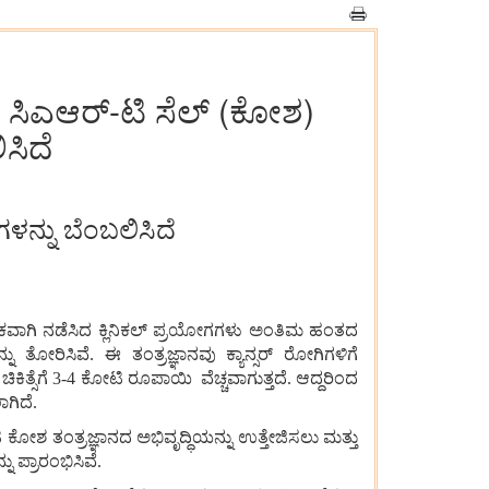
 ಸಿಎಆರ್-ಟಿ ಸೆಲ್ (ಕೋಶ)
ಿಸಿದೆ
ಳನ್ನು ಬೆಂಬಲಿಸಿದೆ
ಕವಾಗಿ
ನಡೆಸಿದ
ಕ್ಲಿನಿಕಲ್
ಪ್ರಯೋಗಗಳು
ಅಂತಿಮ
ಹಂತದ
ನು
ತೋರಿಸಿವೆ
.
ಈ
ತಂತ್ರಜ್ಞಾನವು
ಕ್ಯಾನ್ಸರ್
ರೋಗಿಗಳಿಗೆ
ಚಿಕಿತ್ಸೆಗೆ
3-4
ಕೋಟಿ
ರೂಪಾಯಿ
ವೆಚ್ಚವಾಗುತ್ತದೆ
.
ಆದ್ದರಿಂದ
ಗಿದೆ
.
ಿ
ಕೋಶ
ತಂತ್ರಜ್ಞಾನದ
ಅಭಿವೃದ್ಧಿಯನ್ನು
ಉತ್ತೇಜಿಸಲು
ಮತ್ತು
ನು
ಪ್ರಾರಂಭಿಸಿವೆ
.