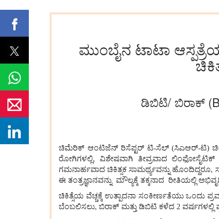
ಮುಂಬೈನ ಟಾಟಾ ಆಸ್ಪತ್ರೆ
ಚಿಕಿ
ಡಿಬಿಟಿ/ ಬಿರಾಕ್ 
ಚಿಮೆರಿಕ್
ಆಂಟಿಜೆನ್
ರಿಸೆಪ್ಟರ್
ಟಿ
-
ಸೆಲ್
(
ಸಿಎಆರ್
-
ಟಿ
)
ಚಿ
ರೋಗಿಗಳಲ್ಲಿ
,
ವಿಶೇಷವಾಗಿ
ತೀವ್ರವಾದ
ಲಿಂಫೋಸೈಟಿಕ್
ಗಮನಾರ್ಹವಾದ
ಚಿಕಿತ್ಸಕ
ಸಾಮರ್ಥ್ಯವನ್ನು
ಹೊಂದಿದ್ದರೂ
,
ಸ
ಈ
ತಂತ್ರಜ್ಞಾನವನ್ನು
ಮೌಲ್ಯಕ್ಕೆ
ತಕ್ಕನಾದ
ರೀತಿಯಲ್ಲಿ
ಅಭಿವೃದ
ಚಿಕಿತ್ಸೆಯ
ವೆಚ್ಚಕ್ಕೆ
ಉತ್ಪಾದನಾ
ಸಂಕೀರ್ಣತೆಯು
ಒಂದು
ಪ್
ಬೆಂಬಲಿಸಲು
,
ಬಿರಾಕ್
ಮತ್ತು
ಡಿಬಿಟಿ
ಕಳೆದ
2
ವರ್ಷಗಳಲ್ಲಿ
ಪ