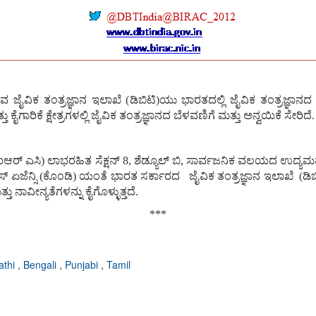
ುವ
ಜೈವಿಕ
ತಂತ್ರಜ್ಞಾನ
ಇಲಾಖೆ
(
ಡಿಬಿಟಿ
)
ಯು
ಭಾರತದಲ್ಲಿ
ಜೈವಿಕ
ತಂತ್ರಜ್ಞಾನದ
ತು
ಕೈಗಾರಿಕೆ
ಕ್ಷೇತ್ರಗಳಲ್ಲಿ
ಜೈವಿಕ
ತಂತ್ರಜ್ಞಾನದ
ಬೆಳವಣಿಗೆ
ಮತ್ತು
ಅನ್ವಯಿಕೆ
ಸೇರಿದೆ
.
ಐಆರ್
ಎಸಿ
)
ಲಾಭರಹಿತ
ಸೆಕ್ಷನ್
8
,
ಶೆಡ್ಯೂಲ್
ಬಿ
,
ಸಾರ್ವಜನಿಕ
ವಲಯದ
ಉದ್ಯಮವ
ಸ್
ಏಜೆನ್ಸಿ
(
ಕೊಂಡಿ
)
ಯಂತೆ
ಭಾರತ
ಸರ್ಕಾರದ
ಜೈವಿಕ
ತಂತ್ರಜ್ಞಾನ
ಇಲಾಖೆ
(
ಡಿಬ
್ತು
ನಾವೀನ್ಯತೆಗಳನ್ನು
ಕೈಗೊಳ್ಳುತ್ತದೆ
.
***
athi
,
Bengali
,
Punjabi
,
Tamil