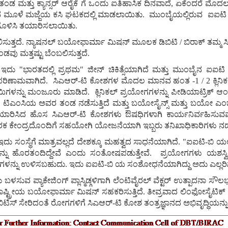
ತಂಡ
ಮತ್ತು
ಕ್ಯಾನ್ಸರ್
ಆರೈಕೆ
ಗೆ
ಒಂದು
ಐತಿಹಾಸಿಕ
ದಿನವಾದೆ
,
ಏಕೆಂದರೆ
ಮೊದ
ವ
ಮೂಳೆ
ಮಜ್ಜೆಯ
ಕಸಿ
ಘಟಕದಲ್ಲಿ
ಮಾಡಲಾಯಿತು
.
ಮುಂಬೈಯಲ್ಲಿರುವ
ಐಐಟಿ
ಗೊಳಿಸಿ
ತಯಾರಿಸಲಾಯಿತು
.
ಸುತ್ತದೆ
.
ನ್ಯಾಷನಲ್
ಬಯೋಫಾರ್ಮಾ
ಮಿಷನ್
ಮೂಲಕ
ಡಿಬಿಟಿ
/
ಬಿರಾಕ್
ತಮ್ಮ
ಸ
ಂಡವು
ಮತ್ತಷ್ಟು
ಬೆಂಬಲಿಸುತ್ತದೆ
.
ಇದು
"
ಭಾರತದಲ್ಲಿ
ಪ್ರಥಮ
"
ಜೀನ್
ಚಿಕಿತ್ಸೆಯಾಗಿದೆ
ಮತ್ತು
ಮುಂಬೈನ
ಐಐಟಿ
ಪರಿಣಾಮವಾಗಿದೆ
.
ಸಿಎಆರ್
-
ಟಿ
ಕೋಶಗಳ
ಮೊದಲ
ಮಾನವ
ಹಂತ
-1 / 2
ಕ್ಲಿನಿ
ಿಗಳನ್ನು
ಮಂಜೂರು
ಮಾಡಿದೆ
.
ಕ್ಲಿನಿಕಲ್
ಪ್ರಯೋಗಗಳನ್ನು
ಪೀಡಿಯಾಟ್ರಿಕ್
ಆಂ
ನ
ಟಿಎಂಸಿಯ
ಅವರ
ತಂಡ
ನಡೆಸುತ್ತಿದೆ
ಮತ್ತು
ಬಯೋಸೈನ್ಸ್
ಮತ್ತು
ಬಯೋ
ಎಂ
ಯಾರಿಸಿದ
ಹೊಸ
ಸಿಎಆರ್
-
ಟಿ
ಕೋಶಗಳು
ಔಷಧಿಗಳಾಗಿ
ಕಾರ್ಯನಿರ್ವಹಿಸುವ
ಾರಕ
ಕೇಂದ್ರದೊಂದಿಗೆ
ಸಹಯೋಗಿ
ಯೋಜನೆಯಾಗಿ
ಇಬ್ಬರು
ತನಿಖಾಧಿಕಾರಿಗಳು
ನಡ
ಇದು
ಸಂಸ್ಥೆಗೆ
ಮಾತ್ರವಲ್ಲದೆ
ದೇಶಕ್ಕೂ
ಮಹತ್ವದ
ಸಾಧನೆಯಾಗಿದೆ
. "
ಐಐಟಿ
-
ಬಿ
ಯಲ್
್ನು
ಹೊರತಂದಿದ್ದೇವೆ
ಎಂದು
ಸಂತೋಷಪಡುತ್ತೇವೆ
.
ಪ್ರಯೋಗಗಳು
ಯಶಸ್ವ
ಳನ್ನು
ಉಳಿಸಬಹುದು
.
ಇದು
ಐಐಟಿ
-
ಬಿ
ಯ
ಸಂಶೋಧನೆಯಾಗಿದ್ದು
ಅದು
ಎಲ್ಲರ
ು
ಬಳಸುವ
ಪ್ಯಾಕೇಜಿಂಗ್
ಪ್ಲಾಸ್ಮಿಡ್ಗಳಿಗಾಗಿ
ಲೆಂಟಿವೈರಲ್
ವೆಕ್ಟರ್
ಉತ್ಪಾದನಾ
ಸೌಲಭ್
ಾಷ್ಟ್ರೀಯ
ಬಯೋಫಾರ್ಮಾ
ಮಿಷನ್
ಸಹಕರಿಸುತ್ತಿದೆ
.
ತೀವ್ರವಾದ
ಲಿಂಫೋಸೈಟಿಕ್
ಟಿಸ್
ಸೇರಿದಂತೆ
ರೋಗಗಳಿಗೆ
ಸಿಎಆರ್
-
ಟಿ
ಕೋಶ
ತಂತ್ರಜ್ಞಾನದ
ಅಭಿವೃದ್ಧಿಯನ್ನು