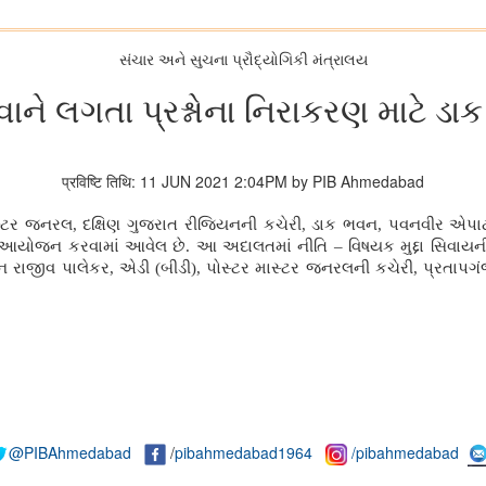
સંચાર અને સુચના પ્રૌદ્યોગિકી મંત્રાલય
વાને લગતા પ્રશ્નોના નિરાકરણ માટે ડ
प्रविष्टि तिथि: 11 JUN 2021 2:04PM by PIB Ahmedabad
ાસ્ટર જનરલ, દક્ષિણ ગુજરાત રીજિયનની કચેરી, ડાક ભવન, પવનવીર એપાર્ટ
આયોજન કરવામાં આવેલ છે. આ અદાલતમાં નીતિ – વિષયક મુદ્દા સિવાયની
 રાજીવ પાલેકર, એડી (બીડી), પોસ્ટર માસ્ટર જનરલની કચેરી, પ્રતાપગંજ
@PIBAhmedabad
/
pibahmedabad1964
/pibahmedabad