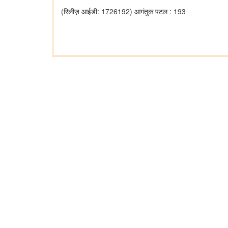
(रिलीज़ आईडी: 1726192)
आगंतुक पटल : 193