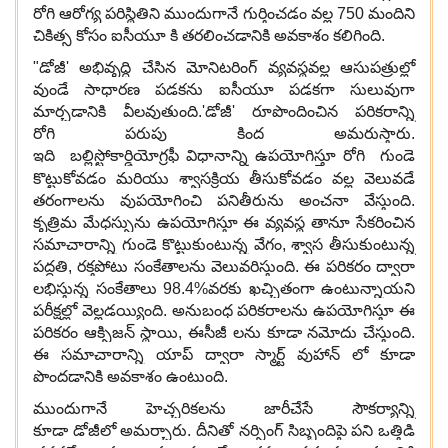
రోగి ఆరోగ్య పరిస్థితిని ముందుగానే గుర్తించడం వల్ల 750 మందిని
చికిత్స కోసం ఐసీయూ కి తరలించడానికి అవకాశం కలిగింది.
"డోజీ' అభివృద్ధి చేసిన మోనిటరింగ్ వ్యవస్థవల్ల ఆసుపత్రుల్లో
వుండే సాధారణ పడకను ఐసీయూ పడకగా సులువుగా
మార్చడానికి వీలవుతుంది.'డోజీ' రూపొందించిన పరికరాన్ని
రోగి పరుపు కింద అమరుస్తారు.
ఇది బల్లిస్టోకార్డియోగ్రఫీ విధానాన్ని ఉపయోగిస్తూ రోగి
గుండె
కొట్టుకోవడం మరియు శ్వాసక్రియ తీసుకోవడం వల్ల వెలువడే
తరంగాలను వుపయోగించి పనితీరును అంచనా వేస్తుంది.
కృత్రిమ మేధస్సును ఉపయోగిస్తూ ఈ వ్యవస్థ తానూ సేకరించిన
సమాచారాన్ని గుండె కొట్టుకుంటున్న వేగం, శ్వాస తీసుకుంటున్న
పద్దతి, రక్తపోటు సంకేతాలను వెలువరిస్తుంది. ఈ పరికరం ద్వారా
లభిస్తున్న సంకేతాలు 98.4%వరకు ఖచ్చితంగా ఉంటున్నాయని
పరీక్షల్లో వెల్లడయ్యింది. అనుబంధ పరికరాలను ఉపయోగిస్తూ ఈ
పరికరం ఆక్సిజన్ స్థాయి, ఈసీజీ లను కూడా నమోదు చేస్తుంది.
ఈ సమాచారాన్ని యాప్ ద్వారా స్మార్ట్ వుహాన్ లో కూడా
పొందడానికి అవకాశం ఉంటుంది.
ముందుగానే హెచ్చరికలను జారీచేసే సౌకర్యాన్ని
కూడా డోజీలో అమర్చారు. దీనితో నర్సింగ్ సిబ్బందిపై పని ఒత్తిడి