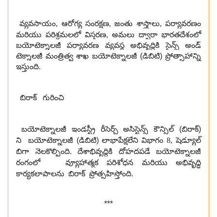
వ్యవసాయం
,
ఆరోగ్య సంరక్షణ
,
జంతు శాస్త్రాలు
,
పర్యావరణం
మరియు పరిశ్రమలలో విస్తరణ, అమలు ద్వారా భారతదేశంలో
బయోటెక్నాలజీ పర్యావరణ వ్యవస్థ అభివృద్ధికి సైన్స్ అండ్
టెక్నాలజీ మంత్రిత్వ శాఖ బయోటెక్నాలజీ (డిబిటి) ప్రోత్సాహాన్ని
ఇస్తుంది.
బిరాక్
గురించి
బయోటెక్నాలజీ ఇండస్ట్రీ రీసెర్చ్ అసిస్టెన్స్ కౌన్సిల్ (బిరాక్)
ని
బయోటెక్నాలజీ (డిబిటి)
లాభాపేక్షలేని విభాగం
8,
షెడ్యూల్
బిగా నెలకొల్పింది. దేశాభివృద్ధికి దోహదపడే
బయోటెక్నాలజీ
రంగంలో
వ్యూహాత్మక పరిశోధన మరియు అభివృద్ధి
కార్యకలాపాలను బిరాక్ ప్రోత్సహిస్తోంది.
***