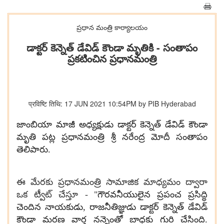
ప్రధాన మంత్రి కార్యాలయం
డాక్టర్ కెన్నెత్ డేవిడ్ కౌండా మృతికి - సంతాపం
ప్రకటించిన ప్రధానమంత్రి
प्रविष्टि तिथि: 17 JUN 2021 10:54PM by PIB Hyderabad
జాంబియా మాజీ అధ్యక్షుడు డాక్టర్ కెన్నెత్ డేవిడ్ కౌండా
మృతి పట్ల ప్రధానమంత్రి శ్రీ నరేంద్ర మోదీ సంతాపం
తెలిపారు.
ఈ మేరకు ప్రధానమంత్రి సామాజిక మాధ్యమం ద్వారా
ఒక ట్వీట్ చేస్తూ -
"
గౌరవనీయులైన ప్రపంచ ప్రసిద్ధి
చెందిన నాయకుడు
,
రాజనీతిజ్ఞుడు డాక్టర్ కెన్నెత్ డేవిడ్
కౌండా
మరణ వార్త నన్నెంతో బాధకు గురి చేసింది.