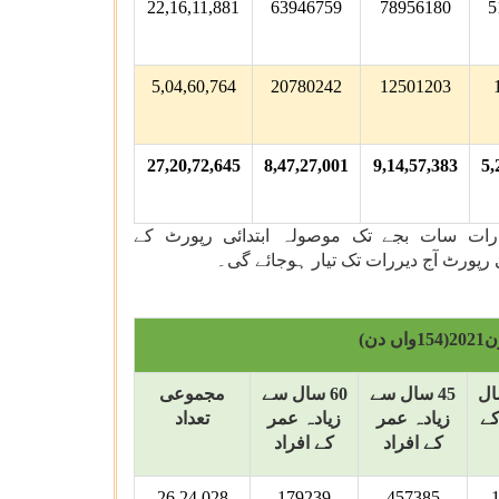
22,16,11,881
63946759
78956180
5
5,04,60,764
20780242
12501203
27,20,72,645
8,47,27,001
9,14,57,383
5,
۔ رات سات بجے تک موصولہ ابتدائی رپورٹ کے
 رپورٹ آج دیررات تک تیار ہوجائے گی۔
44 سال
45 سال سے
60 سال سے
مجموعی
کے
زیادہ عمر
زیادہ عمر
تعداد
کے افراد
کے افراد
26,24,028
179239
457385