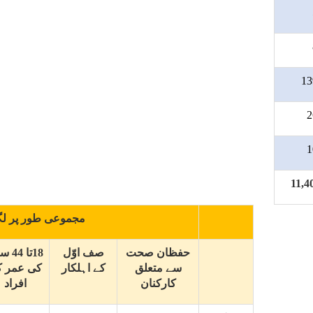
13
2
1
11,4
مجموعی طور پر لگا
حفظان صحت
صف اوّل
18تا 4
سے متعلق
کے اہلکار
کی عمر ک
کارکنان
افراد