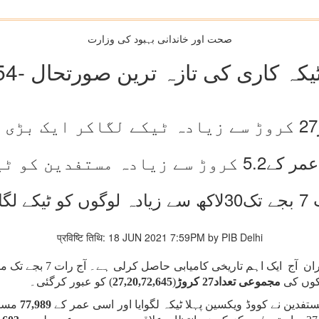
صحت اور خاندانی بہبود کی وزارت
 لگائے گئے
प्रविष्टि तिथि: 18 JUN 2021 7:59PM by PIB Delhi
ہندوستان نے جاری کووڈ-19
مجموعی تعداد27 کروڑ
(
27,20,72,645
) کو عبور کرگئی۔
تفدین نے کووڈ ویکسین پہلا ٹیکہ لگوایا اور اسی عمر کے
77,989
مستف