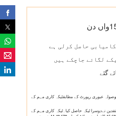
 ٹیکہ کاری مہم کے دوران آج ایک اہم تاریخی کامیابی حاصل کرلی ہے۔ آج رات 7 بجے تک موصولہ عبوری رپورٹ کے مطابقٹیکہ کاری مہم کے
دین نےدوسرا ٹیکہ حاصل کیا۔ٹیکہ کاری مہم کے