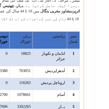
تیسرے مرحلے کے آغاز سے اب تک ملک کی تمام 37 ریاستوں/ مرکز کے زیرانتظام علاقوں میں مجموعی طور پر
دوسرا ٹیکہ حاصل کرلیا ہے۔
بہار، چھتیس گڑ
اترپردیشاور مغربی بنگال
میں 18 تا 44 سال کی عمر زمرہ کے 10 لاکھ سے زیادہ مستفدین کووڈ ویکسین کا پہلا ٹیکہ لگوا چکے ہیں۔
18 تا 44 سال کی عمر کےافراد کو اب تک لگائے گئے مجموعی ٹیکوں کی فہرست درج ذیل ہے:
نمبر
ریاستیں
پہلی
دوسر
شمار
خوراک
خورا
1
انڈمان و نکوبار
18825
0
جزائر
2
آندھراپردیش
703051
3380
3
اروناچل پردیش
116263
0
4
آسام
1078661
2700
5
بہار
3302265
7696