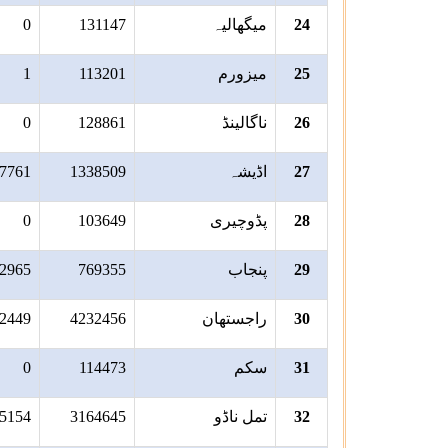
24
میگھالیہ
131147
0
25
میزورم
113201
1
26
ناگالینڈ
128861
0
27
اڈیشہ
1338509
7761
28
پڈوچیری
103649
0
29
پنجاب
769355
2965
30
راجستھان
4232456
2449
31
سکم
114473
0
32
تمل ناڈو
3164645
5154