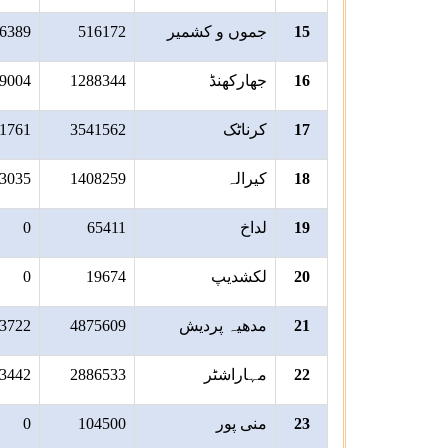
15
جموں و کشمیر
516172
6389
16
جھارکھنڈ
1288344
9004
17
کرناٹک
3541562
1761
18
کیرالہ
1408259
3035
19
لداخ
65411
0
20
لکشدیپ
19674
0
21
مدھیہ پردیش
4875609
3722
22
مہاراشٹر
2886533
3442
23
منی پور
104500
0