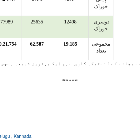
خوراک
دوسری
12498
25635
77989
خوراک
مجموعی
19,185
62,587
0,21,754
تعداد
ک میں سب سے غیر محفوظ آبادی کو کووڈ-19 سے بچانے کے لئےٹیکہ کاری مہم ایک بہت
*****
elugu
,
Kannada