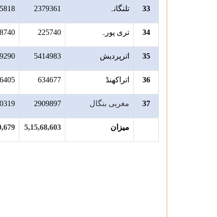
33
تلنگانہ
2379361
5818
34
تری پورہ
225740
8740
35
اترپردیش
5414983
9290
36
اتراکھنڈ
634677
6405
37
مغربی بنگال
2909897
0319
میزان
5,15,68,603
0,679