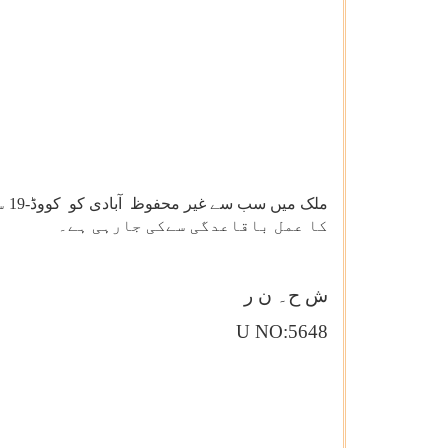
مل
کا عمل باقاعدگی سےکی جارہی ہے۔
ش ح۔ ن ر
U NO:5648