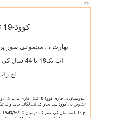
کووڈ-19 ٹیکہ کاری کی تازہ ترین صورتحال -154واں دن
بھارت نے مجموعی طور پر27 کروڑ سے زیادہ ٹیکے لگاکر ایک بڑی کامیابی حاصل کرلی ہے
اب تک18 تا 44 سال کی عمر کے5.2 کروڑ سے زیادہ مستفدین کو ٹیکے لگائے جاچکے ہیں
آج رات 7 بجے تک30لاکھ سے زیادہ لوگوں کو ٹیکے
154ویں دن کووڈ سے بچاؤ کے لئے لگائے جانے والے ٹیکوں کی
آج 18 تا 44 سال کی عمر کے درمیان کے
19,43,765
مس