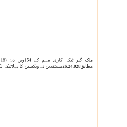
ملک گیر ٹیکہ کاری مہم کے 154ویں دن (18جون 2021) مجموعی طور پر
مطابق
26,24,028
مستفدین نے ویکسین کا پہلاٹیکہ لگو