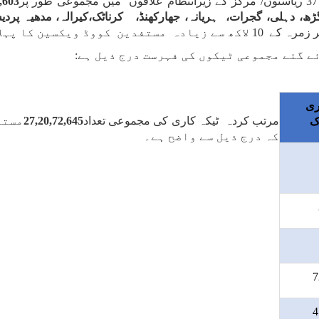
,603
ھ، دہلی، گجرات، ہریانہ، جھارکھنڈ، کرناٹک،کیرالہ، مدھیہ پردیش،
ی
مرتب کردہ ٹیکہ کاری کی مجموعی تعداد
27,20,72,645
مستف
ک
کہ درج ذیل سے واضح ہے۔
7
4