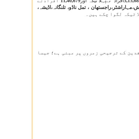
5,15,68
افراد نےپہلا ٹیکہ اور
11,40,679
افرادنے
مہاراشٹر،راجستھان ، تمل ناڈو، تلنگانہ،اڈیشہ،
دین کے ترجیحی زمروں پر مبنی ہے؛ جیسا