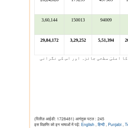
3,60,144
150013
94009
29,84,172
3,29,252
5,51,394
2
رین ذریعہ ہےجس کا اعلیٰ سطحی جائزہ اور اس کی نگرانی
(रिलीज़ आईडी: 1728481)
आगंतुक पटल : 245
इस विज्ञप्ति को इन भाषाओं में पढ़ें:
English
,
हिन्दी
,
Punjabi
,
T