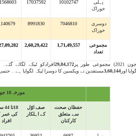
پہلی
10102747
17037592
1568603
خوراک
دوسری
7046810
8991830
1140679
خوراک
مجموعی
1,71,49,557
2,60,29,422
27,09,282
تعداد
29,84,172
افرادکو ٹیکے لگائے گئے
ایا اور
3,60,144
مستفدین نے ویکسین کا دوسرا ٹیکہ لگوایا ہے ۔ حتمی
مورخہ18 جون2021(154واں دن)
حفظان صحت
صف اوّل
18تا 
سے متعلق
کے اہلکار
کی عمر 
کارکنان
افراد
پہلی
6687
36952
1943765