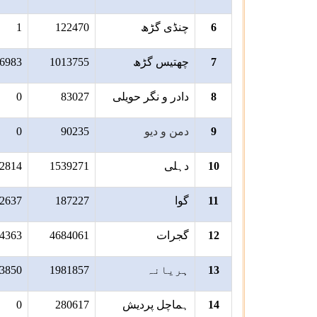
6
چنڈی گڑھ
122470
1
7
چھتیس گڑھ
1013755
6983
8
دادر و نگر حویلی
83027
0
9
دمن و دیو
90235
0
10
دہلی
1539271
2814
11
گوا
187227
2637
12
گجرات
4684061
4363
13
ہریانہ
1981857
3850
14
ہماچل پردیش
280617
0