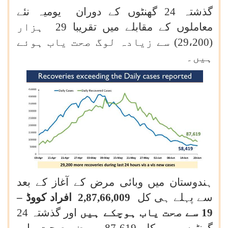
گذشتہ 24 گھنٹوں کے دوران یومیہ نئے
معاملوں کے مقابلے میں تقریبا 29 ہزار
(29،200) سے زیادہ لوگ صحت یاب ہوئے
ہیں۔
ہندوستان میں وبائی مرض کے آغاز کے بعد
سے پہلے ہی کل
2,87,66,009
افراد کووڈ –
19 سے صحت یاب ہوچکے ہیں
اور گذشتہ 24
گھنٹوں میں کل 87،619 مریض صحت یاب