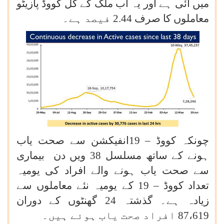
میں آئی ہے اور یہ اب ملک کے کل کووڈ پازیٹو
معاملوں کا صرف 2.44 فیصد ہے۔
چونکہ کووڈ – 19انفیکشن سے صحت یاب
ہونے کے ساتھ مسلسل 38 ویں دن بیماری
سے صحت یاب ہونے والے افراد کی یومیہ
تعداد کووڈ – 19 کے یومیہ نئے معاملوں سے
زیادہ ہے۔ گذشتہ 24 گھنٹوں کے دوران
87،619 افراد صحت یاب ہوئے ہیں۔