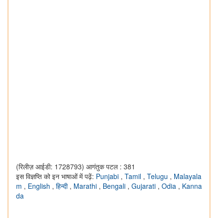
(रिलीज़ आईडी: 1728793)
आगंतुक पटल : 381
इस विज्ञप्ति को इन भाषाओं में पढ़ें:
Punjabi
,
Tamil
,
Telugu
,
Malayala
m
,
English
,
हिन्दी
,
Marathi
,
Bengali
,
Gujarati
,
Odia
,
Kanna
da