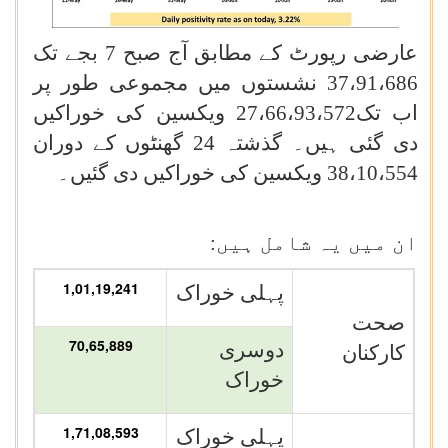
عارضی رپورٹ کے مطابق آج صبح 7 بجے تک
37،91،686 نشستوں میں مجموعی طور پر
اب تک27،66،93،572 ویکسین کی خوراکیں
دی گئی ہیں۔ گذشتہ 24 گھنٹوں کے دوران
38،10،554 ویکسین کی خوراکیں دی گئیں۔
ان میں یہ شامل ہیں
:
1,01,19,241
پہلی خوراک
صحت
70,65,889
دوسری
کارکنان
خوراک
1,71,08,593
پہلی خوراک