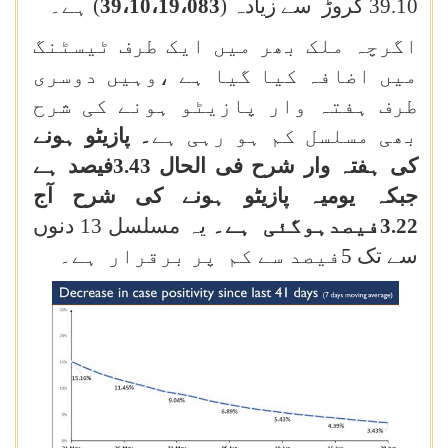
39.10 کروڑ سے زیادہ (
39،10،19،083
) ہے۔
اگرچہ ملک بھر میں ایک طرف ٹیسٹنگ
میں اضافہ کیا گیا ہے ،وہیں دوسری
طرف ہفتہ وار پازیٹو ہونے کی شرح
بھی مسلسل کم ہو رہی ہے
۔ پازیٹو ہونے
کی ہفتہ وار شرح فی الحال 3.43فیصد ہے
جبکہ یومیہ پازیٹو ہونے کی شرح آج
3.22فیصدہوگئی ہے۔
یہ مسلسل 13 دنوں
سے تک 5فیصد سے کم پر برقرار ہے۔