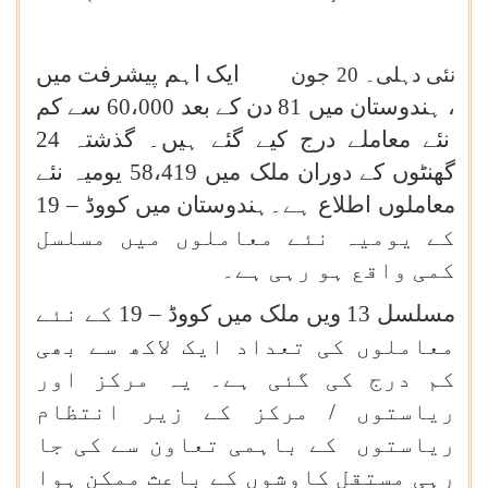
ایک اہم پیشرفت میں
نئی دہلی۔
20
جون
، ہندوستان میں 81 دن کے بعد 60،000 سے کم
نئے معاملے درج کیے گئے ہیں۔ گذشتہ 24
گھنٹوں کے دوران ملک میں 58،419 یومیہ نئے
معاملوں اطلاع ہے۔ہندوستان میں کووڈ – 19
کے یومیہ نئے معاملوں میں مسلسل
کمی واقع ہو رہی ہے۔
مسلسل 13 ویں ملک میں کووڈ – 19 کے نئے
معاملوں کی تعداد ایک لاکھ سے بھی
کم درج کی گئی ہے۔ یہ مرکز اور
ریاستوں / مرکز کے زیر انتظام
ریاستوں کے باہمی تعاون سے کی جا
رہی مستقل کاوشوں کے باعث ممکن ہوا