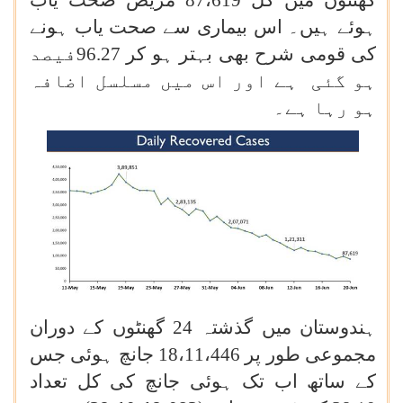
ہوئے ہیں۔ اس بیماری سے صحت یاب ہونے
کی قومی شرح بھی بہتر ہو کر 96.27فیصد
ہو گئی ہے اور اس میں مسلسل اضافہ
ہو رہا ہے۔
ہندوستان میں گذشتہ 24 گھنٹوں کے دوران
مجموعی طور پر 18،11،446 جانچ ہوئی جس
کے ساتھ اب تک ہوئی جانچ کی کل تعداد