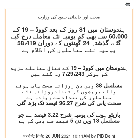
صحت اور خاندانی بہبود کی وزارت
ہندوستان میں 81 روز کے بعد کووڈ – 19 کے
60،000 سے بھی کم یومیہ نئے معاملے درج کیے
گئے، گذشتہ 24 گھنٹوں کے دوران 58،419
یومیہ نئے معاملوں کی اطلاع ہے
ہندوستان میں کووڈ – 19 کے فعال معاملے مزید
کم ہوکر 7،29،243 رہ گئے ہیں
مسلسل 38 ویں دن روزانہ صحت یاب ہونے
والے مریضوں کی تعدادروزانہ نئے
معاملوں کی تعداد سے زیادہ ہے
صحت یابی کی شرح 96.27 فیصد تک بڑھ گئی
پازیٹو ہونے کی یومیہ شرح 3.22 فیصد ہے جو
مسلسل 13 ویں دن 5 فیصد سے بھی کم ہے
प्रविष्टि तिथि: 20 JUN 2021 10:11AM by PIB Delhi