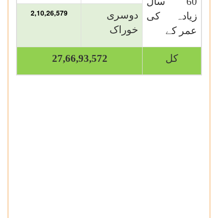
60 سال
2,10,26,579
دوسری
زیادہ کی
خوراک
عمر کے
کل
27,66,93,572