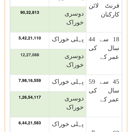
فرنٹ لائن
90,32,813
دوسری
کارکنان
خوراک
5,42,21,110
18 سے 44
پہلی خوراک
سال کی
12,27,088
دوسری
عمر کے
خوراک
7,98,16,559
45 سے 59
پہلی خوراک
سال کی
1,26,54,117
دوسری
عمر کے
خوراک
6,44,21,583
پہلی خوراک