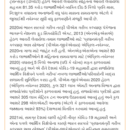
ટ્રાન્સફર (ડીબીટી) હેઠળ આવરી લેવાયેલા સહિતના આવરી લેવાયેલા
મહત્તમ 81.35 કરોડ લાભાર્થીઓને વ્યક્તિ દીઠ 5 કિલો પ્રતિ માસ,
નિ:શુલ્ક વધારાના અનાજની વધુ પાંચ માસના સમયગાળા એટલે કે
જુલાઈથી નવેમ્બર સુધી વધુ ફાળવણીને મંજૂરી આપી છે.
2020માં ભારત સરકારે ગરીબ તરફી પીએમ ગરીબ કલ્યાણ પૅકેજના
ભાગરૂપે નેશનલ ફૂડ સિક્યોરિટી એક્ટ, 2013 (એનએફએસએ)
હેઠળ આવરી લેવાયેલા તમામ લાભાર્થીઓ માટે ‘પ્રધાનમંત્રી ગરીબ
કલ્યાણ અન્ન યોજના’ (પીએમ-જીકેએવાય) એપ્રિલ-નવેમ્બર,
2020ના ગાળા માટે જાહેર કરી હતી. એનએફએસએના આશરે 80
કરોડ લાભાર્થીઓને 8 મહિનાના સમયગાળા માટે (એપ્રિલ-નવેમ્બર
2020) વધારાનું 5 કિલો અનાજ (ઘઉં કે ચોખા) મફત ફાળવવામાં
આવ્યું હતું અને એ રીતે દેશમાં કોવિડ-19 મહામારી દ્વારા સર્જાયેલા
આર્થિક વિક્ષેપને પગલે ગરીબ/ નબળા લાભાર્થીઓ/પરિવારોની ખાદ્ય
સલામતી સુનિશ્ચિત કરાઇ હતી. પીએમ-જીકેએવાય 2020 હેઠળ
(એપ્રિલ-નવેમ્બર 2020), કુલ 321 લાખ એમટી અનાજ વિભાગ દ્વારા
રાજ્યો/સંઘ પ્રદેશોને ફાળવવામાં આવ્યું હતું, રાજ્યો/સંઘ પ્રદેશો દ્વારા
આશરે 305 લાખ મેટ્રિક ટન અનાજ ઉઠાવવામાં આવ્યું હતું અને કુલ
આશરે 298 એલએમટી અનાજ (એટલે કે ફાળવવામાં આવેલા
જથ્થાના આશરે 93%) દેશભરમાં વિતરિત કરવામાં આવ્યું હતું.
2021માં, સમગ્ર દેશમાં ચાલી રહેલી તીવ્ર કોવિડ-19 મહામારી અને
એના પગલે આર્થિક વિક્ષેપોના કારણે ભારત સરકારે ‘પ્રધાનમંત્રી ગરીબ
કલ્યાણ અન્ન યોજના’ (પીએમ-જીકેએવાય) બે મહિનાના સમયગાળા