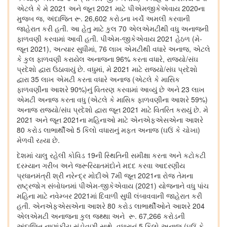
એટલે કે મે 2021 અને જૂન 2021 માટે પીએમજીકેએવાય 2020ના
મુજબ જ, અંદાજિત રૂ. 26,602 કરોડના ખર્ચે અમલી કરવાની
જાહેરાત કરી હતી. આ હેતુ માટે કુલ 70 એલએમટીથી વધુ અનાજની
ફાળવણી કરવામાં આવી હતી. પીએમ-જીકેએવાય 2021 હેઠળ (મે-
જૂન 2021), અત્યાર સુધીમાં, 76 લાખ એમટીથી વધારે અનાજ, એટલે
કે કુલ ફાળવણી કરાયેલ અનાજના 96% કરતા વધારે, રાજ્યો/સંઘ
પ્રદેશો દ્વારા ઉઠાવાયું છે. વધુમાં, મે 2021 માટે રાજ્યો/સંઘ પ્રદેશો
દ્વારા 35 લાખ એમટી કરતા વધારે અનાજ (એટલે કે માસિક
ફાળવણીના આશરે 90%)નું વિતરણ કરવામાં આવ્યું છે અને 23 લાખ
એમટી અનાજ કરતા વધુ (એટલે કે માસિક ફાળવણીના આશરે 59%)
અનાજ રાજ્યો/સંઘ પ્રદેશો દ્વારા જૂન 2021 માટે વિતરિત કરાયું છે. મે
2021 અને જૂન 2021ના મહિનાઓ માટે એનએફએસએના આશરે
80 કરોડ લાભાર્થીઓ 5 કિલો વધારાનું મફત અનાજ (ઘઉં કે ચોખા)
મેળવી રહ્યા છે.
દેશમાં ચાલુ રહેલી કોવિડ 19ની સ્થિતિની સમીક્ષા કરતા અને કટોકટી
દરમ્યાન ગરીબ અને જરૂરિયાતમંદોને મદદ કરવા આદરણીય
પ્રધાનમંત્રી શ્રી નરેન્દ્ર મોદીએ 7મી જૂન 2021ના રોજ તેમના
રાષ્ટ્રજોગ સંબોધનમાં પીએમ-જીકેએવાય (2021) યોજનાને વધુ પાંચ
મહિના માટે નવેમ્બર 2021માં દિવાળી સુધી લંબાવવાની જાહેરાત કરી
હતી. એનએફએસએના આશરે 80 કરોડ લાભાર્થીઓને આશરે 204
એલએમટી અનાજના કુલ જથ્થા અને રૂ. 67,266 કરોડની
અંદાજિત નાણાંકીય સંડોવણી સાથે, વધારાનું 5 કિલો અનાજ (ઘઉં કે