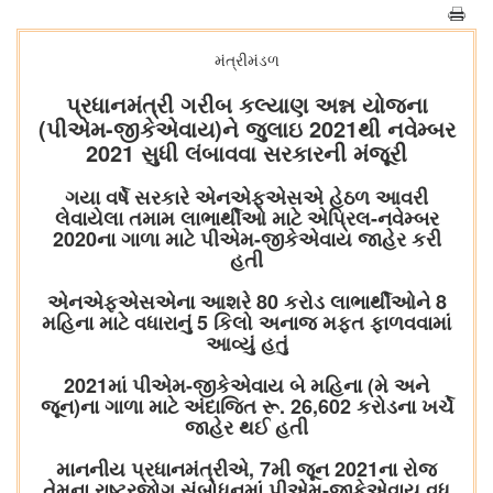
મંત્રીમંડળ
પ્રધાનમંત્રી ગરીબ કલ્યાણ અન્ન યોજના
(પીએમ-જીકેએવાય)ને જુલાઇ 2021થી નવેમ્બર
2021 સુધી લંબાવવા સરકારની મંજૂરી
ગયા વર્ષે સરકારે એનએફએસએ હેઠળ આવરી
લેવાયેલા તમામ લાભાર્થીઓ માટે એપ્રિલ-નવેમ્બર
2020ના ગાળા માટે પીએમ-જીકેએવાય જાહેર કરી
હતી
એનએફએસએના આશરે 80 કરોડ લાભાર્થીઓને 8
મહિના માટે વધારાનું 5 કિલો અનાજ મફત ફાળવવામાં
આવ્યું હતું
2021માં પીએમ-જીકેએવાય બે મહિના (મે અને
જૂન)ના ગાળા માટે અંદાજિત રૂ. 26,602 કરોડના ખર્ચે
જાહેર થઈ હતી
માનનીય પ્રધાનમંત્રીએ, 7મી જૂન 2021ના રોજ
તેમના રાષ્ટ્રજોગ સંબોધનમાં પીએમ-જીકેએવાય વધુ