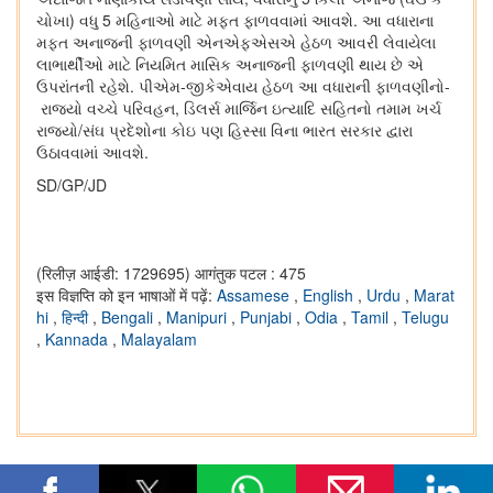
ચોખા) વધુ 5 મહિનાઓ માટે મફત ફાળવવામાં આવશે. આ વધારાના
મફત અનાજની ફાળવણી એનએફએસએ હેઠળ આવરી લેવાયેલા
લાભાર્થીઓ માટે નિયમિત માસિક અનાજની ફાળવણી થાય છે એ
ઉપરાંતની રહેશે. પીએમ-જીકેએવાય હેઠળ આ વધારાની ફાળવણીનો-
રાજ્યો વચ્ચે પરિવહન, ડિલર્સ માર્જિન ઇત્યાદિ સહિતનો તમામ ખર્ચ
રાજ્યો/સંઘ પ્રદેશોના કોઇ પણ હિસ્સા વિના ભારત સરકાર દ્વારા
ઉઠાવવામાં આવશે.
SD/GP/JD
(रिलीज़ आईडी: 1729695)
आगंतुक पटल : 475
इस विज्ञप्ति को इन भाषाओं में पढ़ें:
Assamese
,
English
,
Urdu
,
Marat
hi
,
हिन्दी
,
Bengali
,
Manipuri
,
Punjabi
,
Odia
,
Tamil
,
Telugu
,
Kannada
,
Malayalam