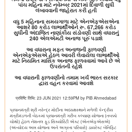
પાંચ મહિના માટે નવેમ્બર 2021માં દિવાળી સુધી
લંબાવવાની જાહેરાત કરી હતી
વધુ 5 મહિનાના સમયગાળા માટે એનએફએસએના
આશરે 80 કરોડ લાભાર્થીઓને રૂ. 67,266 કરોડ
સુધીની અંદાજિત નાણાંકીય સંડોવણી સાથે વધારાનું
240 એલએમટી અનાજ પૂરું પડાશે
આ વધારાના મફત અનાજની ફાળવણી
એનએફએસએ હેઠળ આવરી લેવાયેલા લાભાર્થીઓ
માટે નિયમિત માસિક અનાજ ફાળવવામાં આવે છે એ
ઉપરાંતની રહેશે
આ વધારાની ફાળવણીનો તમામ ખર્ચ ભારત સરકાર
દ્વારા વહન કરવામાં આવશે
प्रविष्टि तिथि: 23 JUN 2021 12:59PM by PIB Ahmedabad
પ્રધાનમંત્રી શ્રી નરેન્દ્ર મોદીના અધ્યક્ષસ્થાને મળેલી કેન્દ્રીય
મંત્રીમંડળની બેઠકમાં પ્રધાનમંત્રી ગરીબ કલ્યાણ યોજના (તબક્કો
ચોથો) હેઠળ નેશનલ ફૂડ સિક્યોરિટી એક્ટ (એનએફએસએ)
(અંત્યોદય અન્ન યોજના અને અગ્રતા પરિવારો) ડાયરેક્ટ બેનિફિટ