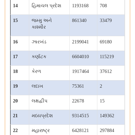
14
હિમાચલ પ્રદેશ
1193168
708
15
જમ્મુ અને
861340
33479
કાશ્મીર
16
ઝારખંડ
2199041
69180
17
કર્ણાટક
6604010
115219
18
કેરળ
1917464
37612
19
લદાખ
75361
2
20
લક્ષદ્વીપ
22678
15
21
મધ્યપ્રદેશ
9314515
149362
22
મહારાષ્ટ્ર
6428121
297884