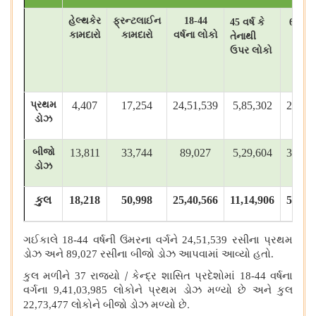
હેલ્થકેર
ફ્રન્ટલાઈન
18-44
45
વર્ષ કે
60
વર્ષ
કામદારો
કામદારો
વર્ષના લોકો
તેનાથી
તેનાથ
ઉપર લોકો
ઉપરન
લોક
પ્રથમ
4,407
17,254
24,51,539
5,85,302
2,22,4
ડોઝ
બીજો
13,811
33,744
89,027
5,29,604
3,16,9
ડોઝ
કુલ
18,218
50,998
25,40,566
11,14,906
5,39,4
ગઈકાલે 18-44 વર્ષની ઉંમરના વર્ગને 24
,51,539 રસીના પ્રથમ
ડોઝ અને 89,027 રસીના બીજો ડોઝ આપવામાં આવ્યો હતો.
/
કુલ મળીને 37 રાજ્યો
કેન્દ્ર શાસિત પ્રદેશોમાં 18-44 વર્ષના
વર્ગના
9,41,03,985
લોકોને પ્રથમ ડોઝ મળ્યો છે અને કુલ
.
22,73,477
લોકોને બીજો ડોઝ મળ્યો છે