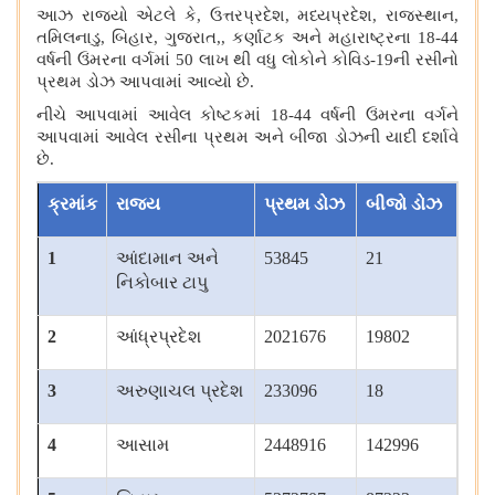
આઝ રાજ્યો એટલે કે, ઉત્તરપ્રદેશ, મધ્યપ્રદેશ, રાજસ્થાન,
તમિલનાડુ, બિહાર, ગુજરાત,, કર્ણાટક અને મહારાષ્ટ્રના 18-44
વર્ષની ઉંમરના વર્ગમાં 50 લાખ થી વધુ લોકોને કોવિડ-19ની રસીનો
પ્રથમ ડોઝ આપવામાં આવ્યો છે.
નીચે આપવામાં આવેલ કોષ્ટકમાં 18-44 વર્ષની ઉંમરના વર્ગને
આપવામાં આવેલ રસીના પ્રથમ અને બીજા ડોઝની યાદી દર્શાવે
છે.
ક્રમાંક
રાજ્ય
પ્રથમ ડોઝ
બીજો ડોઝ
1
આંદામાન અને
53845
21
નિકોબાર ટાપુ
2
આંધ્રપ્રદેશ
2021676
19802
3
અરુણાચલ પ્રદેશ
233096
18
4
આસામ
2448916
142996