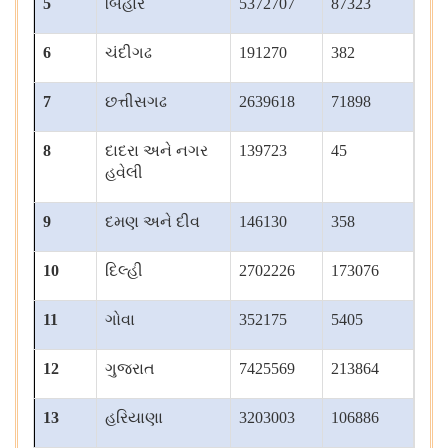
5
બિહાર
5372707
87323
6
ચંદીગઢ
191270
382
7
છત્તીસગઢ
2639618
71898
8
દાદરા અને નગર
139723
45
હવેલી
9
દમણ અને દીવ
146130
358
10
દિલ્હી
2702226
173076
11
ગોવા
352175
5405
12
ગુજરાત
7425569
213864
13
હરિયાણા
3203003
106886