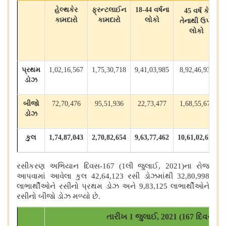
હેલ્થકેર
ફ્રન્ટલાઈન
18-44
વર્ષના
45
વર્ષ કે
કામદારો
કામદારો
લોકો
તેનાથી ઉપર
લોકો
પ્રથમ
1,02,16,567
1,75,30,718
9,41,03,985
8,92,46,934
ડોઝ
બીજો
72,70,476
95,51,936
22,73,477
1,68,55,676
ડોઝ
કુલ
1,74,87,043
2,70,82,654
9,63,77,462
10,61,02,610
રસીકરણ અભિયાન દિવસ-
167
(
1
લી જુલાઈ
, 2021)
ના રોજ
આપવામાં આવેલા કુલ
42,64,123
રસી ડોઝમાંથી
32,80,998
લાભાર્થીઓને રસીનો પ્રથમ ડોઝ અને 9
,83,125 લાભાર્થીઓને
રસીનો બીજો ડોઝ મળ્યો છે.
તારીખ 1 જુલાઈ, 2021 (167 દિવસ)