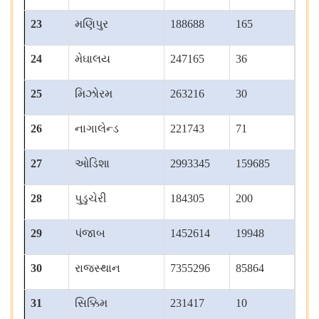
23
મણિપુર
188688
165
24
મેઘાલય
247165
36
25
મિઝોરમ
263216
30
26
નાગાલેન્ડ
221743
71
27
ઓડિશા
2993345
159685
28
પુડુચેરી
184305
200
29
પંજાબ
1452614
19948
30
રાજસ્થાન
7355296
85864
31
સિક્કિમ
231417
10