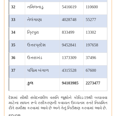
32
તમિલનાડુ
5416619
110600
33
તેલંગાણા
4028748
55277
34
ત્રિપુરા
833499
13302
35
ઉત્તરપ્રદેશ
9452841
197658
36
ઉત્તરાખંડ
1373309
37496
37
પશ્ચિમ બંગાળ
4315528
67600
કુલ
94103985
2273477
દેશમાં સૌથી સંવેદનશીલ વસતિ જૂથોને કોવિડ-19થી બચાવવા
માટેના સાધન રૂપે રસીકરણની કવાયત ઉચ્ચતમ સ્તરે નિયમિત
રીતે સમીક્ષા કરવામાં આવે છે અને તેનું નિરીક્ષણ કરવામાં આવે છે.
SD/GP