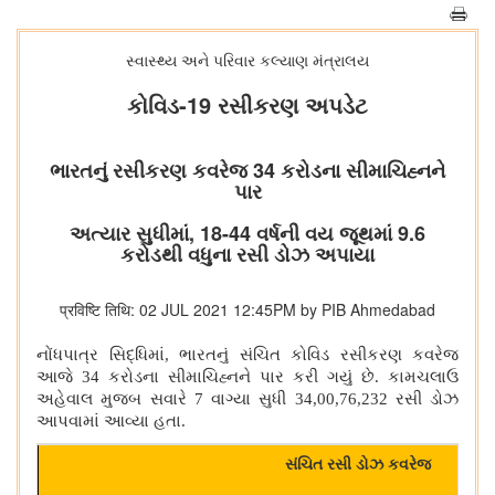
સ્વાસ્થ્ય અને પરિવાર કલ્યાણ મંત્રાલય
કોવિડ-19 રસીકરણ અપડેટ
ભારતનું રસીકરણ કવરેજ 34 કરોડના સીમાચિહ્નને
પાર
અત્યાર સુધીમાં, 18-44 વર્ષની વય જૂથમાં 9.6
કરોડથી વધુના રસી ડોઝ અપાયા
प्रविष्टि तिथि: 02 JUL 2021 12:45PM by PIB Ahmedabad
નોંધપાત્ર સિદ્ધિમાં
,
ભારતનું સંચિત કોવિડ
રસીકરણ કવરેજ
આજે 34 કરોડના સીમાચિહ્નને પાર કરી ગયું છે. કામચલાઉ
અહેવાલ મુજબ સવારે 7 વાગ્યા સુધી 34,00,76,232 રસી ડોઝ
આપવામાં આવ્યા હતા.
સંચિત રસી ડોઝ કવરેજ