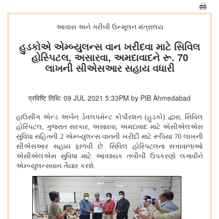
આવાસ અને ગરીબી ઉન્મૂલન મંત્રાલય
હુડકોએ એમ્બ્યુલન્સ વાન ખરીદવા માટે સિવિલ
હોસ્પિટલ, અસારવા, અમદાવાદને રૂ. 70
લાખની સીએસઆર સહાય વધારી
प्रविष्टि तिथि: 09 JUL 2021 5:33PM by PIB Ahmedabad
હાઉસીંગ એન્ડ અર્બન ડેવલપમેન્ટ કોર્પોરશન (હુડકો) દ્વારા, સિવિલ
હોસ્પિટલ, ગુજરાત સરકાર, અસારવા, અમદાવાદ માટે એસીએલએસ
સુવિધા સહિતની 2 એમ્બ્યુલન્સ વાનની ખરીદી માટે રૂપિયા 70 લાખની
સીએસઆર સહાય ફાળવી છે. સિવિલ હોસ્પિટલના સત્તાવાળાઓ
એસીએલએસ સુવિધા માટે આવશ્યક તબીબી ઉપકરણો લગાવીને
એમ્બ્યુલન્સવાન તૈયાર કરશે.