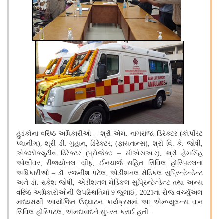
હુડકોના વરિષ્ઠ અધિકારીઓ – શ્રી એમ. નાગરાજ, ડિરેક્ટર (કોર્પોરેટ
પ્લાનીંગ), શ્રી ડી. ગુહાન, ડિરેક્ટર, (ફાયનાન્સ), શ્રી વિ. કે. જોષી,
એક્ઝીક્યુટીવ ડિરેક્ટર (પ્રોજેક્ટ – સીએસઆર), શ્રી હેમસિંહ
ઓલીવર, રીજ્યોનલ ચીફ, ઈનચાર્જ સહિત સિવિલ હોસ્પિટલના
અધિકારીઓ – ડૉ. રજનીશ પટેલ, એડીશનલ મેડિકલ સુપ્રિન્ટેન્ડેન્ટ
અને ડૉ. રાકેશ જોષી, એડીશનલ મેડિકલ સુપ્રિન્ટેન્ડેન્ટ તથા અન્ય
વરિષ્ઠ અધિકારીઓની ઉપસ્થિતિમાં 9 જુલાઈ, 2021ના રોજ વર્ચ્યુઅલ
માધ્યમથી આયોજિત ઉદ્ઘાટન કાર્યક્રમમાં આ એમ્બ્યુલન્સ વાન
સિવિલ હોસ્પિટલ, અમદાવાદને સુપરત કરાઈ હતી.