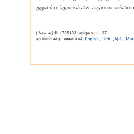
குழுவின் பரிந்துரைகள் கிடைக்கும் வரை வங்கியிய
(रिलीज़ आईडी: 1735133)
आगंतुक पटल : 371
इस विज्ञप्ति को इन भाषाओं में पढ़ें:
English
,
Urdu
,
हिन्दी
,
Mar