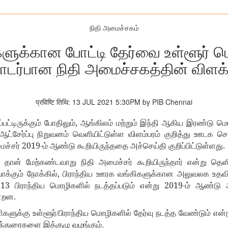
நிதி அமைச்சகம்
ளுக்கான போட்டி தேர்வை உள்ளூர் ம
டர்பான நிதி அமைச்சகத்தின் விளக்
प्रविष्टि तिथि: 13 JUL 2021 5:30PM by PIB Chennai
,
ட்டிருக்கும் போதிலும்
ஆங்கிலம் மற்றும் இந்தி ஆகிய இரண்டு மொ
ஆட்சேர்ப்பு நிறுவனம் வெளியிட்டுள்ள விளம்பரம் குறித்து ஊடக செ
2019-
ைச்சர்
ம் ஆண்டு கூறியிருந்ததை அச்செய்தி குறிப்பிட்டுள்ளது.
 தான் மேற்கண்டவாறு நிதி அமைச்சர் கூறியிருந்தார் என்று தெளி
,
க்கும் நோக்கில்
பிராந்திய ஊரக வங்கிகளுக்கான அலுவலக உதவி
13
2019-
ட
பிராந்திய மொழிகளில் நடத்தப்படும் என்று
ம் ஆண்டு அ
ன்றன.
களுக்கு உள்ளூர்/பிராந்திய மொழிகளில் தேர்வு நடத்த வேண்டும் எ
ிந்துரைகளை இக்குழு வழங்கும்.