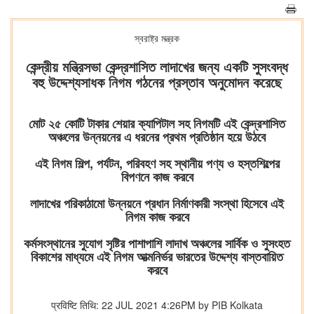
স্বরাষ্ট্র মন্ত্রক
কেন্দ্রীয় মন্ত্রিসভা কেন্দ্রশাসিত লাদাখের জন্য একটি সুসংবদ্ধ
বহু উদ্দেশ্যসাধক নিগম গঠনের প্রস্তাব অনুমোদন করেছে
মোট ২৫ কোটি টাকার শেয়ার ক্যাপিটাল সহ নিগমটি এই কেন্দ্রশাসিত
অঞ্চলের উন্নয়নের এ ধরনের প্রথম প্রতিষ্ঠান হয়ে উঠবে
এই নিগম শিল্প, পর্যটন, পরিবহণ সহ স্থানীয় পণ্য ও হস্তশিল্পের
বিপণনে কাজ করবে
লাদাখের পরিকাঠামো উন্নয়নে প্রধান নির্মাণকারী সংস্থা হিসেবে এই
নিগম কাজ করবে
কর্মসংস্থানের সুযোগ সৃষ্টির পাশাপাশি লাদাখ অঞ্চলের সার্বিক ও সুসংহত
বিকাশের মাধ্যমে এই নিগম আত্মনির্ভর ভারতের উদ্দেশ্য বাস্তবায়িত
করবে
प्रविष्टि तिथि: 22 JUL 2021 4:26PM by PIB Kolkata