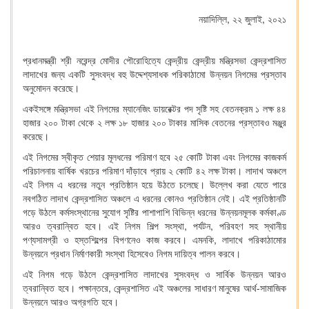
নয়াদিল্লি, ২২ জুলাই, ২০২১
প্রধানমন্ত্রী শ্রী নরেন্দ্র মোদীর পৌরোহিত্যে কেন্দ্রীয় কেন্দ্রীয় মন্ত্রিসভা কেন্দ্রশাসিত
লাদাখের জন্য একটি সুসংবদ্ধ বহু উদ্দেশ্যসাধক পরিকাঠামো উন্নয়ন নিগমের প্রস্তাব
অনুমোদন করেছে।
একইসঙ্গে মন্ত্রিসভা এই নিগমের ম্যানেজিং ডায়রেক্টর পদ সৃষ্টি সহ বেতনক্রম ১ লক্ষ ৪৪
হাজার ২০০ টাকা থেকে ২ লক্ষ ১৮ হাজার ২০০ টাকার মাসিক বেতনের প্রস্তাবও মঞ্জুর
করেছে।
এই নিগমের স্বীকৃত শেয়ার মূলধনের পরিমাণ হবে ২৫ কোটি টাকা এবং নিগমের কাজকর্ম
পরিচালনায় বার্ষিক খরচের পরিমাণ দাঁড়াবে প্রায় ২ কোটি ৪২ লক্ষ টাকা। লাদাখ অঞ্চলে
এই নিগম এ ধরনের নতুন প্রতিষ্ঠান হয়ে উঠতে চলেছে। উল্লেখ করা যেতে পারে
নবগঠিত লাদাখ কেন্দ্রশাসিত অঞ্চলে এ ধরনের কোনও প্রতিষ্ঠান নেই। এই প্রতিষ্ঠানটি
গড়ে উঠলে কর্মসংস্থানের সুযোগ সৃষ্টির পাশাপাশি বিভিন্ন ধরনের উন্নয়নমূলক কর্মকাণ্ড
আরও ত্বরান্বিত হবে। এই নিগম শিল্প সংস্থা, পর্যটন, পরিবহণ সহ স্থানীয়
পণ্যসামগ্রী ও হস্তশিল্পের বিপণনেও কাজ করবে। এমনকি, লাদাখে পরিকাঠামোর
উন্নয়নে প্রধান নির্মাণকারী সংস্থা হিসেবেও নিগম দায়িত্ব পালন করবে।
এই নিগম গড়ে উঠলে কেন্দ্রশাসিত লাদাখের সুসংবদ্ধ ও সার্বিক উন্নয়ন আরও
ত্বরান্বিত হবে। পক্ষান্তরে, কেন্দ্রশাসিত এই অঞ্চলের সাধারণ মানুষের আর্থ-সামাজিক
উন্নয়নে আরও অগ্রগতি হবে।