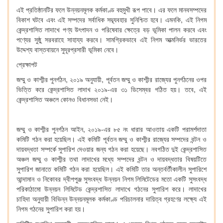
এই প্রতিষ্ঠানটির ফলে উন্নয়নমূলক কর্মকাণ্ড বহুমুখী রূপ পাবে। এর ফলে মানবসম্পদের
বিকাশ ঘটবে এবং এই সম্পদের সর্বাধিক সদ্ব্যবহার সুনিশ্চিত হবে। এমনকি, এই নিগম
কেন্দ্রশাসিত লাদাখে পণ্য উৎপাদন ও পরিষেবার ক্ষেত্রে বড় ভূমিকা পালন করবে এবং
পণ্যের সুষ্ঠু সরবরাহে সাহায্য করবে। সামগ্রিকভাবে এই নিগম আত্মনির্ভর ভারতের
উদ্দেশ্য বাস্তবায়নে সুদূরপ্রসারী ভূমিকা নেবে।
প্রেক্ষাপট
জম্মু ও কাশ্মীর পুনর্গঠন, ২০১৯ অনুযায়ী, পূর্বতন জম্মু ও কাশ্মীর রাজ্যের পুনর্গঠনের ওপর
ভিত্তি করে কেন্দ্রশাসিত লাদাখ ২০১৯-এর ৩১ ডিসেম্বর গঠিত হয়। তবে, এই
কেন্দ্রশাসিত অঞ্চলে কোনও বিধানসভা নেই।
জম্মু ও কাশ্মীর পুনর্গঠন আইন, ২০১৯-এর ৮৫ নং ধারার আওতায় একটি পরামর্শদাতা
কমিটি গঠন করা হয়েছিল। এই কমিটি পূর্বতন জম্মু ও কাশ্মীর রাজ্যের সম্পদের বন্টন ও
দায়বদ্ধতা সম্পর্কে সুপারিশ দেওয়ার জন্য গঠন করা হয়েছে। নবগঠিত দুই কেন্দ্রশাসিত
অঞ্চল জম্মু ও কাশ্মীর তথা লাদাখের মধ্যে সম্পদের বন্টন ও দায়বদ্ধতার বিষয়টিতে
সুপারিশ জানাতে কমিটি গঠন করা হয়েছিল। এই কমিটি তার অন্তর্বর্তীকালীন সুপারিশে
আন্দামান ও নিকোবর দ্বীপপুঞ্জ সুসংবদ্ধ উন্নয়ন নিগম লিমিটেডের মতো একটি সুসংবদ্ধ
পরিকাঠামো উন্নয়ন লিমিটেড কেন্দ্রশাসিত লাদাখে গঠনের সুপারিশ করে। লাদাখের
চাহিদা অনুযায়ী বিভিন্ন উন্নয়নমূলক কর্মকাণ্ড পরিচালনার দায়িত্ব গ্রহণের লক্ষ্যে এই
নিগম গঠনের সুপারিশ করা হয়।