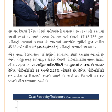
સમગ્ર દેશમાં દૈનિક ધોરણે પરીક્ષણોની ક્ષમતામાં સતત વધારો કરવામાં
17,18,756
આવી રહ્યો છે અને છેલ્લા
24
કલાકમાં દેશમાં
કુલ
પરીક્ષણો કરવામાં આવ્યા છે. ભારતમાં આજદિન સુધીમાં કુલ મળીને
45.62
કરોડથી વધારે (
)
પરીક્ષણો કરવામાં આવ્યા છે.
45,62,89,567
એક તરફ
,
દેશમાં થતા પરીક્ષણોની સંખ્યામાં વધારો કરવામાં આવ્યો છે
અને બીજી તરફ સાપ્તાહિક ધોરણે કેસની પોઝિટીવિટીમાં સતત ઘટાડો
નોંધાઇ રહ્યો છે.
સાપ્તાહિક પોઝિટીવિટી દર હાલમાં
2.31%
છે જ્યારે
દૈનિક પોઝિટીવિટી દર આજે
2.24%
નોંધાયો છે.
દૈનિક પોઝિટીવિટી
દર
સળંગ
34
દિવસથી
3
%થી ઓછો છે અને
48
દિવસથી આ દર
5%
થી નીચે જળવાઇ રહ્યો છે.