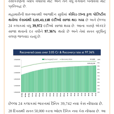
રસીકરણનો વ્યાપ વધારવા માટે અને તેને વધુ વેગવાન બનાવવા માટે
પ્રતિબદ્ધ છે.
મહામારીની શરૂઆતથી આજદિન સુધીમાં
કોવિડ
-19
ના કુલ પોઝિટીવ
થયેલા કેસમાંથી
દર્દીઓ સાજા થઇ ગયા
છે અને છેલ્લા
3,05,43,138
24
કલાકમાં વધુ
39,972
દર્દીઓ સાજા થયા છે. આના કારણે એકંદરે
સાજા થવાનો દર વધીને
97.36%
થયો છે અને તેમાં સતત વૃદ્ધિનું
વલણ જળવાઇ રહ્યું છે.
છેલ્લા
24
કલાકમાં ભારતમાં દૈનિક
39,742
નવા કેસ નોંધાયા છે.
28
દિવસથી સતત
50,000
કરતા ઓછા દૈનિક નવા કેસ નોંધાયા છે. આ