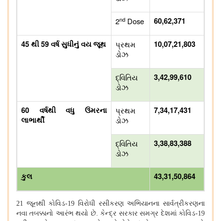
nd
2
Dose
60,62,371
45 થી 59 વર્ષ સુધીનું વય જૂથ
પ્રથમ
10,07,21,803
ડોઝ
દ્વિતિય
3,42,99,610
ડોઝ
60 વર્ષથી વધુ ઉંમરના
પ્રથમ
7,34,17,431
લાભાર્થી
ડોઝ
દ્વિતિય
3,38,83,388
ડોઝ
43,31,50,864
કુલ
21
જૂનથી કોવિડ-
19
વિરોધી રસીકરણ અભિયાનના સાર્વત્રીકરણના
નવા તબક્કાનો આરંભ થયો છે. કેન્દ્ર સરકાર સમગ્ર દેશમાં કોવિડ-
19