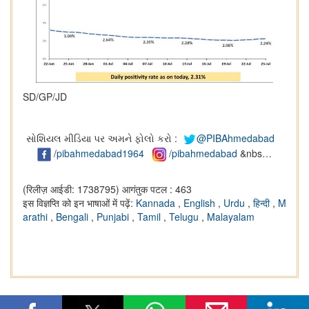
SD/GP/JD
સોશિયલ મીડિયા પર અમને ફોલો કરો :
@PIBAhmedabad
/
pibahmedabad1964
/pibahmedabad
&nbs…
(रिलीज़ आईडी: 1738795)
आगंतुक पटल : 463
इस विज्ञप्ति को इन भाषाओं में पढ़ें:
Kannada
,
English
,
Urdu
,
हिन्दी
,
M
arathi
,
Bengali
,
Punjabi
,
Tamil
,
Telugu
,
Malayalam