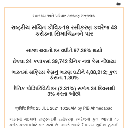
સ્વાસ્થ્ય અને પરિવાર કલ્યાણ મંત્રાલય
રાષ્ટ્રીય સંચિત કોવિડ-19 રસીકરણ કવરેજ 43
કરોડના સિમાચિહ્નને પાર
સાજા થવાનો દર વધીને 97.36% થયો
છેલ્લા 24 કલાકમાં 39,742 દૈનિક નવા કેસ નોંધાયા
ભારતમાં સક્રિય કેસનું ભારણ ઘટીને 4,08,212; કુલ
કેસના 1.30%
દૈનિક પોઝિટિવિટી દર (2.31%) સળંગ 34 દિવસથી
3% કરતા ઓછો
प्रविष्टि तिथि: 25 JUL 2021 10:26AM by PIB Ahmedabad
ભારતમાં ગઇકાલે રાષ્ટ્રવ્યાપી રસીકરણ કવરેજનો કુલ આંકડો
43
કરોડ કરતાં વધારે થઇ ગયો છે. આજે સવારે
7
વાગ્યા સુધીના હંગામી