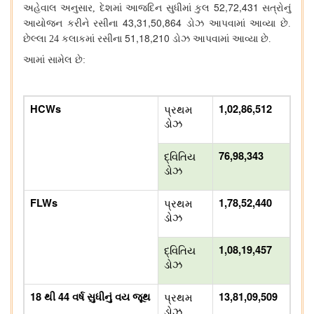
52,72,431
અહેવાલ અનુસાર
,
દેશમાં આજદિન સુધીમાં કુલ
સત્રોનું
43,31,50,864
આયોજન કરીને રસીના
ડોઝ આપવામાં આવ્યા છે.
51,18,210
છેલ્લા
24
કલાકમાં રસીના
ડોઝ આપવામાં આવ્યા છે.
આમાં સામેલ છે
:
HCWs
પ્રથમ
1,02,86,512
ડોઝ
દ્વિતિય
76,98,343
ડોઝ
FLWs
પ્રથમ
1,78,52,440
ડોઝ
દ્વિતિય
1,08,19,457
ડોઝ
18 થી 44 વર્ષ સુધીનું વય જૂથ
પ્રથમ
13,81,09,509
ડોઝ