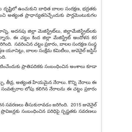
ల‌ను దృష్టిలో ఉంచుకుని బాధిత బాల‌ల సంర‌క్ష‌ణ‌, భ‌ద్ర‌త‌కు
ించి అత్యంత ప్రాధాన్య‌త‌నిచ్చేందుకు పార్ల‌మెంటుకుగ‌ల
 అద‌న‌పు జిల్లా మెజిస్ట్రేట్‌లు, జిల్లామేజిస్ట్రేట్‌ల‌కు
ారు. ఈ చ‌ట్టం కింద జిల్లా మేజిస్ట్రేట్ ఆందోళ‌న క‌ర
ింది. స‌వ‌రించిన చ‌ట్టం ప్ర‌కారం, బాల‌ల సంర‌క్ష‌ణ సంస్థ
క్ష‌ణ యూనిట్లు, బాల‌ల సంక్షేమ క‌మిటీలు, జువెనైల్ జ‌స్టిస్
ంది.
్ర‌క‌టించేందుకు ప్రాతిప‌దిక‌కు సంబంధించిన అంశాలు కూడా
‌ల్ప‌, తీవ్ర‌, అత్యంత హేయ‌మైన నేరాలు. కొన్ని నేరాలు ఈ
డు సంవ‌త్స‌రాల లోపు క‌లిగిన నేరాల‌ను ఈ చ‌ట్టం ప్ర‌కారం
ిన స‌వ‌ర‌ణ‌లు తీసుకురావ‌డం జ‌రిగింది. 2015 జువెనైల్
రొవిజ‌న్ల‌కు సంబంధించిన ప‌రిధిపై స్ప‌ష్ట‌త‌కు స‌వ‌ర‌ణ‌లు