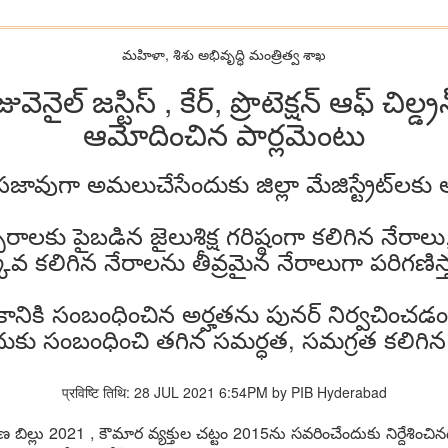
మహిళా, శిశు అభివృద్ధి మంత్రిత్వ శాఖ
నైల్ జ‌స్టిస్ , కేర్‌, ప్రొటెక్ష‌న్ ఆఫ్ చిల్డ
ఆమోదించిన పార్ల‌మెంటు
స‌జావుగా అమ‌లుచేసేందుకు జిల్లా మేజిస్ట్రేట్‌ల‌కు
త్స‌రాలకు పైబ‌డిన‌ జైలుశిక్ష గ‌రిష్ఠంగా క‌లిగిన నేరాల
కువ క‌లిగిన నేరాల‌ను తీవ్ర‌మైన నేరాలుగా ప‌రిగ‌ణిస్
‌కానికి సంబంధించిన అర్హ‌త‌ను పున‌ర్ నిర్వ‌చించ‌డం
ుకు సంబంధించి త‌గిన స‌మ‌ర్ధ‌త‌, స‌మ‌గ్ర‌త క‌లిగిన
प्रविष्टि तिथि: 28 JUL 2021 6:54PM by PIB Hyderabad
వ‌ర‌ణ బిల్లు 2021 , కౌమార వ్య‌క్తుల చ‌ట్టం 2015ను స‌వ‌రించేందుకు నిర్దేశిం