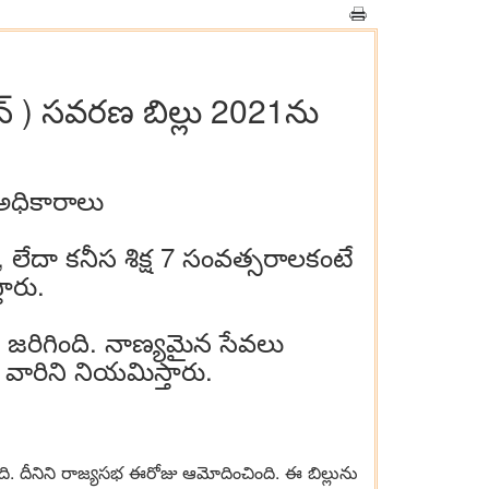
్ర‌న్ ) స‌వ‌ర‌ణ బిల్లు 2021ను
 అధికారాలు
ు, లేదా క‌నీస శిక్ష 7 సంవ‌త్స‌రాల‌కంటే
తారు.
 జ‌రిగింది. నాణ్య‌మైన సేవ‌లు
 వారిని నియ‌మిస్తారు.
చిన‌ది. దీనిని రాజ్య‌స‌భ ఈరోజు ఆమోదించింది. ఈ బిల్లును