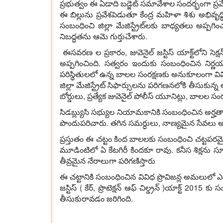
ప్ర‌భుత్వం ఈ ఏడాది బ‌డ్జెట్ స‌మావేశాల సంద‌ర్భంగా ప్ర‌
ఈ బిల్లును ప్ర‌వేశ‌పెడుతూ కేంద్ర మ‌హిళా శిశు అభివృధ్ధి శ
సంబంధించి జిల్లా మేజిస్ట్రేట్‌ల‌కు బాధ్య‌త‌లు అప్ప‌
నిబ‌ద్ధ‌త‌ను ఆమె గుర్తుచేశారు.
ఈస‌వ‌ర‌ణ ల ప్ర‌కారం, జువెనైల్ జ‌స్టిస్ యాక్ట్‌లోని సెక్
అప్ప‌గించింది. స‌త్వ‌రం ఇందుకు సంబంధించిన నిర్ణ‌య
పరిస్థితుల‌లో ఉన్న బాల‌ల సంర‌క్ష‌ణ‌కు అనుకూలంగా వివిధ 
జిల్లా మేజిస్ట్రేట్ సిఫార్సులను ప‌రిగ‌ణ‌న‌లోకి తీసుకున్న
బోర్డులు, ప్ర‌త్యేక జువెనైల్ పోలీస్ యూనిట్లు, బాల‌ల స
సిడ‌బ్ల్యుసి స‌భ్యుల నియామ‌కానికి సంబంధించిన అర్హ‌తా
పొందుప‌రిచారు. త‌గిన స‌మ‌ర్ధులు, నాణ్య‌మైన సేవ‌లు అంద
ప్ర‌స్తుతం ఈ చ‌ట్టం కింద బాల‌ల‌కు సంబంధించి చ‌ట్ట‌ప‌
మూడింటిలో ఏ కేట‌గిరీ కింద‌కూ రావు. క‌నీస శిక్ష‌ను సూచ
తీవ్ర‌మైన నేరాలుగా ప‌రిగ‌ణిస్తారు
ఈ చ‌ట్టానికి సంబంధించిన వివిధ ప్రొవిజ‌న్ల అమ‌లులో 
జ‌స్టిస్ ( కేర్‌, ప్రొటెక్ష‌న్ ఆఫ్ చిల్డ్ర‌న్ )యాక్ట్ 2
తీసుకురావ‌డం జ‌రిగింది.