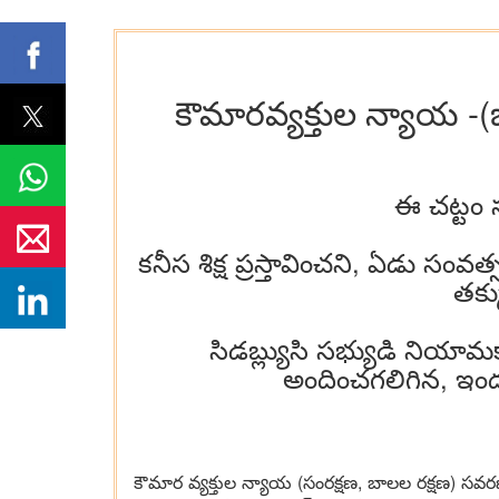
కౌమార‌వ్య‌క్తుల న్యాయ -(జువె
ఈ చ‌ట్టం 
క‌నీస శిక్ష ప్ర‌స్తావించ‌ని, ఏడు సంవ‌
త‌క్
సిడ‌బ్ల్యుసి స‌భ్యుడి నియామ
అందించ‌గ‌లిగిన‌, ఇంద
కౌమార వ్య‌క్తుల న్యాయ (సంర‌క్ష‌ణ‌, బాల‌ల ర‌క్ష‌ణ‌) స‌