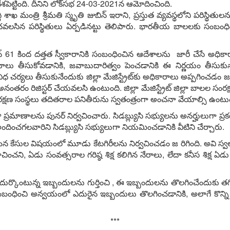
వేశ‌పెట్టింది. దీనిని లోక్‌స‌భ 24-03-2021న ఆమోదించింది.
ాఖ మంత్రి శ్రీ‌మ‌తి స్మృతి జుబిన్ ఇరాని, ప్ర‌స్తుత వ్య‌వ‌స్థ‌లోని ప‌రిస్థితు
గించ‌వ‌ల‌సిన ప‌రిస్థితులు ఏర్ప‌డిన‌ట్టు తెలిపారు. భార‌తీయ బాల‌లకు సంబంధ
ష‌న్ 61 కింద ద‌త్త‌త స్వీకారానికి సంబంధించిన ఆదేశాల‌ను జారీ చేసే అధికారాన్ని,
ాలు తీసుకోవ‌డానికి, జ‌వాబుదారిత్వం పెంచ‌డానికి ఈ నిర్ణ‌యం తీసుకున్న
చ‌ర్య‌లు తీసుకునేందుకు జిల్లా మేజిస్ట్రేట్‌కు అధికారాలు అప్ప‌గించ‌డం జరిగ
 అనంత‌రం రిజిస్ట‌ర్ చేయ‌వ‌ల‌సి ఉంటుంది. జిల్లా మేజిస్ట్రేట్ జిల్లా బాల‌ల సంర‌
ంర‌క్ష‌ణ సంస్థ‌లు త‌దిత‌రాల‌ ప‌నితీరును స్వ‌తంత్రంగా అంచ‌నా వేయాల్సి ఉంటు
 ప్ర‌మాణాల‌ను పున‌ర్ నిర్వ‌చించారు. సిడ‌బ్ల్యుసి స‌భ్యుల‌ను అన‌ర్హులుగా ప
ించ‌గ‌ల‌వారిని సిడ‌బ్ల్యుసి స‌భ్యులుగా నియ‌మించ‌డానికి వీటిని చేర్చారు.
ర‌మైన కేసుల విష‌యంలో మూడు కేట‌గిరీల‌ను నిర్వ‌చించ‌డం జ రిగింది. అవి స్వ
ించ‌ని, ఏడు సంవ‌త్స‌రాల గ‌రిష్ఠ శిక్ష క‌లిగిన నేరాలు, లేదా క‌నీస శిక్ష ఏ
ఎదుర్కొంటున్న ఇబ్బందుల‌ను గుర్తించి , ఈ ఇబ్బందుల‌ను తొల‌గించేందుకు త‌గ
015 కు సంబంధించి అన్వ‌యంలో ఎదురైన ఇబ్బందులు తొల‌గించ‌డానికి, అలాగే కొన్ని ప్
***