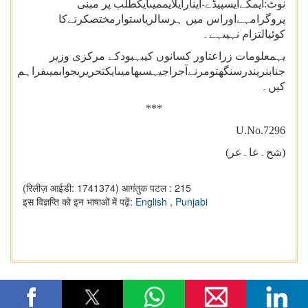
نوٹ:ایمکےایسپیڈے-اینآرایلایممیںایکطلب پر مبنی
پروگرامہےاوراس میں ہرسالریاستوارمختصکرنےکا
کوئیالتزام نہیںہے۔
یہمعلومات زراعتاور کسانوں کیبہبودکے مرکزی وزیر
جنابنریندرسنگھتومرنےآجراجیہسبھامیںایکتحریریجوابمیںفراہم
کیں۔
***
U.No.7296
(شح۔عا۔عر)
(रिलीज़ आईडी: 1741374)
आगंतुक पटल : 215
इस विज्ञप्ति को इन भाषाओं में पढ़ें:
English
,
Punjabi