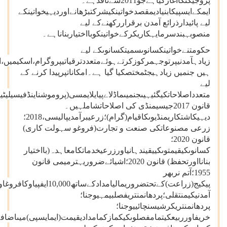
پروجیکٹکاآغازکیاہےجو2011سےنافذہے۔
ایمکےایسپیکابنیادیمقصدخواتینکیشرکتبڑھانےاوردیہیخواتینکے
لیے پائیدارذرائع آمدن برقراررکھنےکے لیے
منصوبہبندسرمایہکاریکرکےخواتینکوبااختیاربناناہے۔
حکومتنےخواتینکسانوںسمیتکسانوںکے لیے
زیادہآمدنیپرتوجہمرکوزکرتےہوئےمتعددترقیاتیپروگرام،اسکیمیں،اصل
ہیں جنمیں زیادہبجٹمختصکیا گیا ہے۔امکاناتپرپیدا کرنے کے
لیے
متعدداصلاحاتکیگئیہیںجنمیںماڈلاےپیایلایمسی(پروموشناینڈفیسیلیٹ
قانون 2017جیسیمنڈی کی اصلاحاتشاملہیں۔
دیہیکاشتکاریمنڈیوںکاقیام(گرام)؛زرعیبرآمدیپالیسی،2018؛
زرعی مصنوعاتکی صنعت و تجارت(فروغو سہولت کاری)
قانون 2020؛
کسانوںکیقیمتوںکییقیندہانیاورزرعیخدماتکامعاہدہ(بااختیار
بنانااورتحفظ) قانون 2020؛اشیائےضروریہترمیمی قانون
1955؛آتم نربھر
پیکیج(زراعت)کےتحتضروریم
آمدنیکیمنتقلی؛پردھانمنتریفصلبیمہیوجنا؛
پردھانمنتریکرشیسنچائییوجنا؛
خریفاورربیعکیتمامفصلوںکیکمازکمامدادیقیمت(ایمایسپی)میںاضافہ