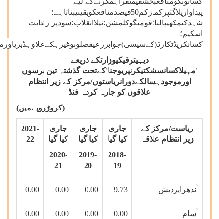
کسانوںکومنافعبخشقیمتفراہمکرنےکے لیے
پیداواریلاگتپرکمازکم50فیصدمنافعکویقینیبناتاہے؛
شہدکیمکھیپالنا؛قومیگوکلمشن؛نیلاانقلاب؛سودپر رعایت
اسکیم؛
کسانکریڈٹکارڈ(کےسیسی)جوابزرعیفصلوںوغیرہکےعلاوہڈیریاورما
دیہیترقیکیوزارتکے ذریعے
'مہیلاکسانسشکتیکرنپریوجنا'کےتحت گذشتہ تین برسوں
اورموجودہسالکےدورانریاستوں/مرکز کے زیر انتظام
علاقوں کو جارہ کردہ فنڈ
(کروڑروپےمیں)
ریاست/مرکز کے
جاری
جاری
جاری
2021-
زیر انتظام علاقہ
کیا گیا
کیا گیا
کیا گیا
22
2020-
2019-
2018-
21
20
19
آندھراپردیش
9.73
0.00
0.00
0.00
آسام
0.00
0.00
0.00
0.00