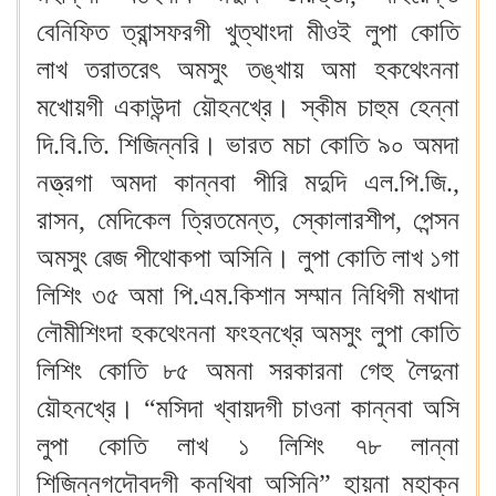
বেনিফিত ত্রান্সফরগী খুত্থাংদা মীওই লুপা কোতি
লাখ তরাতরেৎ অমসুং তঙ্খায় অমা হকথেংননা
মখোয়গী একাউন্দা য়ৌহনখ্রে। স্কীম চাহুম হেন্না
দি.বি.তি. শিজিন্নরি। ভারত মচা কোতি ৯০ অমদা
নত্ত্রগা অমদা কান্নবা পীরি মদুদি এল.পি.জি.,
রাসন, মেদিকেল ত্রিতমেন্ত, স্কোলারশীপ, পেন্সন
অমসুং ৱেজ পীথোকপা অসিনি। লুপা কোতি লাখ ১গা
লিশিং ৩৫ অমা পি.এম.কিশান সম্মান নিধিগী মখাদা
লৌমীশিংদা হকথেংননা ফংহনখ্রে অমসুং লুপা কোতি
লিশিং কোতি ৮৫ অমনা সরকারনা গেহু লৈদুনা
য়ৌহনখ্রে। “মসিদা খ্বায়দগী চাওনা কান্নবা অসি
লুপা কোতি লাখ ১ লিশিং ৭৮ লান্না
শিজিন্নগদৌবদগী কনখিবা অসিনি” হায়না মহাক্ন