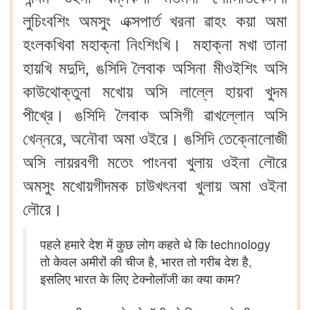
লুচিংবশিং অমসুং এক্সপার্ত খরনা ৱাহং কয়া অমা
হংলকখিবা মহাক্না নিংশিংখি। মহাক্না মখা তানা
হায়খি মদুদি, ঙসিদি লৈবাক অসিনা মীওইশিং অসি
কাউথোক্তুনা মখোয় অসি লাল্লে হায়বা খুদম
পীখ্রে। ঙসিদি লৈবাক অসিগী ৱাখল্লোন অসি
খেন্নরে, অনৌবা অমা ওইরে। ঙসিদি তেক্নোলোজী
অসি লায়রবগী মতেং পাংনবা খুলায় ওইনা লৌরে
অমসুং মখোয়গীদমক চাউখৎনবা খুলায় অমা ওইনা
লৌরে।
पहले हमारे देश में कुछ लोग कहते थे कि technology
तो केवल अमीरों की चीज है, भारत तो गरीब देश है,
इसलिए भारत के लिए टेक्नोलॉजी का क्या काम?