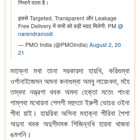
निभाने वाला है।
इससे Targeted, Transparent और Leakage
Free Delivery में सभी को बड़ी मदद मिलेगी: PM
@
narendramodi
— PMO India (@PMOIndia)
August 2, 20
21
মহাক্না মখা তানা সরকারদা হায়খি, করিগুম্বা
ওর্গানাইজেসন অমনা কনাগুম্বা অমবু লায়েংবদা, মহৈ
তম্বদা নত্ত্রগা থবক অমদা হেক্তা মতেং পাংবা
পাম্লবা মখোয়না শেলগী মহুৎতা ইরুপী ভোচর ওইনা
পীবা য়াই। হায়রিবা অসিনা মহাক্না পীরিবা পৈশা
অদুনা থবক অদুগীদমক শিজিন্নখি হায়বা থাজবা
ঙমগনি।