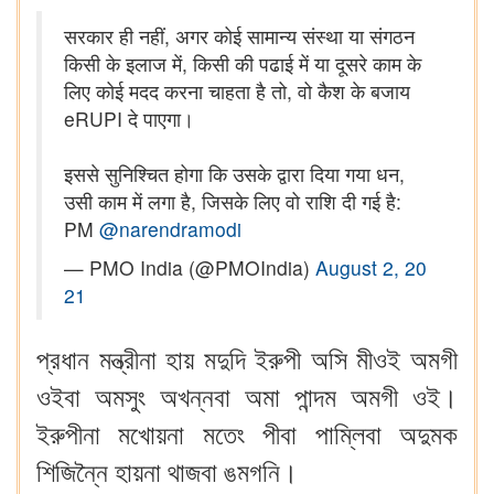
सरकार ही नहीं, अगर कोई सामान्य संस्था या संगठन
किसी के इलाज में, किसी की पढाई में या दूसरे काम के
लिए कोई मदद करना चाहता है तो, वो कैश के बजाय
eRUPI दे पाएगा।
इससे सुनिश्चित होगा कि उसके द्वारा दिया गया धन,
उसी काम में लगा है, जिसके लिए वो राशि दी गई है:
PM
@narendramodi
— PMO India (@PMOIndia)
August 2, 20
21
প্রধান মন্ত্রীনা হায় মদুদি ইরুপী অসি মীওই অমগী
ওইবা অমসুং অখন্নবা অমা পান্দম অমগী ওই।
ইরুপীনা মখোয়না মতেং পীবা পাম্লিবা অদুমক
শিজিন্নৈ হায়না থাজবা ঙমগনি।