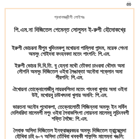
প্রধানমন্ত্রীগী লোইশঙ
পি.এম.না দিজিতেল পেমেন্ত সোলুসন ই-রুপী হৌদোকখ্রে
ইরুপী ভোচরনা মীপুম খুদিংমকপু মখোয়না পাম্লিবা পান্দম, ময়েক শেংনা
অমসুং শোইদবা ফংহনবদা মতেং পাংগনি: পি.এম.
ইরুপী ভোচর দি.বি.তি. বু হেন্না মথৌ তৌবদা চাওরবা থৌদাং অমা
লৌগনি অমসুং দিজিতেল ওইবা লৈঙাক্তা অনৌবা শক্লোন অমা
পীরগনি: পি.এম.
ঐখোয়না তোক্নোলোজীবু লায়রবশিংদা মতেং পাংনবা খুলায় অমা ওইনা
উই, মখোয়বু চাউখৎনবা খুলায় অমনি: পি.এম.
ভারতনা অনৌব পুথোকপা, তেক্নোলোতী শিজিন্নবা অমসুং ইন সর্বিস
দেলিবরিদা মালেমগী মপুং ওইবা লৈবাকশিংগা লোয়ননা মালেমবু লুচিংনবগী
শক্তি লৈজৈ: পি.এম.
লৈবাক অসিদা দিজিতেল ইনফ্রাস্ত্রকচর অমসুং দিজিতেল ত্রান্সেক্সন্দা
হৌখিবা চহি ৬-৭ অসিদা তৌখিবা থবক্কী শাফুশিং মালেম্না খঙলি: