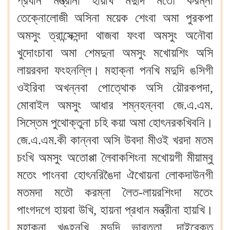
প্রধান মন্ত্রীনা হায়খি মদুদি মতৌ করম্না
তেক্নোলোজী অসিনা ময়েক শেংবা অমা পুরকপা
অমসুং ত্রান্সেক্সন্দা থাজবা ফংবা অমসুং অনৌবা
খুদোংচাবা অমা শেমদুনা অমসুং মখোয়শিং অসি
লায়রবদা ফংহনল্লি। মহাক্না পনখি মদুদি ঙসিগী
ওইরিবা অখন্নবা পোত্থোক অসি য়ৌরকপদা,
মোবাইল অমসুং আধার শম্নহন্নবা জে.এ.এম.
সিস্তেম পুথোক্তুনা চহি কয়া অমা হোৎনরকখিবনি।
জে.এ.এম.কী কান্নবা অসি উবদা মীওই খরদা মতম
চংখি অমসুং অতোপ্পা লৈবাকশিংনা মখোয়গী মীয়াম্বু
মতেং পাংনবা হোৎনরিঙৈদা ঐখোয়না লোকদাউনগী
মতমদা মতৌ করম্না লৈত-লায়রশিংদা মতেং
পাংগদগে হায়বা উখি, হায়না প্রধান মন্ত্রীনা হায়খি।
মহাক্না খঙহনখি মদুদি ভারত্তা, দাইরেক্ত