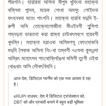
পীরগনি। হায়রিবা অসিনা মীপুম খুদিংনা মহাক্না
থম্লিবা পান্দম, ময়েক শেংবা অমসুং শোইদনা
ফংহনবদা মতেং পাংগনি। মহাক্না হায়খি মদুদি ই-
রুপী অসি তোক্নোলোজীনা মীওইবগী পুন্সিগা
শম্নদুনা ভারতনা কয়া য়াম্না চাউখৎলবগে হায়বগী
খুদম্নি। মহাক্না হরাওবা অসিমগসু ফোংদোকখি
মদুদি লৈবাক অসিনা নিং-খা তম্বগী ৭৫শুবা কুমওন্দা
অম্রিৎ মহোৎসব পাংথোক্লিঙৈদা মসিগী তুংগী ওইবা
খোঙথাং অসি লৌখৎখিবনি।
आज देश, डिजिटल गवर्नेंस को एक नया आयाम दे रहा
है।
eRUPI वाउचर, देश में डिजिटल ट्रांजेक्शन को,
DBT को और प्रभावी बनाने में बहुत बड़ी भूमिका