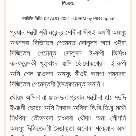
পি.এম.
प्रविष्टि तिथि: 02 AUG 2021 5:59PM by PIB Imphal
প্রধান মন্ত্রী শ্রী নরেন্দ্র মোদীনা মীওই অমগী অমসুং
অখন্নবা দিজিতেল পেমেন্ত সোলুসন অমা ওইবা
দিজিতেল পেমেন্ত সোলুসন ই-রুপী ভিদিও
কনফরেন্সকী খুত্থাংদা ঙসি হৌদোকখ্রে। ই-রুপী
অসি শেল য়াওদবা অমসুং মীওই অমগা শম্নদবা
দিজিতেল পেমেন্তগী ইন্সত্রুমেন্ত অমনি।
থৌরম অসিদা ৱা ঙাংলদুনা প্রধান মন্ত্রীনা হায় মদুদি
ই-রুপী ভোচর অসি লৈবাক অসিদা দি.বি.তি.বু মথৌ
নিংথিনা তৌহনবদা চাওরবা থৌদাং অমা লৌগনি
অমসুং দিজিতেলগী লৈঙাক্তা অনৌবা শক্লোন অমা