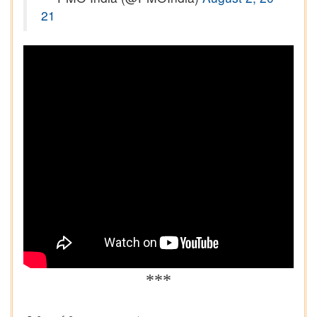
21
***