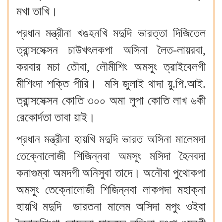
মখা তাখি।
প্রধান মন্ত্রীনা খঙহনখি মদুদি ভারত্তা দিজিতেল
ত্রান্সসেক্সন চাউখৎলকপা অসিনা লৈত-লায়রবা,
করবার মচা তৌবা, লৌমীশিং অমসুং ত্রাইবেলগী
মীশিংদা শক্তি পীরি। মসি জুলাই থাদা য়ু.পি.আই.
ত্রান্সসেক্সন কোতি ৩০০ অমা লুপা কোতি লাখ ৬কী
রেকোর্দতা তাবা য়াই।
প্রধান মন্ত্রীনা হায়খি মদুদি ভারত অসিনা মালেমদা
তেক্নোলোজী শিজিন্নবা অমসুং মসিদা হৈনবদা
কনাগুম্বা অমদগী অনিসুবা তাদে। অনৌবা পুথোকপা
অমসুং তেক্নোলোজী শিজিন্নবা লাকপদা মহাক্না
হায়খি মদুদি ভারতনা মালেম অসিদা মপুং ওইবা