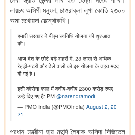
লৈবা স্ত্রীত ভেন্দর লাখ ২৩ হেন্না মতেং পীখি।
লায়চৎ অসিগী মনুংদা, চাওরাক্না লুপা কোতি ২৩০০
অমা মখোয়দা য়েন্থোকখি।
हमारी सरकार ने पीएम स्वनिधि योजना की शुरुआत
की।
आज देश के छोटे-बड़े शहरों में, 23 लाख से अधिक
रेहड़ी-पटरी और ठेले वालों को इस योजना के तहत मदद
दी गई है।
इसी कोरोना काल में करीब-करीब 2300 करोड़ रुपए
उन्हें दिए गए हैं: PM
@narendramodi
— PMO India (@PMOIndia)
August 2, 20
21
প্রধান মন্ত্রীনা হায় মদুদি লৈবাক অসিদা দিজিতেল