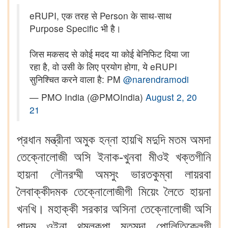
eRUPI, एक तरह से Person के साथ-साथ
Purpose Specific भी है।
जिस मकसद से कोई मदद या कोई बेनिफिट दिया जा
रहा है, वो उसी के लिए प्रयोग होगा, ये eRUPI
सुनिश्चित करने वाला है: PM
@narendramodi
— PMO India (@PMOIndia)
August 2, 20
21
প্রধান মন্ত্রীনা অমুক হন্না হায়খি মদুদি মতম অমদা
তেক্নোলোজী অসি ইনাক-খুনবা মীওই খক্তগীনি
হায়না লৌনরম্মী অমসুং ভারতকুম্বা লায়রবা
লৈবাক্কীদমক তেক্নোলোজীগী মিয়েং লৈতে হায়না
খনখি। মহাক্কী সরকার অসিনা তেক্নোলোজী অসি
পান্দম ওইনা থম্লকপা মতমদা পোলিতিকেলগী