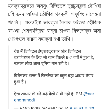
ইনফ্রাস্ত্রকচর অমসুং দিজিতেল ত্রান্সেক্সন্দা হৌখিবা
চহি ৬-৭ অসিদা তৌখিবা থবক্কী শাফুশিং মালেম্না
খঙলি। মরুওইনা ভারত্তা লৈবাক অতৈদা হৌজিক
ফাওবা শেমগৎত্রিবা য়াম্না চাওবা ফিনতেক্ত অমা
শেমগৎলে হায়না মহাক্না মখা তাখি।
देश में डिजिटल इंफ्रास्ट्रक्चर और डिजिटल
ट्रांजेक्शन के लिए जो काम पिछले 6-7 वर्षों में हुआ है,
उसका लोहा आज दुनिया मान रही है।
विशेषकर भारत में फिनटेक का बहुत बड़ा आधार तैयार
हुआ है।
ऐसा आधार तो बड़े-बड़े देशों में भी नहीं है: PM
@nar
endramodi
— PMO India (@PMOIndia)
August 2, 20