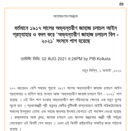
জাহাজচলাচলমন্ত্রক
বর্তমানে ১৯১৭ সালের অভ্যন্তরীণ জাহাজ চলাচল আইন
প্রত্যাহার ও বদল করে ‘অভ্যন্তরীণ জাহাজ চলাচল বিল -
২০২১’ সংসদে পাশ হয়েছে
प्रविष्टि तिथि: 02 AUG 2021 6:28PM by PIB Kolkata
নতুন দিল্লি, ২ অগাস্ট ,২০২১
১০০ বছরেরও বেশি সময়ের পুরনো ১৯১৭ সালের অভ্যন্তরীণ জাহাজ চলাচল আইন
প্রত্যাহার ও বাতিল করে সংসদে আজ ‘অভ্যন্তরীণ জাহাজ চলাচল বিল - ২০২১’ পাশ
হয়েছে । এই বিল পাশ হওয়ায় অভ্যন্তরীণ জল পরিবহনের ক্ষেত্রে এক নতুন যুগের
সূচনা হবে । প্রধানমন্ত্রী শ্রী নরেন্দ্র মোদীর দৃ্ষ্টিভঙ্গী বাস্তবায়নে আইনী পরিকাঠামোকে
সকলের উপযুক্ত তোলা এবং সহজে ব্যবসায় উৎসাহ যোগাতে এই পদক্ষেপ নেওয়া হয়েছে
। রাজ্যসভায় আজ বন্দর, জাহাজ চলাচল এবং জলপথ মন্ত্রকের মন্ত্রী শ্রী সর্বানন্দ
সোনোয়াল এই বিলটি পেশ করেন । এখন এই বিলটি রাষ্ট্রপতির সম্মতির জন্য পাঠানো
হয়েছে ।