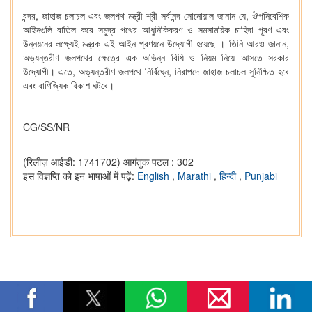
বন্দর, জাহাজ চলাচল এবং জলপথ মন্ত্রী শ্রী সর্বানন্দ সোনোয়াল জানান যে, ঔপনিবেশিক
আইনগুলি বাতিল করে সমুদ্র পথের আধুনিকিকরণ ও সমসাময়িক চাহিদা পূরণ এবং
উন্নয়নের লক্ষ্যেই মন্ত্রক এই আইন প্রণয়নে উদ্যোগী হয়েছে । তিনি আরও জানান,
অভ্যন্তরীণ জলপথের ক্ষেত্রে এক অভিন্ন বিধি ও নিয়ম নিয়ে আসতে সরকার
উদ্যোগী। এতে, অভ্যন্তরীণ জলপথে নির্বিঘ্নে, নিরাপদে জাহাজ চলাচল সুনিশ্চিত হবে
এবং বাণিজ্যিক বিকাশ ঘটবে।
CG/SS/NR
(रिलीज़ आईडी: 1741702)
आगंतुक पटल : 302
इस विज्ञप्ति को इन भाषाओं में पढ़ें:
English
,
Marathi
,
हिन्दी
,
Punjabi