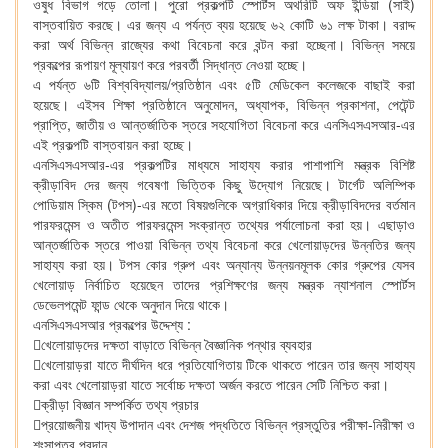
ওষুধ বিভাগ গড়ে তোলা। পুরো প্রকল্পটি স্পোর্টস অথরিটি অফ ইন্ডিয়া (সাই)
বাস্তবায়িত করছে। এর জন্য এ পর্যন্ত ব্যয় হয়েছে ৬২ কোটি ৬১ লক্ষ টাকা। বরাদ্দ
করা অর্থ বিভিন্ন রাজ্যের কথা বিবেচনা করে বন্টন করা হচ্ছেনা। বিভিন্ন সময়ে
প্রকল্পের রূপায়ণ মূল্যায়ণ করে পরবর্তী সিদ্ধান্ত নেওয়া হচ্ছে।
এ পর্যন্ত ৬টি বিশ্ববিদ্যালয়/প্রতিষ্ঠান এবং ৫টি মেডিকেল কলেজকে বাছাই করা
হয়েছে। এইসব শিক্ষা প্রতিষ্ঠানে অনুমোদন, অধ্যাপক, বিভিন্ন প্রকাশনা, পেটেন্ট
প্রাপ্তি, জাতীয় ও আন্তর্জাতিক স্তরে সহযোগিতা বিবেচনা করে এনসিএসএসআর-এর
এই প্রকল্পটি বাস্তবায়ন করা হচ্ছে।
এনসিএসএসআর-এর প্রকল্পটির মাধ্যমে সাহায্য করার পাশাপাশি মন্ত্রক বিশিষ্ট
ক্রীড়াবিদ দের জন্য গবেষণা ভিত্তিক কিছু উদ্যোগ নিয়েছে। টার্গেট অলিম্পিক
পোডিয়াম স্কিম (টপস)-এর মতো বিষয়গুলিকে অগ্রাধিকার দিয়ে ক্রীড়াবিদদের বর্তমান
পারফরমেন্স ও অতীত পারফরমেন্স সংক্রান্ত তথ্যের পর্যালোচনা করা হয়। এছাড়াও
আন্তর্জাতিক স্তরে পাওয়া বিভিন্ন তথ্য বিবেচনা করে খেলোয়াড়দের উন্নতির জন্য
সাহায্য করা হয়। টপস কোর গ্রুপ এবং অন্যান্য উন্নয়নমূলক কোর গ্রুপের যেসব
খেলোয়াড় নির্বাচিত হয়েছেন তাদের প্রশিক্ষণের জন্য মন্ত্রক ন্যাশনাল স্পোর্টস
ডেভেলপমেন্ট ফান্ড থেকে অনুদান দিয়ে থাকে।
এনসিএসএসআর প্রকল্পের উদ্দেশ্য :
খেলোয়াড়দের দক্ষতা বাড়াতে বিভিন্ন বৈজ্ঞানিক পন্থার ব্যবহার
খেলোয়াড়রা যাতে দীর্ঘদিন ধরে প্রতিযোগিতায় টিকে থাকতে পারেন তার জন্য সাহায্য
করা এবং খেলোয়াড়রা যাতে সর্বোচ্চ দক্ষতা অর্জন করতে পারেন সেটি নিশ্চিত করা।
ক্রীড়া বিজ্ঞান সম্পর্কিত তথ্য প্রচার
প্রয়োজনীয় খাদ্য উপাদান এবং দেশজ পদ্ধতিতে বিভিন্ন প্রস্তুতির পরীক্ষা-নিরীক্ষা ও
শংসাপত্র প্রদান