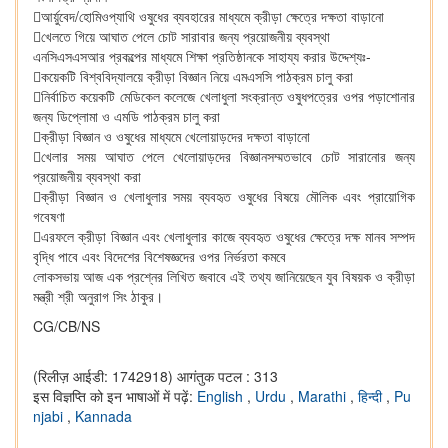
আর্য়ুবেদ/হোমিওপ্যাথি ওষুধের ব্যবহারের মাধ্যমে ক্রীড়া ক্ষেত্রে দক্ষতা বাড়ানো
খেলতে গিয়ে আঘাত পেলে চোট সারাবার জন্য প্রয়োজনীয় ব্যবস্থা
এনসিএসএসআর প্রকল্পের মাধ্যমে শিক্ষা প্রতিষ্ঠানকে সাহায্য করার উদ্দেশ্যঃ-
কয়েকটি বিশ্ববিদ্যালয়ে ক্রীড়া বিজ্ঞান নিয়ে এমএসসি পাঠক্রম চালু করা
নির্বাচিত কয়েকটি মেডিকেল কলেজে খেলাধুলা সংক্রান্ত ওষুধপত্রের ওপর পড়াশোনার
জন্য ডিপ্লোমা ও এমডি পাঠক্রম চালু করা
ক্রীড়া বিজ্ঞান ও ওষুধের মাধ্যমে খেলোয়াড়দের দক্ষতা বাড়ানো
খেলার সময় আঘাত পেলে খেলোয়াড়দের বিজ্ঞানসম্মতভাবে চোট সারানোর জন্য
প্রয়োজনীয় ব্যবস্থা করা
ক্রীড়া বিজ্ঞান ও খেলাধুলার সময় ব্যবহৃত ওষুধের বিষয়ে মৌলিক এবং প্রায়োগিক
গবেষণা
এরফলে ক্রীড়া বিজ্ঞান এবং খেলাধুলার কাজে ব্যবহৃত ওষুধের ক্ষেত্রে দক্ষ মানব সম্পদ
বৃদ্ধি পাবে এবং বিদেশের বিশেষজ্ঞদের ওপর নির্ভরতা কমবে
লোকসভায় আজ এক প্রশ্নের লিখিত জবাবে এই তথ্য জানিয়েছেন যুব বিষয়ক ও ক্রীড়া
মন্ত্রী শ্রী অনুরাগ সিং ঠাকুর।
CG/CB/NS
(रिलीज़ आईडी: 1742918)
आगंतुक पटल : 313
इस विज्ञप्ति को इन भाषाओं में पढ़ें:
English
,
Urdu
,
Marathi
,
हिन्दी
,
Pu
njabi
,
Kannada