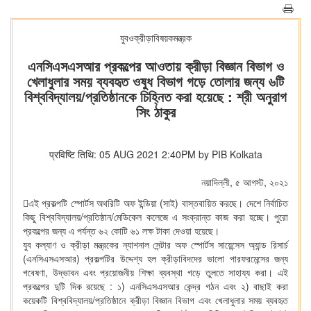
যুবওক্রীড়াবিষয়কমন্ত্রক
এনসিএসএসআর প্রকল্পের আওতায় ক্রীড়া বিজ্ঞান বিভাগ ও
খেলাধুলার সময় ব্যবহৃত ওষুধ বিভাগ গড়ে তোলার জন্য ৬টি
বিশ্ববিদ্যালয়/প্রতিষ্ঠানকে চিহ্নিত করা হয়েছে : শ্রী অনুরাগ
সিং ঠাকুর
प्रविष्टि तिथि: 05 AUG 2021 2:40PM by PIB Kolkata
নয়াদিল্লী, ৫ আগস্ট, ২০২১
এই প্রকল্পটি স্পোর্টস অথরিটি অফ ইন্ডিয়া (সাই) বাস্তবায়িত করছে। দেশে নির্বাচিত
কিছু বিশ্ববিদ্যালয়/প্রতিষ্ঠান/মেডিকেল কলেজে এ সংক্রান্ত কাজ করা হচ্ছে। পুরো
প্রকল্পের জন্য এ পর্যন্ত ৬২ কোটি ৬১ লক্ষ টাকা দেওয়া হয়েছে।
যুব কল্যাণ ও ক্রীড়া মন্ত্রকের ন্যাশনাল সেন্টার অফ স্পোর্টস সায়েন্সেস অ্যান্ড রিসার্চ
(এনসিএসএসআর) প্রকল্পটির উদ্দেশ্য হল ক্রীড়াবিদদের ভালো পারফরমেন্সের জন্য
গবেষণা, উদ্ভাবন এবং প্রয়োজনীয় শিক্ষা ব্যবস্থা গড়ে তুলতে সাহায্য করা। এই
প্রকল্পের দুটি দিক রয়েছে : ১) এনসিএসএসআর কেন্দ্র গঠন এবং ২) বাছাই করা
কয়েকটি বিশ্ববিদ্যালয়/প্রতিষ্ঠানে ক্রীড়া বিজ্ঞান বিভাগ এবং খেলাধুলার সময় ব্যবহৃত