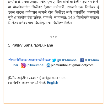
घरपोच देण्याच्या उपक्रमाचेही एस एम वैद्य यांनी या वेळी उद्घाटन केले.
या योजनेअंतर्गत सिलेंडर देणारा कर्मचारी, सध्याचे एक सिलेंडर हे
डबल बॉटल कनेक्शन म्हणजे दोन सिलेंडर मध्ये परावर्तित करण्याची
सुविधा घरपोच देऊ शकेल. यामध्ये सामान्यतः 14.2 किलोग्रॅम एवढ्या
सिलेंडर बरोबर पाच किलोग्रामचा सिलेंडर मिळेल.
* * *
S.Patil/V.Sahajrao/D.Rane
सोशल मिडियावर आम्हाला फॉलो करा:
@PIBMumbai
/
PIBMum
bai
/pibmumbai
pibmumbai[at]gmail[dot]com
(रिलीज़ आईडी: 1744071)
आगंतुक पटल : 330
इस विज्ञप्ति को इन भाषाओं में पढ़ें:
English