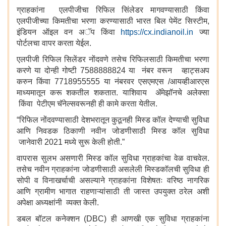
ग्राहकांना एलपीजीचा रिफिल सिंलेडर मागवण्यासाठी किंवा
एलपीजीच्या किमतीचा भरणा करण्यासाठी भारत बिल पेमेंट सिस्टीम,
इंडियन ऑइल वन अॅप किंवा
https://cx.indianoil.in
ज्या
पोर्टलचा वापर करता येईल.
एलपीजी रिफिल सिलेंडर नोंदवणे तसेच रिफिलसाठी किमतीचा भरणा
करणे या दोन्ही गोष्टी 7588888824 या नंबर वरून व्हाट्सअप
करुन किंवा 7718955555 या नंबरवर एसएमएस /आयव्हीआरएस
माध्यमातून करू शकतील शकतात. याशिवाय ॲमेझॉनचे अलेक्सा
किंवा पेटीएम चॅनेल्सवरूनही ही कामे करता येतील.
“रिफिल नोंदवण्यासाठी देशभरातून कुठूनही मिस्ड कॉल देण्याची सुविधा
आणि निवडक ठिकाणी नवीन जोडणीसाठी मिस्ड कॉल सुविधा
जानेवारी 2021 मध्ये सुरू केली होती.”
वापरास सुलभ असणारी मिस्ड कॉल सुविधा ग्राहकांचा वेळ वाचवेल.
तसेच नवीन ग्राहकांना जोडणीसाठी असलेली मिस्डकॉलची सुविधा ही
सोपी व विनाखर्चाची असल्याने ग्राहकांना विशेषतः वरिष्ठ नागरिक
आणि ग्रामीण भागात राहणाऱ्यांसाठी ती जास्त उपयुक्त ठरेल अशी
अपेक्षा अध्यक्षांनी व्यक्त केली.
डबल बॉटल कनेक्शन (DBC) ही आणखी एक सुविधा ग्राहकांना