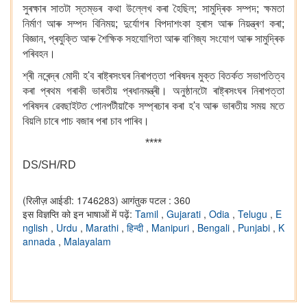
সুৰক্ষাৰ সাতটা স্তম্ভৰ কথা উল্লেখ কৰা হৈছিল; সামুদ্ৰিক সম্পদ; ক্ষমতা
নিৰ্মাণ আৰু সম্পদ বিনিময়; দুৰ্যোগৰ বিপদাশংকা হ্ৰাস আৰু নিয়ন্ত্ৰণ কৰা;
বিজ্ঞান, প্ৰযুক্তি আৰু শৈক্ষিক সহযোগিতা আৰু বাণিজ্য সংযোগ আৰু সামুদ্ৰিক
পৰিবহন।
শ্ৰী নৰেন্দ্ৰ মোদী হ'ব ৰাষ্ট্ৰসংঘৰ নিৰাপত্তা পৰিষদৰ মুক্ত বিতৰ্কত সভাপতিত্ব
কৰা প্ৰথম গৰাকী ভাৰতীয় প্ৰধানমন্ত্ৰী। অনুষ্ঠানটো ৰাষ্ট্ৰসংঘৰ নিৰাপত্তা
পৰিষদৰ ৱেবছাইটত পোনপটীয়াকৈ সম্প্ৰচাৰ কৰা হ'ব আৰু ভাৰতীয় সময় মতে
বিয়লি চাৰে পাচ বজাৰ পৰা চাব পাৰিব।
****
DS/SH/RD
(रिलीज़ आईडी: 1746283)
आगंतुक पटल : 360
इस विज्ञप्ति को इन भाषाओं में पढ़ें:
Tamil
,
Gujarati
,
Odia
,
Telugu
,
E
nglish
,
Urdu
,
Marathi
,
हिन्दी
,
Manipuri
,
Bengali
,
Punjabi
,
K
annada
,
Malayalam