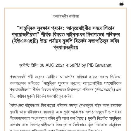
প্ৰধানমন্ত্ৰীৰ কাৰ্যালয়
"সামুদ্ৰিক সুৰক্ষাৰ প্ৰচাৰ: আন্তঃৰাষ্ট্ৰীয় সহযোগিতাৰ
প্ৰয়োজনীয়তা" শীৰ্ষক বিষয়ত ৰাষ্ট্ৰসংঘৰ নিৰাপত্তা পৰিষদৰ
(ইউএনএছচি) উচ্চ পৰ্যায়ৰ মুকলি বিতৰ্কৰ সভাপতিত্ব কৰিব
প্ৰধানমন্ত্ৰীয়ে
प्रविष्टि तिथि: 08 AUG 2021 4:58PM by PIB Guwahati
প্ৰধানমন্ত্ৰী শ্ৰী নৰেন্দ্ৰ মোদীয়ে ৯ আগষ্টৰ সন্ধিয়া ৫.৩০ বজাত ভিডিঅ'
কনফাৰেন্সৰ জৰিয়তে "সামুদ্ৰিক সুৰক্ষাৰ প্ৰচাৰ: আন্তঃৰাষ্ট্ৰীয় সহযোগিতাৰ
প্ৰয়োজনীয়তা" শীৰ্ষক বিষয়ত ৰাষ্ট্ৰসংঘৰ নিৰাপত্তা পৰিষদৰ (ইউএনএছচি) এক
উচ্চ পৰ্যায়ৰ মুকলি বিতৰ্কৰ সভাপতিত্ব কৰিব।
বৈঠকখনত ৰাষ্ট্ৰসংঘৰ নিৰাপত্তা পৰিষদৰ সদস্য দেশসমূহৰ ৰাষ্ট্ৰ আৰু চৰকাৰৰ
মুৰব্বী আৰু ৰাষ্ট্ৰসংঘৰ ব্যৱস্থা আৰু মুখ্য আঞ্চলিক সংগঠনসমূহৰ উচ্চ পৰ্যায়ৰ
বিশেষজ্ঞসকলে অংশগ্ৰহণ কৰিব বুলি আশা কৰা হৈছে। মুকলি বিতৰ্কত সামুদ্ৰিক
অপৰাধ আৰু নিৰাপত্তাহীনতাৰ বিৰুদ্ধে কাৰ্যকৰীভাৱে যুঁজ দিয়াআৰু সামুদ্ৰিক