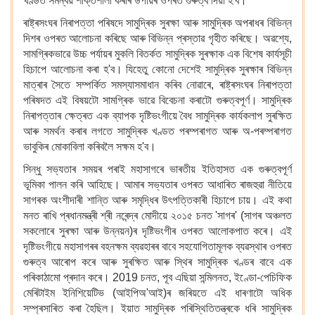
খণ্ডত সমন্বয় শক্তিশালী কৰাৰ উপায়ৰ ওপৰত গুৰুত্ব দিয়া হ'ব।
ৰাষ্ট্ৰসংঘৰ নিৰাপত্তা পৰিষদে সামুদ্ৰিক সুৰক্ষা আৰু সামুদ্ৰিক অপৰাধৰ বিভিন্ন
দিশৰ ওপৰত আলোচনা কৰিছে আৰু বিভিন্ন প্ৰস্তাৱ গৃহীত কৰিছে। অৱশ্যে,
সামগ্ৰিকভাৱে উচ্চ পৰ্যায়ৰ মুকলি বিতৰ্কত সামুদ্ৰিক সুৰক্ষাক এক বিশেষ কাৰ্যসূচী
হিচাপে আলোচনা কৰা হ'ব। যিহেতু কোনো দেশেই সামুদ্ৰিক সুৰক্ষাৰ বিভিন্ন
মাত্ৰাৰ সৈতে সম্পৰ্কিত সমস্যাসমাধান কৰিব নোৱাৰে, ৰাষ্ট্ৰসংঘৰ নিৰাপত্তা
পৰিষদত এই বিষয়টো সামগ্ৰিক ভাৱে বিবেচনা কৰাটো গুৰুত্বপূৰ্ণ। সামুদ্ৰিক
নিৰাপত্তাৰ ক্ষেত্ৰত এক ব্যাপক দৃষ্টিভংগীয়ে বৈধ সামুদ্ৰিক কাৰ্যকলাপ সুৰক্ষিত
আৰু সমৰ্থন কৰাৰ লগতে সামুদ্ৰিক খণ্ডত পৰম্পৰাগত আৰু অ-পৰম্পৰাগত
ভাবুকিৰ মোকাবিলা কৰিবলৈ সক্ষম হ'ব।
সিন্ধু সভ্যতাৰ সময়ৰ পৰাই মহাসাগৰে ভাৰতীয় ইতিহাসত এক গুৰুত্বপূৰ্ণ
ভূমিকা পালন কৰি আহিছে। আমাৰ সভ্যতাৰ ওপৰত আধাৰিত ৰাজহুৱা নীতিয়ে
সাগৰক অংশীদাৰী শান্তি আৰু সমৃদ্ধিৰ উৎপত্তিকাৰী হিচাপে চায়। এই কথা
মনত ৰাখি প্ৰধানমন্ত্ৰী শ্ৰী নৰেন্দ্ৰ মোদীয়ে ২০১৫ চনত 'সাগৰ' (সাগৰ অঞ্চলত
সকলোৰে সুৰক্ষা আৰু উন্নয়ন)ৰ দৃষ্টিভংগীৰ ওপৰত আলোকপাত কৰে। এই
দৃষ্টিভংগীয়ে মহাসাগৰৰ বহনক্ষম ব্যৱহাৰৰ বাবে সহযোগিতামূলক ব্যৱস্থাৰ ওপৰত
গুৰুত্ব আৰোপ কৰে আৰু সুৰক্ষিত আৰু স্থিৰ সামুদ্ৰিক খণ্ডৰ বাবে এক
পৰিকাঠামো প্ৰদান কৰে। 2019 চনত, পূব এছিয়া সন্মিলনত, ইণ্ডো-পেচিফিক
মেৰিটাইম ইনিশিয়েটিভ (আইপিঅ'আই)ৰ জৰিয়তে এই ধাৰণাটো অধিক
সম্প্ৰসাৰিত কৰা হৈছিল। ইয়াত সামুদ্ৰিক পৰিস্থিতিতন্ত্ৰকে ধৰি সামুদ্ৰিক