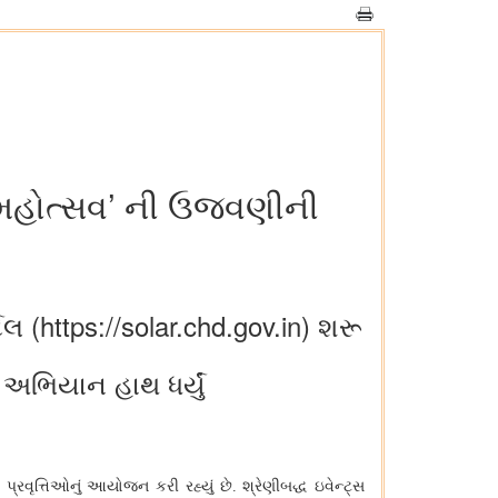
 મહોત્સવ’ ની ઉજવણીની
ટલ (https://solar.chd.gov.in) શરૂ
 અભિયાન હાથ ધર્યું
પ્રવૃત્તિઓનું આયોજન કરી રહ્યું છે. શ્રેણીબદ્ધ ઇવેન્ટ્સ