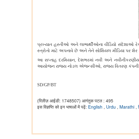
પ્રખ્યાત હસ્તીઓ અને લાભાર્થીઓના વીડિયો સંદેશાઓ રે
સ્ત્રોતો માટે અપનાવે છે અને તેને સોશિયલ મીડિયા પર શેર ક
આ સપ્તાહ દરમિયાન
,
દેશભરમાં નવી અને નવીનીકરણીય ઉ
આયોજન રાજ્ય નોડલ એજન્સીઓ
,
રાજ્ય વિતરણ કંપનીઓ
SD/GP/BT
(रिलीज़ आईडी: 1748507)
आगंतुक पटल : 495
इस विज्ञप्ति को इन भाषाओं में पढ़ें:
English
,
Urdu
,
Marathi
,