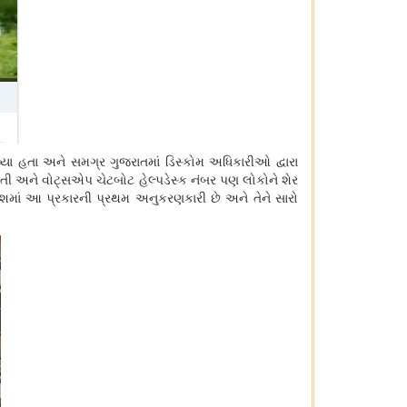
્યા હતા અને સમગ્ર ગુજરાતમાં ડિસ્કોમ અધિકારીઓ દ્વારા
હતી અને વોટ્સએપ ચેટબોટ હેલ્પડેસ્ક નંબર પણ લોકોને શેર
દેશમાં આ પ્રકારની પ્રથમ અનુકરણકારી છે અને તેને સારો