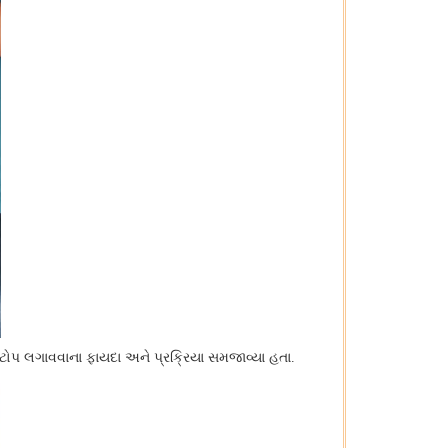
ૂફટોપ લગાવવાના ફાયદા અને પ્રક્રિયા સમજાવ્યા હતા.