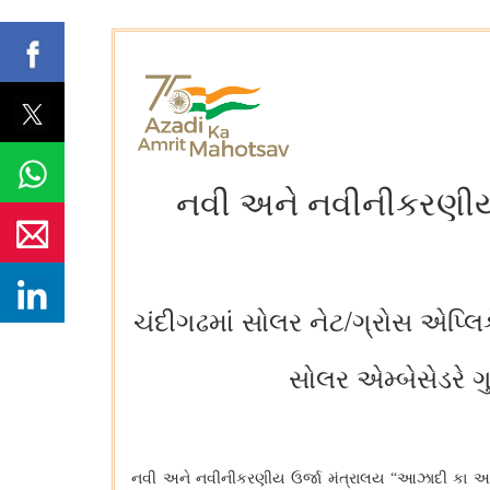
નવી અને નવીનીકરણીય 
ચંદીગઢમાં સોલર નેટ/ગ્રોસ એપ્લિકે
સોલર એમ્બેસેડરે ગ
નવી અને નવીનીકરણીય ઉર્જા મંત્રાલય “આઝાદી કા અ