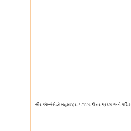
સૌર એમ્બેસેડરે મહારાષ્ટ્ર
,
પંજાબ
,
ઉત્તર પ્રદેશ અને પશ્ચ