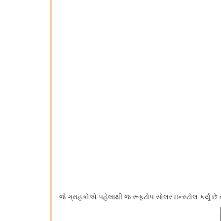
જે ગ્રાહકોએ પહેલાથી જ રૂફટોપ સોલર ઇન્સ્ટોલ કર્યું છે 