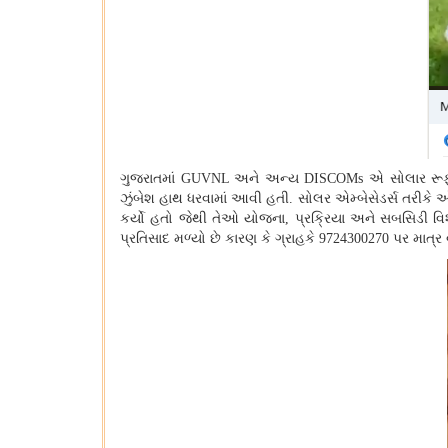
ગુજરાતમાં
GUVNL
અને અન્ય
DISCOMs એ સોલાર રૂફટોપ
ઝુંબેશ હાથ ધરવામાં આવી હતી. સોલર એમ્બેસેડર્સ તરીકે 
કર્યો હતો જેથી તેઓ યોજના
,
પ્રક્રિયા અને સબસિડી વિ
પ્રતિસાદ મળ્યો છે કારણ કે ગ્રાહકે 9724300270 પર માત્ર