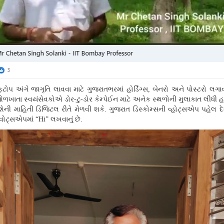
 અંગે જાગૃતિ લાવવા માટે ગુજરાતભરમાં હોર્ડિંગ્સ
,
બેનરો અને પોસ્ટરો લગાવ
ઓળખાતા સ્વયંસેવકોએ ડોર-ટુ-ડોર કેમ્પેઈન માટે અનેક સ્થળોની મુલાકાત લીધી 
શેની માહિતી ડિજિટલ રીતે મેળવી શકે. ગુજરાત ડિસ્કોમ્સની વ્હોટ્સએપ પહેલ 
 વોટ્સએપમાં “
Hi” લખવાનું છે.