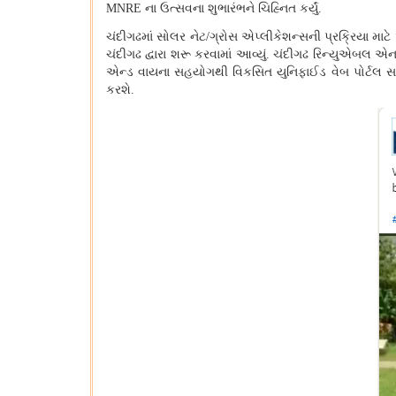
MNRE
ના ઉત્સવના શુભારંભને ચિહ્નિત કર્યું.
ચંદીગઢમાં
સોલર નેટ/ગ્રોસ એપ્લીકેશન્સની પ્રક્રિયા માટે 
ચંદીગઢ દ્વારા શરૂ કરવામાં આવ્યું. ચંદીગઢ રિન્યુએબ
એન્ડ વાયના સહયોગથી વિકસિત યુનિફાઈડ વેબ પોર્ટલ સમય મ
કરશે.