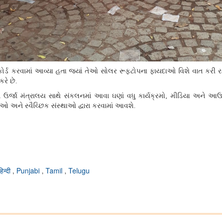
કોર્ડ કરવામાં આવ્યા હતા જ્યાં તેઓ સોલર રૂફટોપના ફાયદાઓ વિશે વાત કરી ર
રે છે.
ર્જા મંત્રાલય સાથે સંકલનમાં આવા ઘણાં વધુ કાર્યક્રમો
,
મીડિયા અને આઉટ
 અને સ્વૈચ્છિક સંસ્થાઓ દ્વારા કરવામાં આવશે.
हिन्दी
,
Punjabi
,
Tamil
,
Telugu