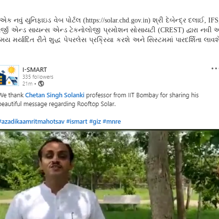
એક નવું યુનિફાઇડ વેબ પોર્ટલ (
https://solar.chd.gov.in)
શ્રી દેબેન્દ્ર દલાઈ
, IF
લ એનર્જી એન્ડ સાયન્સ એન્ડ ટેકનોલોજી પ્રમોશન સોસાયટી (CREST)
દ્વારા નવી
ર્યાદિત રીતે શુદ્ધ પેપરલેસ પ્રક્રિયા કરશે અને સિસ્ટમમાં પારદર્શિતા લાવશ