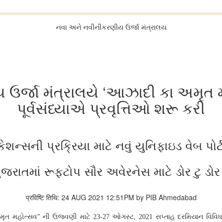
નવા અને નવીનીકરણીય ઉર્જા મંત્રાલય
ઉર્જા મંત્રાલયે ‘આઝાદી કા અમૃત
પૂર્વસંધ્યાએ પ્રવૃત્તિઓ શરૂ કરી
શન્સની પ્રક્રિયા માટે નવું યુનિફાઇડ વેબ પોર્
ુજરાતમાં રૂફટોપ સૌર અવેરનેસ માટે ડોર ટુ ડોર
प्रविष्टि तिथि: 24 AUG 2021 12:51PM by PIB Ahmedabad
મૃત મહોત્સવ” ની ઉજવણી માટે
23-27
ઓગસ્ટ,
2021
સપ્તાહ દરમિયાન વિવિધ 