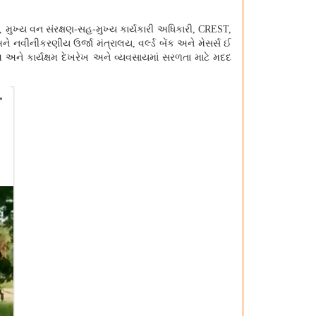
S,
મુખ્ય વન સંરક્ષણ-સહ-મુખ્ય કાર્યકારી અધિકારી
, CREST,
 અને નવીનીકરણીય ઉર્જા મંત્રાલય
,
વર્લ્ડ બેંક અને મેસર્સ ઈ
ે અને કાર્યક્ષમ દેખરેખ અને વ્યવસાયમાં સરળતા માટે મદદ