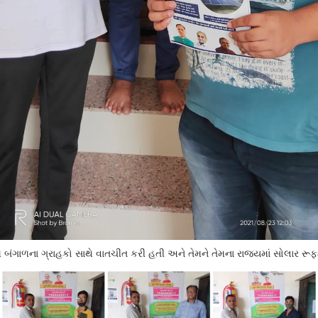
િમ બંગાળના ગ્રાહકો સાથે વાતચીત કરી હતી અને તેમને તેમના રાજ્યમાં સોલાર ર