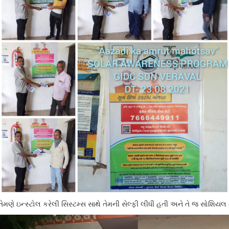
તેમણે ઇન્સ્ટોલ કરેલી સિસ્ટમ્સ સાથે તેમની સેલ્ફી લીધી હતી અને તે જ સોશિયલ