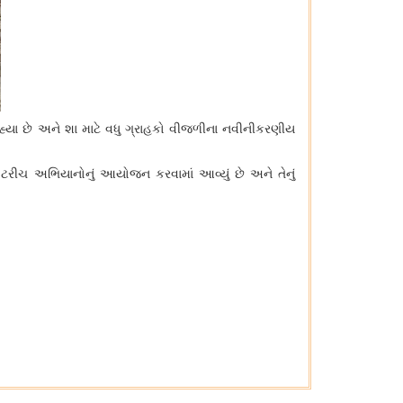
હ્યા છે અને શા માટે વધુ ગ્રાહકો વીજળીના નવીનીકરણીય
રીચ અભિયાનોનું આયોજન કરવામાં આવ્યું છે અને તેનું