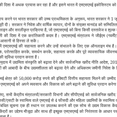
 की दिशा में अथक प्रयास कर रहा है और इसने भारत में एमएसएमई इकोसिस्टम को 
रिय करने पर भारत सरकार की उच्च प्राथमिकता के अनुरूप, भारत सरकार ने 1 ज
ूरी दी। सरकार ने निवेश और वार्षिक व्यापार, दोनों के संयुक्त मानदंड को सम्
 और सरलीकृत प्रक्रिया है, जो एमएसएमई को बिना किसी दस्तावेज व शुल्क के प
नी की दिशा में एक क्रांतिकारी कदम है। एमएसएमई मंत्रालय ने जीईएम (गवर्में
आसानी से हिस्सा ले सकें।
य में एमएसएमई की सहायता करने और उन्हें संभालने के लिए एक ऑनलाइन मंच ह
े, प्रोत्साहित करके, समर्थन करके, सहायता करके और पूरे व्यावसायिक जीवनचक
ी सुविधा प्रदान करता है।
दाय में उद्यमिता संस्कृति को बढ़ावा देने और सार्वजनिक खरीद नीति आदेश, 201
ी की आबादी के बीच उद्यमशीलता को बढ़ावा देने और अधिकतम जमीनी निवेश के लिए 
 क्षेत्र को 50,000 करोड़ रुपये की इक्विटी वित्तीय सहायता मिलने की उम्मीद 
मएसएमई को अपने व्यवसाय और विकास को आगे बढ़ाने की सुविधा प्रदान करेगा और
, सभी केंद्रीय मंत्रालयों/सरकारी विभागों और सीपीएसई को सार्वजनिक खरीद 
एसटी के स्वामित्व वाले एमएसई से 4 फीसदी और महिला उद्यमियों के स्वामित्व 
बंधित सूचना एक ही स्थान पर उपलब्ध कराने की एक सोच से उद्यम विकास कें
 केंद्रों का उद्देश्य मौजूदा और साथ ही इच्छुक एमएसएमई को निरंतरता के आधार पर 
नाना है।