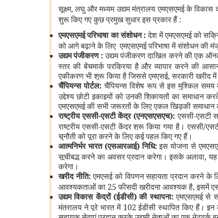
सूक्ष्म, लघु और मध्यम उद्यम मंत्रालय एमएसएमई के विकास
शुरू किए गए कुछ प्रमुख सुधार इस प्रकार हैं :
एमएसएमई परिभाषा का संशोधन
:
देश में एमएसएमई को सक्
को आगे बढ़ाने के लिए एमएसएमई परिभाषा में संशोधन की मंज
उद्यम पंजीकरण
:
उद्यम पंजीकरण दाखिल करने की एक ऑनलाइन
स्तर की बेंचमार्क प्रक्रिया है और व्यापार करने की आसा
एकीकरण भी शुरू किया है जिससे एमएसई, सरकारी खरीद में 
चैंपियन्स पोर्टल
:
चैंपियन्स विशेष रूप से इस मुश्किल सम
उद्देश्य छोटी इकाइयों को उनकी शिकायतों का समाधान करक
एमएसएमई की सभी जरूरतों के लिए एकल खिड़की समाधान क
राष्ट्रीय एससी-एसटी केंद्र
(
एनएसएसएच
):
एससी-एसटी समु
राष्ट्रीय एससी-एसटी केंद्र शुरू किया गया है। एससी/एसट
चुनौती को पूरा करने के लिए कई पहल किए गए हैं।
आत्मनिर्भर भारत (एसआरआई
)
निधि
:
इस योजना से एमएसएमई
सूचीबद्ध करने का अवसर प्रदान करेगा। इसके अलावा, यह ए
करेगा।
खरीद नीति
:
एमएसई को विपणन सहायता प्रदान करने के लिए
आवश्यकताओं का 25 फीसदी खरीदना आवश्यक है, इसमें एससी/
उद्यम विकास केंद्रों (ईडीसी) की स्थापना:
एमएसएमई से सं
मंत्रालय ने पूरे भारत में 102 ईडीसी स्थापित किए हैं। इन
सहायक सेवाएं प्रदान करके उद्यमी नेताओं का एक नेटवर्क ब