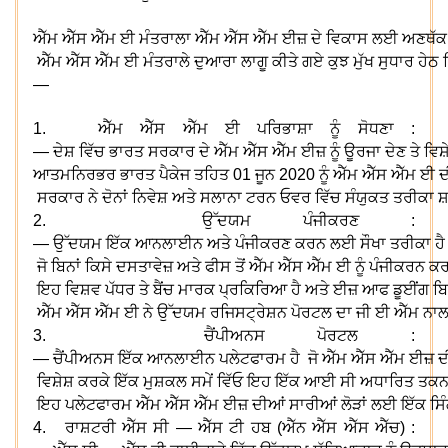
ਐੱਮ
ਐੱਸ
ਐੱਮ
ਈ
ਮੰਤਰਾਲਾ
ਐੱਮ
ਐੱਸ
ਐੱਮ
ਈਜ਼
ਦੇ
ਵਿਕਾਸ
ਲਈ
ਅਣਥੱਕ
ਐੱਮ
ਐੱਸ
ਐੱਮ
ਈ
ਮੰਤਰਾਲੇ
ਦੁਆਰਾ
ਲਾਗੂ
ਕੀਤੇ
ਗਏ
ਕੁਝ
ਮੁੱਖ
ਸੁਧਾਰ
ਹੇਠ
—
1.
ਐੱਮ
ਐੱਸ
ਐੱਮ
ਈ
ਪਰਿਭਾਸ਼ਾ
ਨੂੰ
ਸੋਧਣਾ
:
—
ਦੇਸ਼
ਵਿੱਚ
ਭਾਰਤ
ਸਰਕਾਰ
ਦੇ
ਐੱਮ
ਐੱਸ
ਐੱਮ
ਈਜ਼
ਨੂੰ
ਊਰਜਾ
ਦੇਣ
ਤੇ
ਵਿਸ਼
ਆਤਮਨਿਰਭਰ
ਭਾਰਤ
ਪੈਕੇਜ
ਤਹਿਤ
01
ਜੂਨ
2020
ਨੂੰ
ਐੱਮ
ਐੱਸ
ਐੱਮ
ਈ
ਦ
ਸਰਕਾਰ
ਨੇ
ਦੋਨਾਂ
ਨਿਵੇਸ਼
ਅਤੇ
ਸਲਾਨਾ
ਟਰਨ
ਓਵਰ
ਵਿੱਚ
ਸੰਯੁਕਤ
ਤਰੀਕਾ
ਸ
2.
ਉੱਦਯਮ
ਪੰਜੀਕਰਣ
:
—
ਉੱਦਯਮ
ਇੱਕ
ਆਨਲਾਈਨ
ਅਤੇ
ਪੰਜੀਕਰਣ
ਕਰਨ
ਲਈ
ਸੌਖਾ
ਤਰੀਕਾ
ਹੈ
ਜੋ
ਬਿਨਾਂ
ਕਿਸੇ
ਦਸਤਾਵੇਜ਼
ਅਤੇ
ਫੀਸ
ਤੋਂ
ਐੱਮ
ਐੱਸ
ਐੱਮ
ਈ
ਨੂੰ
ਪੰਜੀਕਰਨ
ਕ
ਇਹ
ਵਿਸ਼ਵ
ਪੱਧਰ
ਤੇ
ਬੈਂਚ
ਮਾਰਕ
ਪ੍ਰਕਿਰਿਆ
ਹੈ
ਅਤੇ
ਈਜ਼
ਆਫ
ਡੂਈਂਗ
ਬ
ਐੱਮ
ਐੱਸ
ਐੱਮ
ਈ
ਨੇ
ਉੱਦਯਮ
ਰਜਿਸਟ੍ਰੇਸ਼ਨ
ਪੋਰਟਲ
ਦਾ
ਜੀ
ਈ
ਐੱਮ
ਨਾ
3.
ਚੈਂਪੀਅਨਸ
ਪੋਰਟਲ
:
—
ਚੈਂਪੀਅਨਸ
ਇੱਕ
ਆਨਲਾਈਨ
ਪਲੇਟਫਾਰਮ
ਹੈ
ਜੋ
ਐੱਮ
ਐੱਸ
ਐੱਮ
ਈਜ਼
ਦ
ਵਿਸ਼ੇਸ਼
ਕਰਕੇ
ਇੱਕ
ਮੁਸ਼ਕਲ
ਸਮੇਂ
ਵਿੱਓ
ਇਹ
ਇੱਕ
ਆਈ
ਸੀ
ਅਧਾਰਿਤ
ਤਕਨ
ਇਹ
ਪਲੇਟਫਾਰਮ
ਐੱਮ
ਐੱਸ
ਐੱਮ
ਈਜ਼
ਦੀਆਂ
ਸਾਰੀਆਂ
ਲੋੜਾਂ
ਲਈ
ਇੱਕ
ਸਿ
4.
ਰਾਸ਼ਟਰੀ
ਐੱਸ
ਸੀ
—
ਐੱਸ
ਟੀ
ਹਬ
(
ਐੱਨ
ਐੱਸ
ਐੱਸ
ਐੱਚ
) :