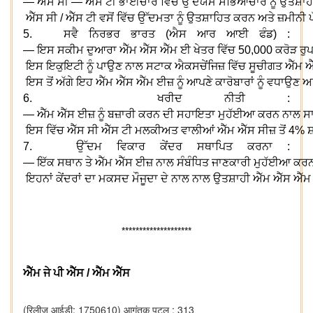
—
ਐੱਸ
ਸੀ
—
ਐੱਸ
ਟੀ
ਭਾਈਚਾਰੇ
ਵਿੱਚ
ਉੱਦਯਮ
ਸੱਭਿਆਚਾਰ
ਨੂੰ
ਉਤਸ਼ਾਹ
ਐੱਸ
ਸੀ
/
ਐੱਸ
ਟੀ
ਵਸੋਂ
ਵਿੱਚ
ਉੱਦਮਤਾ
ਨੂੰ
ਉਤਸ਼ਾਹਿਤ
ਕਰਨ
ਅਤੇ
ਜ਼ਮੀਨੀ
5.
ਸਵੈ
ਨਿਰਭਰ
ਭਾਰਤ
(
ਐਸ
ਆਰ
ਆਈ
ਫੰਡ
) :
—
ਇਸ
ਸਕੀਮ
ਦੁਆਰਾ
ਐੱਮ
ਐੱਸ
ਐੱਮ
ਈ
ਖੇਤਰ
ਵਿੱਚ
50,000
ਕਰੋੜ
ਰੁ
ਇਸ
ਇਕੁਇਟੀ
ਨੂੰ
ਪਾਉਣ
ਨਾਲ
ਸਟਾਕ
ਐਕਸਚੇਂਜਿਜ਼
ਵਿੱਚ
ਸੂਚੀਗਤ
ਐੱਮ
ਐ
ਇਸ
ਤੋਂ
ਅੱਗੇ
ਇਹ
ਐੱਮ
ਐੱਸ
ਐੱਮ
ਈਜ਼
ਨੂੰ
ਆਪਣੇ
ਕਾਰੋਬਾਰਾਂ
ਨੂੰ
ਵਧਾਉਣ
ਅ
6.
ਖਰੀਦ
ਨੀਤੀ
:
—
ਐੱਮ
ਐੱਸ
ਈਜ਼
ਨੂੰ
ਬਜ਼ਾਰੀ
ਕਰਨ
ਦੀ
ਸਹਾਇਤਾ
ਮੁਹੱਈਆ
ਕਰਨ
ਨਾਲ
ਸਾ
ਇਸ
ਵਿੱਚ
ਐੱਸ
ਸੀ
ਐੱਸ
ਟੀ
ਮਲਕੀਅਤ
ਵਾਲੀਆਂ
ਐੱਮ
ਐੱਸ
ਸੀਜ਼
ਤੋਂ
4%
ਸ
7.
ਉੱਦਮ
ਵਿਕਾਰ
ਕੇਂਦਰ
ਸਥਾਪਿਤ
ਕਰਨਾ
:
—
ਇੱਕ
ਸਥਾਨ
ਤੇ
ਐੱਮ
ਐੱਸ
ਈਜ਼
ਨਾਲ
ਸੰਬੰਧਿਤ
ਜਾਣਕਾਰੀ
ਮੁਹੱਈਆ
ਕਰ
ਇਹਨਾਂ
ਕੇਂਦਰਾਂ
ਦਾ
ਮਕਸਦ
ਮੌਜੂਦਾ
ਦੇ
ਨਾਲ
ਨਾਲ
ਉਤਸ਼ਾਹੀ
ਐੱਮ
ਐੱਸ
ਐੱਮ
********************
ਐੱਮ
ਜੇ
ਪੀ
ਐੱਸ
/
ਐੱਮ
ਐੱਸ
(रिलीज़ आईडी: 1750610)
आगंतुक पटल : 313