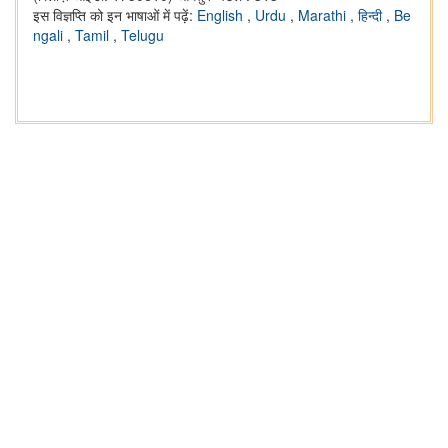
इस विज्ञप्ति को इन भाषाओं में पढ़ें:
English
,
Urdu
,
Marathi
,
हिन्दी
,
Be
ngali
,
Tamil
,
Telugu