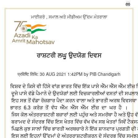
ਮਾਈਕਰੋ , ਸਮਾਲ ਅਤੇ ਮੀਡੀਅਮ ਉੱਦਮ ਮੰਤਰਾਲਾ
ਰਾਸ਼ਟਰੀ ਲਘੂ ਉਦਯੋਗ ਦਿਵਸ
प्रविष्टि तिथि: 30 AUG 2021 1:42PM by PIB Chandigarh
ਵਿਸ਼ਵ
ਦੇ
ਕਿਸੇ
ਵੀ
ਹਿੱਸੇ
ਵਾਂਗ
ਭਾਰਤ
ਵਿੱਚ
ਇੱਕ
ਪਾਸੇ
ਐੱਮ
ਐੱਸ
ਐੱਮ
ਈਜ਼
ਦੂਜੇ
ਪਾਸੇ
ਵੱਡੇ
ਪੈਮਾਨੇ
ਦੇ
ਉਦਯੋਗਾਂ
ਲਈ
ਵਿਚਕਾਰਲੀਆਂ
ਵਸਤਾਂ
ਦੀ
ਸਪਲਾ
ਇਹ
ਸਭ
ਤੋਂ
ਵੱਡਾ
ਰੋਜ਼ਗਾਰ
ਪੈਦਾ
ਕਰਨ
ਵਾਲਾ
ਅਤੇ
ਭਾਰਤੀ
ਅਰਥ
ਵਿਵਸਥਾ
ਭਾਰਤ
6.3
ਕਰੋੜ
ਤੋਂ
ਵੱਧ
ਐੱਮ
ਐੱਸ
ਐੱਮ
ਈਜ਼
ਦਾ
ਘਰ
ਹੈ
।
ਜਿਸ
ਕੋਲ
ਅੰਤਰਰਾਸ਼ਟਰੀ
ਬਜ਼ਾਰਾਂ
ਲਈ
ਪਹੁੰਚ
ਅਤੇ
ਸਮਰੱਥਾ
ਹੈ
ਅਤੇ
ਉਹ
ਵ
ਬਰਾਮਦ
ਦੇ
ਸੰਦਰਭ
ਵਿੱਚ
ਇਸ
ਖੇਤਰ
ਵਿੱਚ
ਵੱਖ
ਵੱਖ
ਸਬ
ਖੇਤਰਾਂ
ਜਿਵੇਂ
ਟੈਕਸ
ਪਿਛਲੇ
ਕੁਝ
ਸਾਲਾਂ
ਵਿੱਚ
ਭਾਰਤੀ
ਅਰਥਚਾਰੇ
ਨੇ
ਇੱਕ
ਸ਼ਾਨਦਾਰ
ਪ੍ਰਗਤੀ
ਦੀ
ਇਸ
ਲਈ
ਇਹਨਾਂ
ਉੱਦਮਾਂ
ਦੇ
ਅੰਤਰਰਾਸ਼ਟਰੀਕਰਨ
ਦੇ
ਸੰਦਰਭ
ਵਿੱਚ
ਸਮਝ