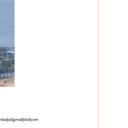
bai[at]gmail[dot]com