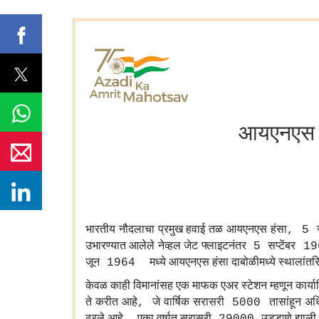
आयएनएस हं
भारतीय
नौदलाचा
प्रमुख
हवाई
तळ
आयएनएस
हंसा
, 5
उभारण्यात
आलेले
नेव्हल
जेट
फ्लाइटनंतर
सप्टेंबर
5
19
जून
मध्ये
आयएनएस
हंसा
दाबोळीमध्ये
स्थालांतर
1964
केवळ
काही
विमानांसह
एक
माफक
एअर
स्टेशन
म्हणून
कार्या
ते
करीत
आहे
जे
वार्षिक
सरासरी
तासांहून
अध
,
5000
ठरले
आहे
एका
वर्षात
सरासरी
उड्डाणे
झाली