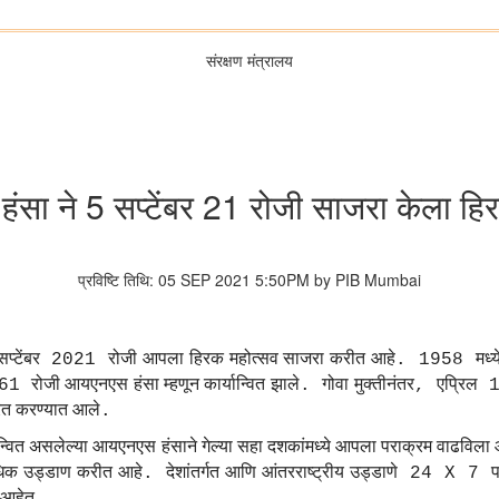
संरक्षण मंत्रालय
सा ने 5 सप्टेंबर 21 रोजी साजरा केला हि
प्रविष्टि तिथि: 05 SEP 2021 5:50PM by PIB Mumbai
सप्टेंबर
रोजी
आपला
हिरक
महोत्सव
साजरा
करीत
आहे
मध्य
2021
. 1958
रोजी
आयएनएस
हंसा
म्हणून
कार्यान्वित
झाले
गोवा
मुक्तीनंतर
एप्रिल
61
.
,
1
ित
करण्यात
आले
.
न्वित
असलेल्या
आयएनएस
हंसाने
गेल्या
सहा
दशकांमध्ये
आपला
पराक्रम
वाढविला
िक
उड्डाण
करीत
आहे
देशांतर्गत
आणि
आंतरराष्ट्रीय
उड्डाणे
प
.
24 X 7
आहेत