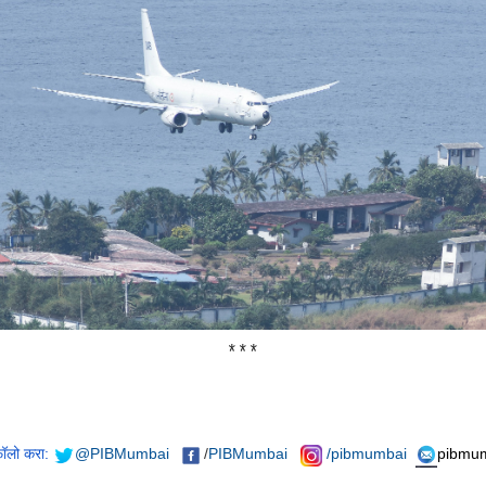
***
फॉलो करा:
@PIBMumbai
/
PIBMumbai
/pibmumbai
pibmum