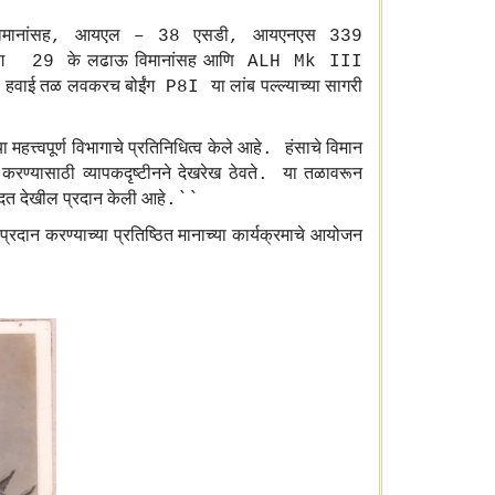
िमानांसह
आयएल
एसडी
आयएनएस
,
– 38
,
339
ग
के
लढाऊ
विमानांसह
आणि
29
ALH Mk III
े
हवाई
तळ
लवकरच
बोईंग
या
लांब
पल्ल्याच्या
सागरी
P8I
या
महत्त्वपूर्ण
विभागाचे
प्रतिनिधित्व
केले
आहे
हंसाचे
विमान
.
करण्यासाठी
व्यापकदृष्टीनने
देखरेख
ठेवते
या
तळावरून
.
दत
देखील
प्रदान
केली
आहे
.``
प्रदान
करण्याच्या
प्रतिष्ठित
मानाच्या
कार्यक्रमाचे
आयोजन