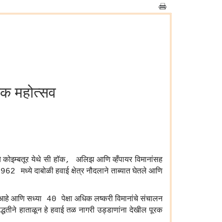
रक महोत्सव
े
कोइम्बतूर
येथे
सी
हॉक
अलिझ
आणि
व्हँपायर
विमानांसह
,
मध्ये
दाबोळी
हवाई
क्षेत्र
नौदलाने
ताब्यात
घेतले
आणि
962
आहे
आणि
सध्या
पेक्षा
अधिक
लष्करी
विमानांचे
संचालन
40
द्धतीने
हाताळून
हे
हवाई
तळ
नागरी
उड्डाणांना
देखील
पूरक