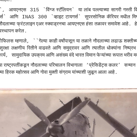
.
आयएनएस
विंग्ज
स्टॅलियन
या
लांब
पल्ल्याच्या
सागरी
गस्ती
व
`,
315 `
`
्स
आणि
व्हाइट
टायगर्स
सुपरसोनिक
कॅरियर
मधील
मि
`
INAS 300 `
`
नौदलाच्या
फ्रंटलाइन
एअर
स्क्वाड्रनचा
आयएनएस
हंसा
तळावर
समावेश
आहे
ह
.
यवस्थापन
करेल
.
लोफिलस
म्हणाले
गेल्या
काही
वर्षांपासून
या
तळाने
नौदलाच्या
लढाऊ
शक्तीच्
, ``
सुरक्षा
लक्षणीय
रितीने
वाढवते
आणि
समुद्रावर
आणि
त्यातील
धोक्यांना
निष्प्रभ
र्य
सामुदायिक
उपक्रम
आणि
असंख्य
वंदे
भारत
विमान
फेऱ्यांच्या
रूपात
भरीव
म
,
या
राष्ट्रपतींकडून
नौदलाच्या
परिचालन
विभागाला
प्रेसिडेंट्स
कलर
सन्मान
‘
’
्या
हिरक
महोत्सव
आणि
गोवा
मुक्ती
संग्राम
यांच्याशी
जुळून
आला
आहे
.