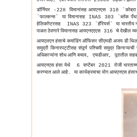
,
29000
डॉर्नियर
विमानांसह
आयएनएस
कोब्रा
-228
310 `
फाल्कन्स
या
विमानासह
ब्लॅक
पँथर
`
`
INAS 303 `
हेलिकॉप्टरसह
हॅरियर्स
या
भारतीय
INAS 323 `
`
पाळत
ठेवणारे
विमानासह
आयएनएएएस
चे
देखील
व्
316
आयएलएन
हंसाचे
कमांडिंग
ऑफिसर
सीएमडी
अजय
डी
थि
समुद्री
किनारपट्टीसह
संपूर्ण
पश्चिमी
समुद्र
किनाऱ्याची
अधिकाऱ्यांना
शोध
आणि
बचाव
एचडीआर
पूरातील
सहका
,
,
आयएनएस
हंसा
येथे
सप्टेंबर
रोजी
भारताच्
6
2021
करण्यात
आले
आहे
या
कार्यक्रमाचा
योग
आयएनएस
हंसाच
.