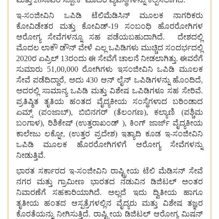
ಇ
-
ಸಂಜೀವಿನಿ
ಒಪಿಡಿ
ಟೆಲಿಮೆಡಿಸಿನ್
ಮೂಲಕ
ನಾಗರಿಕರು
ಕೋವಿಡೇತರ
ಮತ್ತು
ಕೋವಿಡ್
-
19
ಸಂಬಂಧಿ
ಹೊರರೋಗಿಗಳ
ಆರೋಗ್ಯ
ಸೇವೆಗಳನ್ನೂ
ಸಹ
ಪಡೆಯಬಹುದಾಗಿದೆ
.
ದೇಶದಲ್ಲಿ
ಮೊದಲ
ಲಾಕೌ
ಡೌನ್
ವೇಳೆ
ಎಲ್ಲ
ಒಪಿಡಿಗಳು
ಮುಚ್ಚಿದ
ಸಂದರ್ಭದಲ್ಲಿ
2020
ರ
ಏಪ್ರಿಲ್
13
ರಂದು
ಈ
ಸೇವೆಗೆ
ಚಾಲನೆ
ನೀಡಲಾಗಿತ್ತು
.
ಈವರೆಗೆ
ಸುಮಾರು
51,00,000
ರೋಗಿಗಳು
ಇಸಂಜೀವಿನಿ
ಒಪಿಡಿ
ಮೂಲಕ
ಸೇವೆ
ಪಡೆದಿದ್ದಾರೆ
,
ಅದು
430
ಆನ್
ಲೈನ್
ಒಪಿಡಿಗಳನ್ನು
ಹೊಂದಿದೆ
,
ಅದರಲ್ಲಿ
ಸಾಮಾನ್ಯ
ಒಪಿಡಿ
ಮತ್ತು
ವಿಶೇಷ
ಒಪಿಡಿಗಳೂ
ಸಹ
ಸೇರಿವೆ
.
ಪ್ರತಿಷ್ಠಿತ
ತೃತಿಯ
ಹಂತದ
ವೈದ್ಯಕೀಯ
ಸಂಸ್ಥೆಗಳಾದ
ಬಠಿಂಡಾದ
ಏಮ್ಸ್
(
ಪಂಜಾಬ್
)
,
ಬಿಬಿನಗರ್
(
ತೆಲಂಗಣ
)
,
ಕಲ್ಯಾಣಿ
(
ಪಶ್ಚಿಮ
ಬಂಗಾಳ
)
,
ರಿಶಿಕೇಷ್
(
ಉತ್ತರಾಖಂಡ್
)
,
ಕಿಂಗ್
ಜಾರ್ಜ್
ವೈದ್ಯಕೀಯ
ಕಾಲೇಜು
ಲಕ್ನೋ
, (
ಉತ್ತರ
ಪ್ರದೇಶ
)
ಇತ್ಯಾದಿ
ಕೂಡ
ಇ
-
ಸಂಜೀವಿನಿ
ಒಪಿಡಿ
ಮೂಲಕ
ಹೊರರೋಗಿಗಳಿಗೆ
ಆರೋಗ್ಯ
ಸೇವೆಗಳನ್ನು
ನೀಡುತ್ತಿವೆ
.
ಭಾರತ
ಸರ್ಕಾರದ
ಇ
-
ಸಂಜೀವಿನಿ
ರಾಷ್ಟ್ರೀಯ
ಟೆಲಿ
ಮೆಡಿಸನ್
ಸೇವೆ
ನಗರ
ಮತ್ತು
ಗ್ರಾಮೀಣ
ಭಾರತದ
ನಡುವಿನ
ಡಿಜಿಟಲ್
ಅಂತರ
ನಿವಾರಣೆಗೆ
ಸಹಕಾರಿಯಾಗಿದೆ
.
ಅಲ್ಲದೆ
ಇದು
ದ್ವಿತೀಯ
ಹಾಗೂ
ತೃತೀಯ
ಹಂತದ
ಆಸ್ಪತ್ರೆಗಳಲ್ಲಿನ
ವೈದ್ಯರು
ಮತ್ತು
ವಿಶೇಷ
ತಜ್ಞರ
ಕೊರತೆಯನ್ನು
ನೀಗಿಸುತ್ತಿದೆ
.
ರಾಷ್ಟ್ರೀಯ
ಡಿಜಿಟಲ್
ಆರೋಗ್ಯ
ಮಿಷನ್