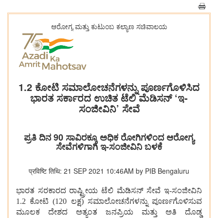
ಆರೋಗ್ಯ ಮತ್ತು ಕುಟುಂಬ ಕಲ್ಯಾಣ ಸಚಿವಾಲಯ
1.2 ಕೋಟಿ ಸಮಾಲೋಚನೆಗಳನ್ನು ಪೂರ್ಣಗೊಳಿಸಿದ
ಭಾರತ ಸರ್ಕಾರದ ಉಚಿತ ಟೆಲಿ ಮೆಡಿಸನ್ ‘ಇ-
ಸಂಜೀವಿನಿ’ ಸೇವೆ
ಪ್ರತಿ ದಿನ 90 ಸಾವಿರಕ್ಕೂ ಅಧಿಕ ರೋಗಿಗಳಿಂದ ಆರೋಗ್ಯ
ಸೇವೆಗಳಿಗಾಗಿ ಇ-ಸಂಜೀವಿನಿ ಬಳಕೆ
प्रविष्टि तिथि: 21 SEP 2021 10:46AM by PIB Bengaluru
ಭಾರತ
ಸರಕಾರದ
ರಾಷ್ಟ್ರೀಯ
ಟೆಲಿ
ಮೆಡಿಸನ್
ಸೇವೆ
ಇ
-
ಸಂಜೀವಿನಿ
1.2
ಕೋಟಿ
(
120
ಲಕ್ಷ
)
ಸಮಾಲೋಚನೆಗಳನ್ನು
ಪೂರ್ಣಗೊಳಿಸುವ
ಮೂಲಕ
ದೇಶದ
ಅತ್ಯಂತ
ಜನಪ್ರಿಯ
ಮತ್ತು
ಅತಿ
ದೊಡ್ಡ