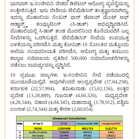
ಭಾಗವಾಗಿ
ಇ
-
ಸಂಜೀವಿನಿ
ದೇಶದ
ಡಿಜಿಟಲ್
ಆರೋಗ್ಯ
ವ್ಯವಸ್ಥೆಯನ್ನು
ಉತ್ತೇಜಿಸುತ್ತಿದೆ
.
ಇದು
ದೇಶೀಯ
ಟೆಲಿಮೆಡಿಸಿನ್
ತಂತ್ರಜ್ಞಾನವಾಗಿದ್ದು
,
ಇದನ್ನು
ಮೊಹಾಲಿಯ
ಸೆಂಟರ್
ಫಾರ್
ಡೆವಲಪ್
ಮೆಂಟ್
ಆಫ್
ಅಡ್ವಾನ್ಸ್ಡ್
ಕಂಪ್ಯೂಟಿಂಗ್
(
ಸಿ
-
ಡಾಕ್
)
ಅಭಿವೃದ್ಧಿಪಡಿಸಿದೆ
.
ಮೊಹಾಲಿಯಲ್ಲಿ
ಸಿ
-
ಡಾಕ್
ತಂಡ
ಮೊದಲಿನಿಂದ
ಕೊನೆಯವರೆಗೆ
ಎಲ್ಲ
ಸೇವೆಗಳನ್ನು
ಒದಗಿಸುತ್ತಿದೆ
.
ಟೆಲಿಮೆಡಿಸಿನ್
ಸೇವೆಯ
ಉಪಯುಕ್ತ
ಬಳಕೆಯನ್ನು
ಪರಿಗಣಿಸಿ
ಮತ್ತು
ಕೋವಿಡ್
-
19
ಸೋಂಕಿನ
ಮತ್ತೊಂದು
ಅಲೆಯ
ಸಂಭವನೀಯತೆ
ಪರಿಗಣಿಸಿ
,
ಆರೋಗ್ಯ
ಮತ್ತು
ಕುಟುಂಬ
ಕಲ್ಯಾಣ
ಸಚಿವಾಲಯ
ಪ್ರತಿದಿನ
500,000
ಸಮಾಲೋಚನೆಗಳನ್ನು
ನಡೆಸಲು
ಸಾಮರ್ಥ್ಯವನ್ನು
ವೃದ್ಧಿಸಿದೆ
.
10
ಪ್ರಮುಖ
ರಾಜ್ಯಗಳು
ಇ
-
ಸಂಜೀವಿನಿ
ಸೇವೆ
ಪಡೆಯುವಲ್ಲಿ
ಮುಂಚೂಣಿಯಲ್ಲಿವೆ
.
ಅವುಗಳೆಂದರೆ
ಆಂಧ್ರಪ್ರದೇಶ
(
37,04,258),
ಕರ್ನಾಟಕ
(
22,57,994),
ತಮಿಳುನಾಡು
(
15,62,156),
ಉತ್ತರ
ಪ್ರದೇಶ
(
13,28,889),
ಗುಜರಾತ್
(
4,60,326),
ಮಧ್ಯಪ್ರದೇಶ
(
4,28,544),
ಬಿಹಾರ
(
4,04,345),
ಮಹಾರಾಷ್ಟ್ರ
(
3,78,912),
ಪಶ್ಚಿಮ
ಬಂಗಾಳ
(
2,74,344)
ಮತ್ತು
ಕೇರಳ
(
2,60,654).