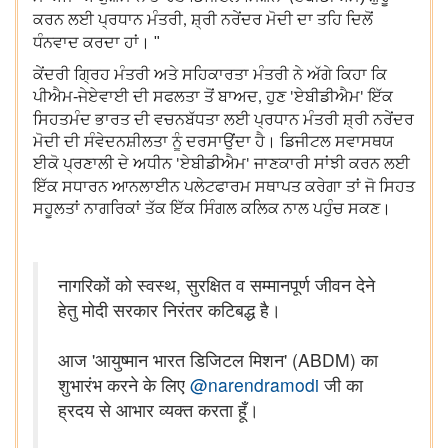
ਕਰਨ ਲਈ ਪ੍ਰਧਾਨ ਮੰਤਰੀ
ਸ਼੍ਰੀ ਨਰੇਂਦਰ ਮੋਦੀ ਦਾ ਤਹਿ ਦਿਲੋਂ
,
ਧੰਨਵਾਦ ਕਰਦਾ ਹਾਂ। "
ਕੇਂਦਰੀ ਗ੍ਰਿਹ ਮੰਤਰੀ ਅਤੇ ਸਹਿਕਾਰਤਾ ਮੰਤਰੀ ਨੇ ਅੱਗੇ ਕਿਹਾ ਕਿ
ਪੀਐਮ-ਜੇਏਵਾਈ ਦੀ ਸਫਲਤਾ ਤੋਂ ਬਾਅਦ
ਹੁਣ
ਏਬੀਡੀਐਮ
ਇੱਕ
,
'
'
ਸਿਹਤਮੰਦ ਭਾਰਤ ਦੀ ਵਚਨਬੱਧਤਾ ਲਈ ਪ੍ਰਧਾਨ ਮੰਤਰੀ ਸ਼੍ਰੀ ਨਰੇਂਦਰ
ਮੋਦੀ ਦੀ ਸੰਵੇਦਨਸ਼ੀਲਤਾ ਨੂੰ ਦਰਸਾਉਂਦਾ ਹੈ। ਡਿਜੀਟਲ ਸਵਾਸਥਯ
ਈਕੋ ਪ੍ਰਣਾਲੀ ਦੇ ਅਧੀਨ
ਏਬੀਡੀਐਮ
ਜਾਣਕਾਰੀ ਸਾਂਝੀ ਕਰਨ ਲਈ
'
'
ਇੱਕ ਸਧਾਰਨ ਆਨਲਾਈਨ ਪਲੇਟਫਾਰਮ ਸਥਾਪਤ ਕਰੇਗਾ ਤਾਂ ਜੋ ਸਿਹਤ
ਸਹੂਲਤਾਂ ਨਾਗਰਿਕਾਂ ਤੱਕ ਇੱਕ ਸਿੰਗਲ ਕਲਿਕ ਨਾਲ ਪਹੁੰਚ ਸਕਣ।
नागरिकों को स्वस्थ, सुरक्षित व सम्मानपूर्ण जीवन देने
हेतु मोदी सरकार निरंतर कटिबद्ध है।
आज 'आयुष्मान भारत डिजिटल मिशन' (ABDM) का
शुभारंभ करने के लिए
@narendramodi
जी का
ह्रदय से आभार व्यक्त करता हूँ।