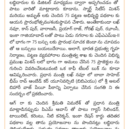
లబ్ధిదారుల కు డిజిటల్ మాధ్యమం ద్వారా అప్పగించడం తో
పాటు
వారితో మాట్లాడారు కూడాను. స్మార్ట్ సిటీస్ మిశన్
మరియు అమృత్ లకు చెందిన
పట్టణ అభివృద్ధి పథకాల కు
75
ఆయన ప్రారంభోత్సవం/శంకుస్థాపన చేశారు. అంతేకాకుండా
లఖ్
నవూ
కాన్ పుర్
వారాణసీ
ప్రయాగ్ రాజ్
గోరఖ్ పుర్
ఝాంసీ
,
,
,
,
,
,
ఇంకా గాజియాబాద్ లతో పాటు ఏడు నగరాల కు ఎఫ్ఎఎమ్ఇ-
II
లో భాగం గా
బస్సు లకు ప్రారంభ సూచక జెండా ను చూపడం
75
తో ఆ బస్సులు బయలుదేరాయి. అలాగే
భారత ప్రభుత్వ గృహ
,
నిర్మాణం
పట్టణ వ్యవహారాల మంత్రిత్వ శాఖ కు చెందిన విభిన్న
,
ప్రముఖ మిశన్ లలో భాగం గా అమలు చేసిన
ప్రాజెక్టుల ను
75
గురించి వివరించేటటువంటి ఒక కాఫీ టేబల్ బుక్ ను కూడా
ఆవిష్కరించారు. ప్రధాన మంత్రి లఖ్ నవూ లో బాబా సాహెబ్
భీమ్ రావ్ ఆంబేడ్‌ క‌ర్ యూనివర్సిటి (బిబిఎయు) లో శ్రీ అటల్
బిహారీ వాజ్ పేయీ పీఠాన్ని ఏర్పాటు చేసిన సంగతి ని ఈ
సందర్బం లో ప్రకటించారు.
ఆగ్ రా కు చెందిన శ్రీమతి విమలేశ్ తో ప్రధాన మంత్రి
మాట్లాడినప్పుడు
పిఎమ్ ఆవాస్ తో పాటు
గ్యాస్ సిలిండర్
,
టాయిలెట్
కరెంటు
నీటి కనెక్శన్
ఇంకా రేషన్ కార్డు తదితర
,
,
,
పథకాల వల్ల తాను ప్రయోజనాల ను పొందినట్లు లబ్ధిదారు
తెలియజేశారు. ప్రభుత్వ పథకాల తాలూకు ప్రయోజనాల ను