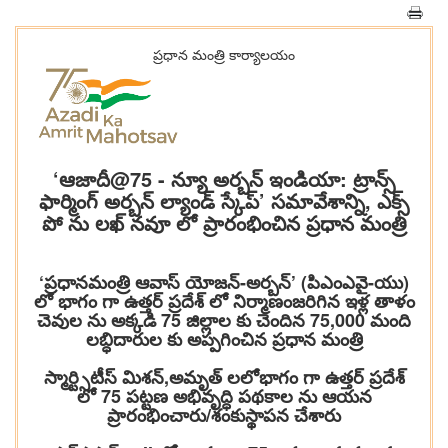
ప్రధాన మంత్రి కార్యాలయం
‘ఆజాదీ@75 - న్యూ అర్బన్ ఇండియా: ట్రాన్స్
ఫార్మింగ్ అర్బన్ ల్యాండ్ స్కేప్’ సమావేశాన్ని, ఎక్స్
పో ను లఖ్ నవూ లో ప్రారంభించిన ప్రధాన మంత్రి
‘ప్రధానమంత్రి ఆవాస్ యోజన్-అర్బన్’ (పిఎంఎవై-యు)
లో భాగం గా ఉత్తర్ ప్రదేశ్ లో నిర్మాణంజరిగిన ఇళ్ల తాళం
చెవుల ను అక్కడి 75 జిల్లాల కు చెందిన 75,000 మంది
లబ్ధిదారుల కు అప్పగించిన ప్రధాన మంత్రి
స్మార్ట్సిటీస్ మిశన్,అమృత్ లలోభాగం గా ఉత్తర్ ప్రదేశ్
లో 75 పట్టణ అభివృద్ధి పథకాల ను ఆయన
ప్రారంభించారు/శంకుస్థాపన చేశారు