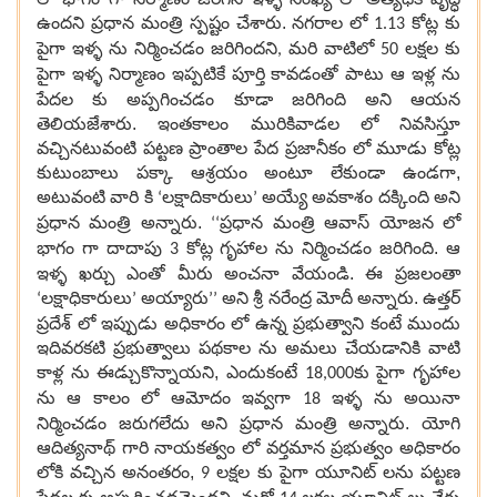
ఉందని ప్రధాన మంత్రి స్పష్టం చేశారు. నగరాల లో
కోట్ల కు
1.13
పైగా ఇళ్ళ ను నిర్మించడం జరిగిందని
మరి వాటిలో
లక్షల కు
,
50
పైగా ఇళ్ళ నిర్మాణం ఇప్పటికే పూర్తి కావడంతో పాటు
ఆ ఇళ్ల ను
పేదల కు అప్పగించడం కూడా జరిగింది అని ఆయన
తెలియజేశారు. ఇంతకాలం మురికివాడల లో నివసిస్తూ
వచ్చినటువంటి పట్టణ ప్రాంతాల పేద ప్రజానీకం లో మూడు కోట్ల
కుటుంబాలు పక్కా ఆశ్రయం అంటూ లేకుండా ఉండగా,
అటువంటి వారి కి
లక్షాదికారులు
అయ్యే అవకాశం దక్కింది అని
‘
’
ప్రధాన మంత్రి అన్నారు.
ప్రధాన మంత్రి ఆవాస్ యోజన లో
‘‘
భాగం గా దాదాపు
కోట్ల గృహాల ను నిర్మించడం జరిగింది. ఆ
3
ఇళ్ళ ఖర్చు ఎంతో మీరు అంచనా వేయండి. ఈ ప్రజలంతా
లక్షాధికారులు
అయ్యారు
అని శ్రీ నరేంద్ర మోదీ అన్నారు. ఉత్తర్
‘
’
’’
ప్రదేశ్ లో ఇప్పుడు అధికారం లో ఉన్న ప్రభుత్వాని కంటే ముందు
ఇదివరకటి ప్రభుత్వాలు పథకాల ను అమలు చేయడానికి వాటి
కాళ్ల ను ఈడ్చుకొన్నాయని, ఎందుకంటే
కు పైగా గృహాల
18,000
ను ఆ కాలం లో ఆమోదం ఇవ్వగా
ఇళ్ళ ను అయినా
18
నిర్మించడం జరుగలేదు అని ప్రధాన మంత్రి అన్నారు. యోగి
ఆదిత్యనాథ్ గారి నాయకత్వం లో వర్తమాన ప్రభుత్వం అధికారం
లోకి వచ్చిన అనంతరం,
లక్షల కు పైగా యూనిట్ లను పట్టణ
9