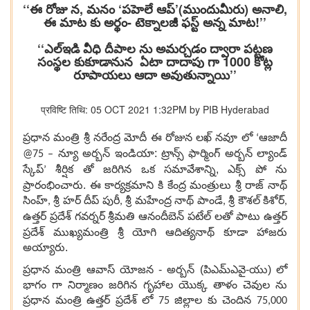
‘‘ఈ రోజు న, మనం ‘పహెలే ఆప్’(ముందుమీరు) అనాలి,
ఈ మాట కు అర్థం- టెక్నాలజీ ఫస్ట్ అన్న మాట!’’
‘‘ఎల్ఇడి వీధి దీపాల ను అమర్చడం ద్వారా పట్టణ
సంస్థల కుకూడానున ఏటా దాదాపు గా 1000 కోట్ల
రూపాయలు ఆదా అవుతున్నాయి’’
प्रविष्टि तिथि: 05 OCT 2021 1:32PM by PIB Hyderabad
ప్రధాన మంత్రి శ్రీ నరేంద్ర మోదీ ఈ రోజున లఖ్ నవూ లో
ఆజాదీ
‘
న్యూ అర్బన్ ఇండియా: ట్రాన్స్ ఫార్మింగ్ అర్బన్ ల్యాండ్
@75 –
స్కేప్
శీర్షిక తో జరిగిన ఒక సమావేశాన్ని, ఎక్స్ పో ను
’
ప్రారంభించారు. ఈ కార్యక్రమాని కి కేంద్ర మంత్రులు శ్రీ రాజ్ నాథ్
సింహ్
శ్రీ హర్ దీప్ పురీ
శ్రీ మహేంద్ర నాథ్ పాండే
శ్రీ కౌశల్ కిశోర్
,
,
,
,
ఉత్తర్ ప్రదేశ్ గవర్నర్ శ్రీమతి ఆనందీబెన్ పటేల్ లతో పాటు
ఉత్తర్
ప్రదేశ్ ముఖ్యమంత్రి శ్రీ యోగి ఆదిత్యనాథ్ కూడా హాజరు
అయ్యారు.
ప్రధాన మంత్రి ఆవాస్ యోజన - అర్బన్ (పిఎమ్ఎవై-యు) లో
భాగం గా నిర్మాణం జరిగిన గృహాల యొక్క తాళం చెవుల ను
ప్రధాన మంత్రి ఉత్తర్ ప్రదేశ్ లో
జిల్లాల కు చెందిన
75
75,000