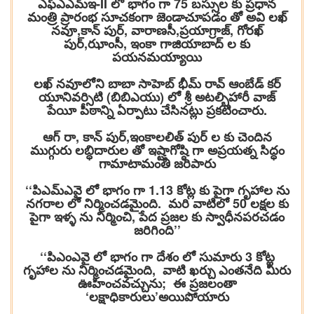
ఎఫ్ఎఎమ్ఇ-II లో భాగం గా 75 బస్సుల కు ప్రధాన
మంత్రి ప్రారంభ సూచకంగా జెండాచూపడం తో అవి లఖ్
నవూ,కాన్ పుర్, వారాణసీ,ప్రయాగ్రాజ్, గోరఖ్
పుర్,ఝాంసీ, ఇంకా గాజియాబాద్ ల కు
పయనమయ్యాయి
లఖ్ నవూలోని బాబా సాహెబ్ భీమ్ రావ్ ఆంబేడ్‌ క‌ర్
యూనివర్సిటి (బిబిఎయు) లో శ్రీ అటల్బిహారీ వాజ్
పేయీ పీఠాన్ని ఏర్పాటు చేసినట్లు ప్రకటించారు.
ఆగ్ రా, కాన్ పుర్,ఇంకాలలిత్ పుర్ ల కు చెందిన
ముగ్గురు లబ్ధిదారుల తో ఇష్టాగోష్ఠి గా అప్రయత్న సిద్ధం
గామాటామంతీ జరిపారు
‘‘పిఎమ్ఎవై లో భాగం గా 1.13 కోట్ల కు పైగా గృహాల ను
నగరాల లో నిర్మించడమైంది. మరి వాటిలో 50 లక్షల కు
పైగా ఇళ్ళ ను నిర్మించి, పేద ప్రజల కు స్వాధీనపరచడం
జరిగింది’’
‘‘పిఎంఎవై లో భాగం గా దేశం లో సుమారు 3 కోట్ల
గృహాల ను నిర్మించడమైంది, వాటి ఖర్చు ఎంతనేది మీరు
ఊహించవచ్చును; ఈ ప్రజలంతా
‘లక్షాధికారులు’అయిపోయారు