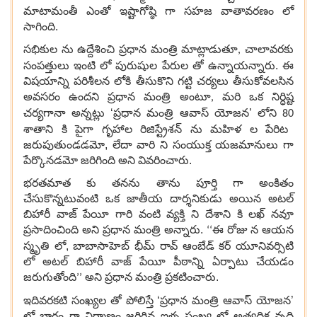
మాటామంతీ ఎంతో ఇష్టాగోష్ఠి గా సహజ వాతావరణం లో
సాగింది.
సభికుల ను ఉద్దేశించి ప్రధాన మంత్రి మాట్లాడుతూ
చాలావరకు
,
సంపత్తులు ఇంటి లో పురుషుల పేరుల తో ఉన్నాయన్నారు. ఈ
విషయాన్ని పరిశీలన లోకి తీసుకొని గట్టి చర్యలు తీసుకోవలసిన
అవసరం ఉందని ప్రధాన మంత్రి అంటూ
మరి ఒక నిర్ధిష్ట
,
చర్యగానా అన్నట్లు ‘ప్రధాన మంత్రి ఆవాస్ యోజన’ లోని
80
శాతాని కి పైగా గృహాల రిజిస్ట్రేశన్ ను మహిళ ల పేరిట
జరుపుతుండడమో, లేదా వారి ని సంయుక్త యజమానులు గా
పేర్కొనడమో జరిగింది అని వివరించారు.
భరతమాత కు తనను తాను పూర్తి గా అంకితం
చేసుకొన్నటువంటి ఒక జాతీయ దార్శనికుడు అయిన అటల్
బిహారీ వాజ్ పేయీ గారి వంటి వ్యక్తి ని దేశాని కి లఖ్ నవూ
ప్రసాదించింది అని ప్రధాన మంత్రి అన్నారు.
ఈ రోజు న ఆయన
‘‘
స్మృతి లో, బాబాసాహెబ్ భీమ్ రావ్ ఆంబేడ్‌ క‌ర్ యూనివర్సిటి
లో అటల్ బిహారీ వాజ్ పేయీ పీఠాన్ని ఏర్పాటు చేయడం
జరుగుతోంది
అని ప్రధాన మంత్రి ప్రకటించారు.
’’
ఇదివరకటి సంఖ్యల తో పోలిస్తే ‘ప్రధాన మంత్రి ఆవాస్ యోజన’
లో భాగం గా నిర్మాణం జరిగిన ఇళ్ళ సంఖ్య లో అత్యధిక వృద్ధి