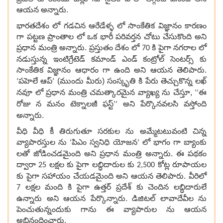
ఆయన అన్నారు.
భారతదేశం లో గడచిన ఆరేడేళ్ళ లో సాంకేతిక విజ్ఞానం కారణం
గా పట్టణ ప్రాంతాల లో ఒక భారీ పరివర్తన చోటు చేసుకొంది అని
ప్రధాన మంత్రి అన్నారు. ప్రస్తుతం దేశం లో
కి పైగా నగరాల లో
70
నడుస్తున్న ఇంటిగ్రేటెడ్ కమాండ్ ఎండ్ కంట్రోల్ సెంటర్స్ కు
సాంకేతిక విజ్ఞానం ఆధారం గా ఉంది అని ఆయన తెలిపారు.
పహెలే ఆప్
(ముందు మీరు) సంస్కృతి కి పేరు తెచ్చుకొన్న లఖ్
‘
’
నవూ లో ప్రధాన మంత్రి చమత్కారమైన వ్యాఖ్య ను చేస్తూ,
ఈ
‘‘
రోజు న మనం
టెక్నాలజీ ఫస్ట్
అని పేర్కొనవలసి వస్తోంది
’’
అన్నారు.
వీధి వీధి కీ తిరుగుతూ సరకుల ను అమ్మేటటువంటి చిన్న
వ్యాపారస్తుల ను
పిఎం స్వనిధి యోజన
లో భాగం గా బ్యాంకు
‘
’
లతో జోడించడమైంది అని ప్రధాన మంత్రి అన్నారు. ఈ పథకం
ద్వారా
లక్షల కు పైగా లబ్ధిదారుల కు
కోట్ల రూపాయల
25
2,500
కు పైగా సహాయం చేయడమైంది అని ఆయన తెలిపారు. వీరిలో
లక్షల మంది కి పైగా ఉత్తర్ ప్రదేశ్ కు చెందిన లబ్ధిదారులే
7
ఉన్నారు అని ఆయన పేర్కొన్నారు. డిజిటల్ లావాదేవీల ను
పెంచుతున్నందుకు గాను ఈ వ్యాపారుల ను ఆయన
అభినందించారు.