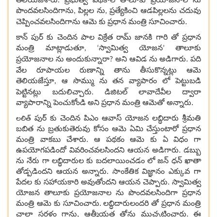
పొందవలసిందిగాను
పిల్లల ను
ప్రత్యేకించి ఆడపిల్లలను చదువు
,
,
చెప్పించవలసిందిగాను ఆమె కు ప్రధాన మంత్రి సూచించారు.
కాన్ పుర్ కు చెందిన పాల విక్రేత రామ్ జానకి గారి తో ప్రధాన
మంత్రి మాట్లాడుతూ
స్వామిత్వ యోజన
తాలూకు
, ‘
’
ప్రయోజనాల ను అందుకున్నారా
అని ఆవిడ ను అడిగారు. పది
?
వేల రూపాయల రుణాన్ని తాను తీసుకొన్నట్లు ఆమె
తెలియజేస్తూ
ఆ సొమ్ము ను తన వ్యాపారం లో పెట్టుబడి
,
పెట్టినట్లు బదులిచ్చారు. డిజిటల్ లావాదేవీల ద్వారా
వ్యాపారాన్ని పెంచుకోండి అని ప్రధాన మంత్రి ఆమెతో అన్నారు.
లలిత్
పుర్ కు చెందిన పిఎం ఆవాస్ యోజన లబ్ధిదారు శ్రీమతి
బబిత ను బ్రతుకుతెరువు కోసం ఆమె ఏమి చేస్తుంటారో ప్రధాన
మంత్రి వాకబు చేశారు. ఆ పథకం ఆమె కు ఏ విధం గా
ఉపయోగపడిందో వివరించవలసిందని ఆయన అడిగారు. డబ్బు
ను నేరు గా లబ్ధిదారుల కు బదలాయించడం లో జన్ ధన్ ఖాతా
తోడ్పడిందని ఆయన అన్నారు. సాంకేతిక విజ్ఞానం ఎక్కువ గా
పేదల కు సహాయకారి అవుతోందని ఆయన చెప్పారు. స్వామిత్వ
యోజన తాలూకు ప్రయోజనాల ను పొందవలసిందిగా ప్రధాన
మంత్రి ఆమె కు సూచించారు. లబ్ధిదారులందరి తో ప్రధాన మంత్రి
చాలా సరళం గాను, ఆత్మీయత తోను ముచ్చటించారు. ఈ