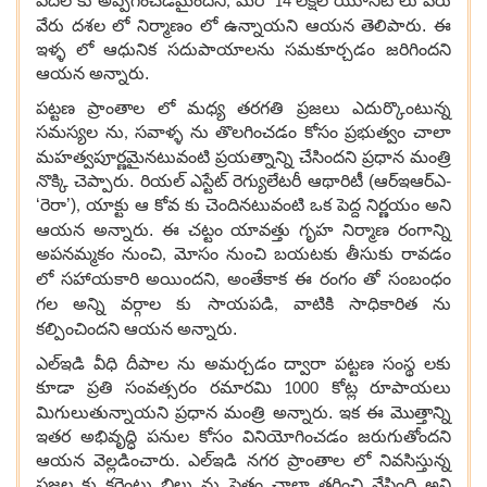
పేదల కు అప్పగించడమైందని
మరో
లక్షల యూనిట్ లు వేరు
,
14
వేరు దశల లో నిర్మాణం లో ఉన్నాయని ఆయన తెలిపారు. ఈ
ఇళ్ళ లో ఆధునిక సదుపాయాలను సమకూర్చడం జరిగిందని
ఆయన అన్నారు.
పట్టణ ప్రాంతాల లో మధ్య తరగతి ప్రజలు ఎదుర్కొంటున్న
సమస్యల ను
సవాళ్ళ ను తొలగించడం కోసం ప్రభుత్వం చాలా
,
మహత్వపూర్ణమైనటువంటి ప్రయత్నాన్ని చేసిందని ప్రధాన మంత్రి
నొక్కి చెప్పారు. రియల్ ఎస్టేట్ రెగ్యులేటరీ ఆథారిటీ (ఆర్ఇఆర్ఎ-
‘రెరా’)
యాక్టు ఆ కోవ కు చెందినటువంటి ఒక పెద్ద నిర్ణయం అని
,
ఆయన అన్నారు. ఈ చట్టం యావత్తు గృహ నిర్మాణ రంగాన్ని
అపనమ్మకం నుంచి
మోసం నుంచి బయటకు తీసుకు రావడం
,
లో సహాయకారి అయిందని
అంతేకాక
ఈ రంగం తో సంబంధం
,
గల అన్ని వర్గాల కు సాయపడి
వాటికి సాధికారిత ను
,
కల్పించిందని ఆయన అన్నారు.
ఎల్ఇడి వీధి దీపాల ను అమర్చడం ద్వారా పట్టణ సంస్థ లకు
కూడా ప్రతి సంవత్సరం రమారమి
కోట్ల రూపాయలు
1000
మిగులుతున్నాయని ప్రధాన మంత్రి అన్నారు. ఇక ఈ మొత్తాన్ని
ఇతర అభివృద్ధి పనుల కోసం వినియోగించడం జరుగుతోందని
ఆయన వెల్లడించారు. ఎల్ఇడి నగర ప్రాంతాల లో నివసిస్తున్న
ప్రజల కు కరెంటు బిల్లు ను సైతం చాలా తగ్గించి వేసింది అని