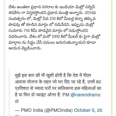
దేశం అంతటా ప్రధాన నగరాల కు ఇండియా మెట్రో సర్విస్
శరవేగం గా విస్తరిస్తోందని ప్రధాన మంత్రి అన్నారు.
వ
2014
సంవత్సరం లో, మెట్రో సేవ
కిలో మీటర్ల కన్నా తక్కువ
250
పొడవు తో కూడిన మార్గం లో నడిచేదని
ఇప్పుడు మెట్రో
,
సుమారు
కిమీ పొడవైన మార్గం లో నడుస్తోందని
750
వివరించారు. దేశం లో మరో
కిలో మీటర్ కు పైగా మెట్రో
1000
మార్గాల ను సిద్ధం చేసే పనులు జరుగుతున్నాయని కూడా
ఆయన వెల్లడించారు.
मुझे इस बात की भी खुशी होती है कि देश में पीएम
आवास योजना के तहत जो घर दिए जा रहे हैं, उनमें 80
प्रतिशत से ज्यादा घरों पर मालिकाना हक महिलाओं का
है या फिर वो ज्वाइंट ओनर हैं: PM
@narendramo
di
— PMO India (@PMOIndia)
October 5, 20