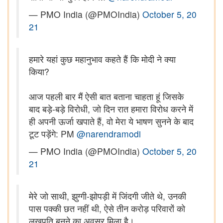
— PMO India (@PMOIndia)
October 5, 20
21
हमारे यहां कुछ महानुभाव कहते हैं कि मोदी ने क्या
किया?
आज पहली बार मैं ऐसी बात बताना चाहता हूं जिसके
बाद बड़े-बड़े विरोधी, जो दिन रात हमारा विरोध करने में
ही अपनी ऊर्जा खपाते हैं, वो मेरा ये भाषण सुनने के बाद
टूट पड़ेंगे: PM
@narendramodi
— PMO India (@PMOIndia)
October 5, 20
21
मेरे जो साथी, झुग्गी-झोपड़ी में जिंदगी जीते थे, उनकी
पास पक्की छत नहीं थी, ऐसे तीन करोड़ परिवारों को
लखपति बनने का अवसर मिला है।