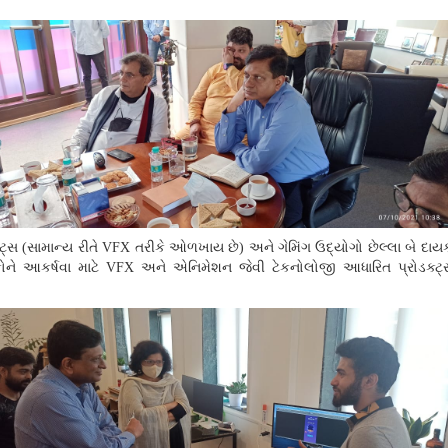
ટ્સ (સામાન્ય રીતે
VFX
તરીકે ઓળખાય છે) અને ગેમિંગ ઉદ્યોગો છેલ્લા બે દાયકા
્ષકોને આકર્ષવા માટે
VFX
અને એનિમેશન જેવી ટેકનોલોજી આધારિત પ્રોડક્ટ