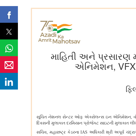
માહિતી અને પ્રસારણ 
એનિમેશન, VFX, 
ફિ
સૂચિત નેશનલ સેન્ટર ઓફ એક્સેલન્સ ઇન એનિમેશન
,
દિવસની મુલાકાત દરમિયાન પ્રોજેક્ટ સાઇટની મુલાકાત લીધી
સચિવ
,
મહારાષ્ટ્ર કેડરના
IAS
અધિકારી શ્રી અપૂર્વ ચંદ્