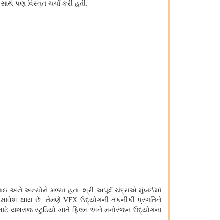
 સાથે પણ વિસ્તૃત ચર્ચા કરી હતી.
 ઘાઇ અને અન્યોને મળ્યા હતા.
શ્રી અપૂર્વ ચંદ્રાએ મુંબઈમાં
માવેશ થાય છે. તેમણે
VFX
ઉદ્યોગની તકનીકી પ્રગતિને
 માટે યશરાજ સ્ટુડિયો ખાતે ફિલ્મ અને મનોરંજન ઉદ્યોગના