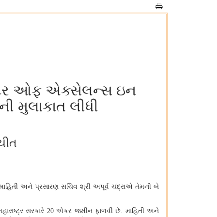
ન્ટર ઓફ એક્સેલન્સ ઇન
ની મુલાકાત લીધી
ચીત
રે માહિતી અને પ્રસારણ સચિવ શ્રી અપૂર્વ ચંદ્રાએ તેમની બે
મહારાષ્ટ્ર સરકારે
20
એકર જમીન ફાળવી છે. માહિતી અને