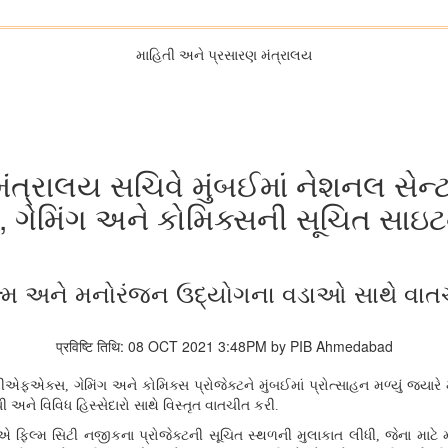
માહિતી અને પ્રસારણ મંત્રાલય
મંત્રાલય સચિવે મુંબઈમાં નેશનલ સે
ગેમિંગ અને કોમિક્સની સૂચિત સાઇટ
લ્મ અને મનોરંજન ઉદ્યોગના વડાઓ સાથે વાત
प्रविष्टि तिथि: 08 OCT 2021 3:48PM by PIB Ahmedabad
વીએફએક્સ
,
ગેમિંગ અને કોમિક્સ પ્રોજેક્ટને મુંબઈમાં પ્રોત્સાહન મળ્યું જ્યા
 અને વિવિધ હિસ્સેદારો સાથે વિસ્તૃત વાતચીત કરી.
રાએ ફિલ્મ સિટી નજીકના પ્રોજેક્ટની સૂચિત સ્થળની મુલાકાત લીધી
,
જેના માટે 