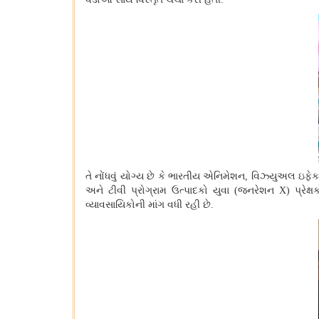
તે નોંધવું યોગ્ય છે કે ભારતીય એનિમેશન
,
વિઝ્યુઅલ ઇફેક્
અને ટીવી પ્રોગ્રામ ઉત્પાદકો યુવા (જનરેશન
X)
પ્રેક
વ્યાવસાયિકોની માંગ વધી રહી છે.