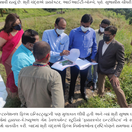
ી રહ્યું છે. શ્રી ચંદ્રાએ ડાયરેક્ટર
,
આઈઆઈટી-બોમ્બે
,
પ્રો. સુભાસીસ ચૌધરી
 ઇન્ટરનેશનલ ફિલ્મ ઇન્સ્ટિટ્યૂટની પણ મુલાકાત લીધી હતી અને ત્યાં શ્રી સુભાષ
જેમાં હાયપર-કેઝ્યુઅલ ગેમ ડેવલપમેન્ટ સ્ટુડિયો
'
ફાયરસ્કોર ઇન્ટરેક્ટિવ
'
નો સ
થે વાતચીત કરી. બાદમાં શ્રી ચંદ્રાએ ફિલ્મ નિર્માતાઓના દ્રષ્ટિકોણને સમજવા