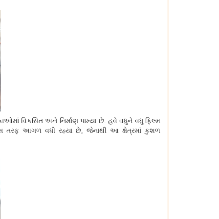
ઓમાં વિકસિત અને નિર્માણ પામ્યા છે. હવે વધુને વધુ ફિલ્મ
્સ તરફ આગળ વધી રહ્યા છે
,
જેનાથી આ ક્ષેત્રમાં કુશળ