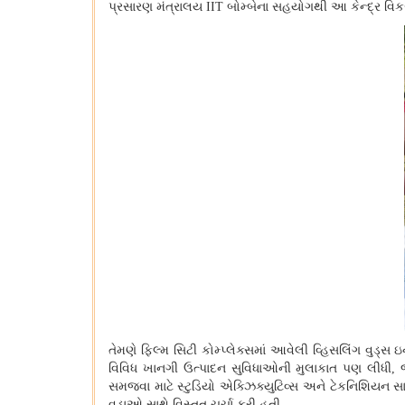
પ્રસારણ મંત્રાલય
IIT
બોમ્બેના સહયોગથી આ કેન્દ્ર વિકસાવ
તેમણે ફિલ્મ સિટી કોમ્પ્લેક્સમાં આવેલી વ્હિસલિંગ વુડ્સ
વિવિધ ખાનગી ઉત્પાદન સુવિધાઓની મુલાકાત પણ લીધી
,
સમજવા માટે સ્ટુડિયો એક્ઝિક્યુટિવ્સ અને ટેકનિશિયન સા
વડાઓ સાથે વિસ્તૃત ચર્ચા કરી હતી.