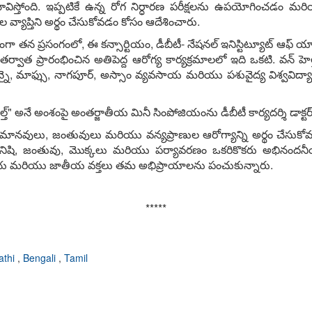
ని భావిస్తోంది. ఇప్పటికే ఉన్న రోగ నిర్ధారణ పరీక్షలను ఉపయోగించడం
 వ్యాప్తిని అర్థం చేసుకోవడం కోసం ఆదేశించారు.
ర్భంగా తన ప్రసంగంలో, ఈ కన్సార్టియం, డీబీటీ- నేషనల్ ఇనిస్టిట్యూట్ ఆ
తర్వాత ప్రారంభించిన అతిపెద్ద ఆరోగ్య కార్యక్రమాలలో ఇది ఒకటి. వన్ హెల్త
ెన్నై, మాఫ్సు, నాగపూర్, అస్సాం వ్యవసాయ మరియు పశువైద్య విశ్వవిద
హెల్త్" అనే అంశంపై అంతర్జాతీయ మినీ సింపోజియంను డీబీటీ కార్యదర్శి డాక్ట
నికి మానవులు, జంతువులు మరియు వన్యప్రాణుల ఆరోగ్యాన్ని అర్థం చేసుకోవ
కి మనిషి, జంతువు, మొక్కలు మరియు పర్యావరణం ఒకరికొకరు అభినందనీ
ీయ మరియు జాతీయ వక్తలు తమ అభిప్రాయాలను పంచుకున్నారు.
*****
athi
,
Bengali
,
Tamil