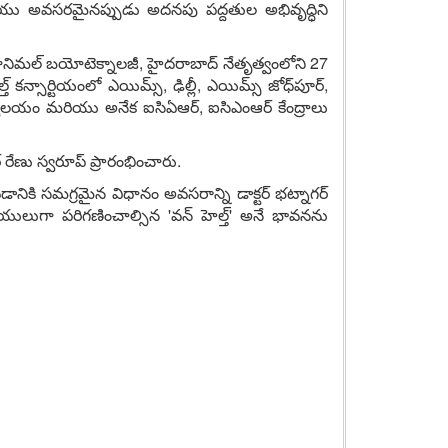
 మరియు అవసరమైనప్పుడు అదనపు పద్దతుల అభివృద్ధిని
ఫ్ యానిమల్ బయోటెక్నాలజీ, హైదరాబాద్ నేతృత్వంలోని 27
్ కన్సార్టియంలో ఎయిమ్స్, ఢిల్లీ, ఎయిమ్స్ జోధ్‌పూర్,
్యాలయం మరియు అనేక ఐసిఏఆర్, ఐసిఎంఆర్ కేంద్రాలు
ర్ రేణు స్వరూప్ ప్రారంభించారు.
డానికి సమగ్రమైన విధానం అవసరాన్ని డాక్టర్ భట్నాగర్
యులుగా పరిగణించాల్సిన 'వన్ హెల్త్' అనే భావనను