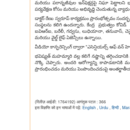
మరియు పరాన్నజీవుల ఇన్‌ఫెక్షన్లపై నిఘా పెట్టాల
పర్యవేక్షణ కోసం మరియు అభివృద్ధి చెందుతున్న వ్యాధుల
డాక్టర్ రేణు స్వరూప్ కార్యక్రమం ప్రారంభోత్సవం సంద
సంస్థలను కలిగి ఉందన్నారు. కేంద్ర ప్రభుత్వం కోవిడ్ 
ఐవిఆర్ఐ, బరేలీ, గద్వసు, లుధియానా, తనువాస్, చ
మరియు వైల్డ్ లైఫ్ ఏజెన్సీలు ఉన్నాయి.
వీడియో కాన్ఫరెన్సింగ్ ద్వారా "ఎసెన్షియల్స్ ఆఫ్ వన్ 
భవిష్యత్ మహమ్మారి వల్ల కలిగే నష్టాన్ని తగ్గించడా
నొక్కి చెప్పారు. అందరి ఆరోగ్యాన్ని కాపాడటాని
ప్రారంభించడం మరియు పెంపొందించడంపై అంతర్జాత
(रिलीज़ आईडी: 1764192)
आगंतुक पटल : 366
इस विज्ञप्ति को इन भाषाओं में पढ़ें:
English
,
Urdu
,
हिन्दी
,
Mar