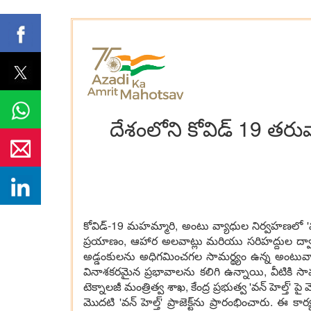
దేశంలోని కోవిడ్ 19 తరు
కోవిడ్-19 మహమ్మారి, అంటు వ్యాధుల నిర్వహణలో 'వన్ హె
ప్రయాణం, ఆహార అలవాట్లు మరియు సరిహద్దుల ద్వారా 
అడ్డంకులను అధిగమించగల సామర్థ్యం ఉన్న అంటువ్యా
వినాశకరమైన ప్రభావాలను కలిగి ఉన్నాయి, వీటికి స
టెక్నాలజీ మంత్రిత్వ శాఖ, కేంద్ర ప్రభుత్వ 'వన్ హెల్త్' 
మొదటి 'వన్ హెల్త్' ప్రాజెక్ట్‌ను ప్రారంభించారు. ఈ 