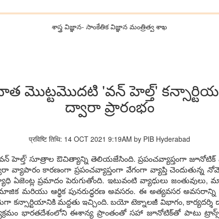
శాస్త్ర విజ్ఞాన- సాంకేతిక విజ్ఞాన మంత్రిత్వ శాఖ
వాత మొట్టమొదటి 'వన్ హెల్త్' కన్సార్ట
ద్వారా ప్రారంభం
प्रविष्टि तिथि: 14 OCT 2021 9:19AM by PIB Hyderabad
ల్త్' సూత్రాల ఔచిత్యాన్ని తెలియజేసింది. ప్రపంచవ్యాప్తంగా జూనోటిక్ వ్
వ్యాపారం కారణంగా ప్రపంచవ్యాప్తంగా వేగంగా వ్యాప్తి చెందుతున్న నోవె
ధి ఏజెంట్ల ప్రమాదం పెరుగుతోంది. ఇటువంటి వ్యాధులు జంతువులు, మాన
ామాజిక మరియు ఆర్థిక పునరుద్ధరణ అవసరం. ఈ అత్యవసర అవసరాన్ని పసిగట
పై మెగా కన్సార్టియానికి మద్దతు ఇచ్చింది. బయో టెక్నాలజీ విభాగం, కార్యదర్శి డ
కార్యక్రమం భారతదేశంలోని ఈశాన్య ప్రాంతంతో సహా జూనోటిక్‌తో పాటు ట్రాన్