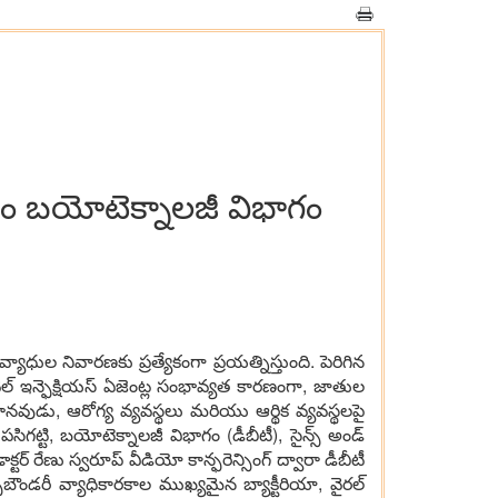
ియం బయోటెక్నాలజీ విభాగం
యాధుల నివారణకు ప్రత్యేకంగా ప్రయత్నిస్తుంది. పెరిగిన
ల్ ఇన్ఫెక్షియస్ ఏజెంట్ల సంభావ్యత కారణంగా, జాతుల
వుడు, ఆరోగ్య వ్యవస్థలు మరియు ఆర్థిక వ్యవస్థలపై
్టి, బయోటెక్నాలజీ విభాగం (డీబీటీ), సైన్స్ అండ్
ాక్టర్ రేణు స్వరూప్ వీడియో కాన్ఫరెన్సింగ్ ద్వారా డీబీటీ
స్‌బౌండరీ వ్యాధికారకాల ముఖ్యమైన బ్యాక్టీరియా, వైరల్