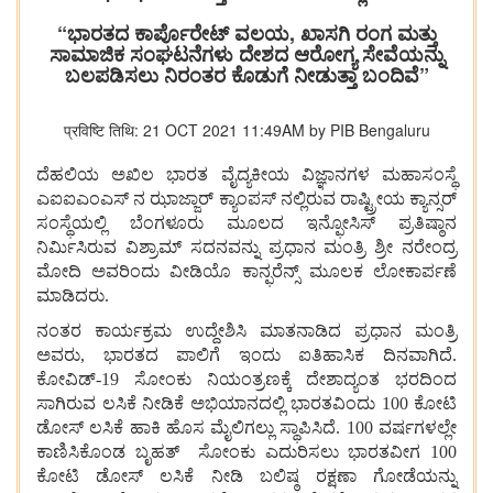
“ಭಾರತದ ಕಾರ್ಪೊರೇಟ್ ವಲಯ, ಖಾಸಗಿ ರಂಗ ಮತ್ತು
ಸಾಮಾಜಿಕ ಸಂಘಟನೆಗಳು ದೇಶದ ಆರೋಗ್ಯ ಸೇವೆಯನ್ನು
ಬಲಪಡಿಸಲು ನಿರಂತರ ಕೊಡುಗೆ ನೀಡುತ್ತಾ ಬಂದಿವೆ”
प्रविष्टि तिथि: 21 OCT 2021 11:49AM by PIB Bengaluru
ದೆಹಲಿಯ
ಅಖಿಲ
ಭಾರತ
ವೈದ್ಯಕೀಯ
ವಿಜ್ಞಾನಗಳ
ಮಹಾಸಂಸ್ಥೆ
ಎಐಐಎಂಎಸ್
ನ
ಝಾಜ್ಜಾರ್
ಕ್ಯಾಂಪಸ್
ನಲ್ಲಿರುವ
ರಾಷ್ಟ್ರೀಯ
ಕ್ಯಾನ್ಸರ್
ಸಂಸ್ಥೆಯಲ್ಲಿ
ಬೆಂಗಳೂರು
ಮೂಲದ
ಇನ್ಫೋಸಿಸ್
ಪ್ರತಿಷ್ಠಾನ
ನಿರ್ಮಿಸಿರುವ
ವಿಶ್ರಾಮ್
ಸದನವನ್ನು
ಪ್ರಧಾನ
ಮಂತ್ರಿ
ಶ್ರೀ
ನರೇಂದ್ರ
ಮೋದಿ
ಅವರಿಂದು
ವೀಡಿಯೊ
ಕಾನ್ಫರೆನ್ಸ್
ಮೂಲಕ
ಲೋಕಾರ್ಪಣೆ
ಮಾಡಿದರು
.
ನಂತರ
ಕಾರ್ಯಕ್ರಮ
ಉದ್ದೇಶಿಸಿ
ಮಾತನಾಡಿದ
ಪ್ರಧಾನ
ಮಂತ್ರಿ
ಅವರು
,
ಭಾರತದ
ಪಾಲಿಗೆ
ಇಂದು
ಐತಿಹಾಸಿಕ
ದಿನವಾಗಿದೆ
.
ಕೋವಿಡ್
-
19
ಸೋಂಕು
ನಿಯಂತ್ರಣಕ್ಕೆ
ದೇಶಾದ್ಯಂತ
ಭರದಿಂದ
ಸಾಗಿರುವ
ಲಸಿಕೆ
ನೀಡಿಕೆ
ಅಭಿಯಾನದಲ್ಲಿ
ಭಾರತವಿಂದು
100
ಕೋಟಿ
ಡೋಸ್
ಲಸಿಕೆ
ಹಾಕಿ
ಹೊಸ
ಮೈಲಿಗಲ್ಲು
ಸ್ಥಾಪಿಸಿದೆ
.
100
ವರ್ಷಗಳಲ್ಲೇ
ಕಾಣಿಸಿಕೊಂಡ
ಬೃಹತ್
ಸೋಂಕು
ಎದುರಿಸಲು
ಭಾರತವೀಗ
100
ಕೋಟಿ
ಡೋಸ್
ಲಸಿಕೆ
ನೀಡಿ
ಬಲಿಷ್ಠ
ರಕ್ಷಣಾ
ಗೋಡೆಯನ್ನು