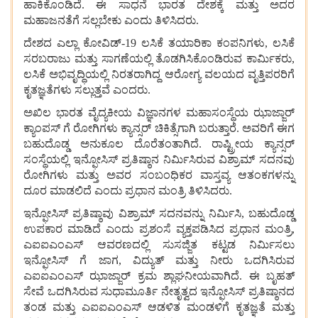
ಹಾಕಿಕೊಂಡಿದೆ
.
ಈ
ಸಾಧನೆ
ಭಾರತ
ದೇಶಕ್ಕೆ
ಮತ್ತು
ಅದರ
ಮಹಾಜನತೆಗೆ
ಸಲ್ಲಬೇಕು
ಎಂದು
ತಿಳಿಸಿದರು
.
ದೇಶದ
ಎಲ್ಲಾ
ಕೋವಿಡ್
-
19
ಲಸಿಕೆ
ತಯಾರಿಕಾ
ಕಂಪನಿಗಳು
,
ಲಸಿಕೆ
ಸರಬರಾಜು
ಮತ್ತು
ಸಾಗಣೆಯಲ್ಲಿ
ತೊಡಗಿಸಿಕೊಂಡಿರುವ
ಕಾರ್ಮಿಕರು
,
ಲಸಿಕೆ
ಅಭಿವೃದ್ಧಿಯಲ್ಲಿ
ನಿರತರಾಗಿದ್ದ
ಆರೋಗ್ಯ
ವಲಯದ
ವೃತ್ತಿಪರರಿಗೆ
ಕೃತಜ್ಞತೆಗಳು
ಸಲ್ಲುತ್ತವೆ
ಎಂದರು
.
ಅಖಿಲ
ಭಾರತ
ವೈದ್ಯಕೀಯ
ವಿಜ್ಞಾನಗಳ
ಮಹಾಸಂಸ್ಥೆಯ
ಝಾಜ್ಜಾರ್
ಕ್ಯಾಂಪಸ್
ಗೆ
ರೋಗಿಗಳು
ಕ್ಯಾನ್ಸರ್
ಚಿಕಿತ್ಸೆಗಾಗಿ
ಬರುತ್ತಾರೆ
.
ಅವರಿಗೆ
ಈಗ
ಬಹುದೊಡ್ಡ
ಅನುಕೂಲ
ದೊರೆತಂತಾಗಿದೆ
.
ರಾಷ್ಟ್ರೀಯ
ಕ್ಯಾನ್ಸರ್
ಸಂಸ್ಥೆಯಲ್ಲಿ
ಇನ್ಫೋಸಿಸ್
ಪ್ರತಿಷ್ಠಾನ
ನಿರ್ಮಿಸಿರುವ
ವಿಶ್ರಾಮ್
ಸದನವು
ರೋಗಿಗಳು
ಮತ್ತು
ಅವರ
ಸಂಬಂಧಿಕರ
ವಾಸ್ತವ್ಯ
ಆತಂಕಗಳನ್ನು
ದೂರ
ಮಾಡಲಿದೆ
ಎಂದು
ಪ್ರಧಾನ
ಮಂತ್ರಿ
ತಿಳಿಸಿದರು
.
ಇನ್ಫೋಸಿಸ್
ಪ್ರತಿಷ್ಠಾವು
ವಿಶ್ರಾಮ್
ಸದನವನ್ನು
ನಿರ್ಮಿಸಿ
,
ಬಹುದೊಡ್ಡ
ಉಪಕಾರ
ಮಾಡಿದೆ
ಎಂದು
ಪ್ರಶಂಸೆ
ವ್ಯಕ್ತಪಡಿಸಿದ
ಪ್ರಧಾನ
ಮಂತ್ರಿ
,
ಎಐಐಎಂಎಸ್
ಆವರಣದಲ್ಲಿ
ಸುಸಜ್ಜಿತ
ಕಟ್ಟಡ
ನಿರ್ಮಿಸಲು
ಇನ್ಫೋಸಿಸ್
ಗೆ
ಜಾಗ
,
ವಿದ್ಯುತ್
ಮತ್ತು
ನೀರು
ಒದಗಿಸಿರುವ
ಎಐಐಎಂಎಸ್
ಝಾಜ್ಜಾರ್
ಕ್ರಮ
ಶ್ಲಾಘನೀಯವಾಗಿದೆ
.
ಈ
ಬೃಹತ್
ಸೇವೆ
ಒದಗಿಸಿರುವ
ಸುಧಾಮೂರ್ತಿ
ನೇತೃತ್ವದ
ಇನ್ಫೋಸಿಸ್
ಪ್ರತಿಷ್ಠಾನದ
ತಂಡ
ಮತ್ತು
ಎಐಐಎಂಎಸ್
ಆಡಳಿತ
ಮಂಡಳಿಗೆ
ಕೃತಜ್ಞತೆ
ಮತ್ತು