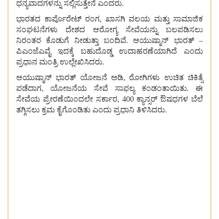
ಧನ್ಯವಾದಗಳನ್ನು
ಸಲ್ಲಿಸುತ್ತೇನೆ
ಎಂದರು
.
ಭಾರತದ
ಕಾರ್ಪೊರೇಟ್
ರಂಗ
,
ಖಾಸಗಿ
ವಲಯ
ಮತ್ತು
ಸಾಮಾಜಿಕ
ಸಂಘಟನೆಗಳು
ದೇಶದ
ಆರೋಗ್ಯ
ಸೇವೆಯನ್ನು
ಬಲಪಡಿಸಲು
ನಿರಂತರ
ಕೊಡುಗೆ
ನೀಡುತ್ತಾ
ಬಂದಿವೆ
.
ಆಯುಷ್ಮಾನ್
ಭಾರತ್
–
ಪಿಎಂಜೆಎವೈ
ಇದಕ್ಕೆ
ಬಹುದೊಡ್ಡ
ಉದಾಹರಣೆಯಾಗಿದೆ
ಎಂದು
ಪ್ರಧಾನ
ಮಂತ್ರಿ
ಉಲ್ಲೇಖಿಸಿದರು
.
ಆಯುಷ್ಮಾನ್
ಭಾರತ್
ಯೋಜನೆ
ಅಡಿ
,
ರೋಗಿಗಳು
ಉಚಿತ
ಚಿಕಿತ್ಸೆ
ಪಡೆದಾಗ
,
ಯೋಜನೆಯ
ಸೇವೆ
ಸಾಫಲ್ಯ
ಕಂಡಂತಾಯಿತು
.
ಈ
ಸೇವೆಯ
ಪ್ರೇರಣೆಯಿಂದಲೇ
ಸರ್ಕಾರ
, 400
ಕ್ಯಾನ್ಸರ್
ಔಷಧಗಳ
ಬೆಲೆ
ತಗ್ಗಿಸಲು
ಕ್ರಮ
ಕೈಗೊಂಡಿತು
ಎಂದು
ಪ್ರಧಾನಿ
ತಿಳಿಸಿದರು
.