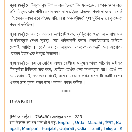
প্ৰধানমন্ত্ৰীয়ে বিশ্ৰাম গৃহ
নিৰ্মাণৰ বাবে ইনফোচিছ ফাউণ্ডেচন আৰু ইয়াৰ বাবে
ভূমি, বিদ্যুৎ আৰু পানী যোগান ধৰাৰ বাবে এইমছ ঝাজ্জৰক প্ৰশংসা কৰে। তেওঁ
এই সেৱাৰ কামৰ বাবে এইমছ পৰিচালনা আৰু শ্ৰীমতী সুধা মূৰ্তিৰ দললৈ কৃতজ্ঞতা
প্ৰকাশ কৰিছিল।
প্ৰধানমন্ত্ৰীয়ে কয় যে ভাৰতৰ কৰ্পোৰেট খণ্ড, ব্যক্তিগত খণ্ড আৰু সামাজিক
সংগঠনসমূহে দেশৰ স্বাস্থ্য সেৱা শক্তিশালী কৰাত ধাৰাবাহিকভাৱে অৰিহণা
যোগাই আহিছে। তেওঁ কয় যে আয়ুষ্মান ভাৰত-প্ৰধানমন্ত্ৰী জন আৰোগ্য
যোজনা ইয়াৰ এক উৎকৃষ্ট উদাহৰণ।
প্ৰধানমন্ত্ৰীয়ে কয় যে যেতিয়া এজন ৰোগীয়ে আয়ুষ্মান ভাৰত আঁচনিৰ অধীনত
বিনামূলীয়া চিকিৎসা লাভ কৰে, তেতিয়া তেওঁক সেৱা আগবঢ়োৱা হয়। তেওঁ কয়
যে সেৱাৰ এই মনোভাৱৰ বাবেই আমাৰ চৰকাৰে প্ৰায় ৪০০ টা কৰ্কট ৰোগৰ
ঔষধৰ মূল্য হ্ৰাস কৰাৰ বাবে পদক্ষেপ গ্ৰহণ কৰিছে।
****
DS/AK/RD
(रिलीज़ आईडी: 1766490)
आगंतुक पटल : 225
इस विज्ञप्ति को इन भाषाओं में पढ़ें:
English
,
Urdu
,
Marathi
,
हिन्दी
,
Be
ngali
,
Manipuri
,
Punjabi
,
Gujarati
,
Odia
,
Tamil
,
Telugu
,
K