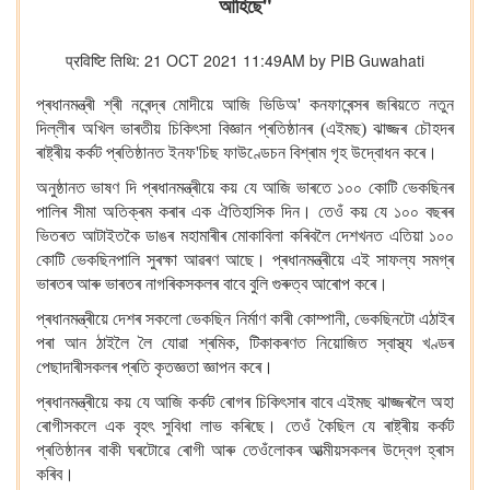
আহিছে"
प्रविष्टि तिथि: 21 OCT 2021 11:49AM by PIB Guwahati
প্ৰধানমন্ত্ৰী শ্ৰী নৰেন্দ্ৰ মোদীয়ে আজি ভিডিঅ' কনফাৰেন্সৰ জৰিয়তে নতুন
দিল্লীৰ অখিল ভাৰতীয় চিকিৎসা বিজ্ঞান প্ৰতিষ্ঠানৰ (এইমছ) ঝাজ্জৰ চৌহদৰ
ৰাষ্ট্ৰীয় কৰ্কট প্ৰতিষ্ঠানত ইনফ'চিছ ফাউণ্ডেচন বিশ্ৰাম গৃহ
উদ্বোধন কৰে।
অনুষ্ঠানত ভাষণ দি প্ৰধানমন্ত্ৰীয়ে কয় যে আজি ভাৰতে ১০০ কোটি ভেকছিনৰ
পালিৰ সীমা অতিক্ৰম কৰাৰ এক ঐতিহাসিক দিন। তেওঁ কয় যে ১০০ বছৰৰ
ভিতৰত আটাইতকৈ ডাঙৰ মহামাৰীৰ মোকাবিলা কৰিবলৈ দেশখনত এতিয়া ১০০
কোটি ভেকছিনপালি সুৰক্ষা আৱৰণ আছে। প্ৰধানমন্ত্ৰীয়ে এই সাফল্য সমগ্ৰ
ভাৰতৰ আৰু ভাৰতৰ নাগৰিকসকলৰ বাবে বুলি গুৰুত্ব আৰোপ কৰে।
প্ৰধানমন্ত্ৰীয়ে দেশৰ সকলো ভেকছিন নিৰ্মাণ কাৰী কোম্পানী, ভেকছিনটো এঠাইৰ
পৰা আন ঠাইলৈ লৈ যোৱা শ্ৰমিক, টিকাকৰণত নিয়োজিত স্বাস্থ্য খণ্ডৰ
পেছাদাৰীসকলৰ প্ৰতি কৃতজ্ঞতা জ্ঞাপন কৰে।
প্ৰধানমন্ত্ৰীয়ে কয় যে আজি কৰ্কট ৰোগৰ চিকিৎসাৰ বাবে এইমছ ঝাজ্জৰলৈ অহা
ৰোগীসকলে এক বৃহৎ সুবিধা লাভ কৰিছে। তেওঁ কৈছিল যে ৰাষ্ট্ৰীয় কৰ্কট
প্ৰতিষ্ঠানৰ বাকী ঘৰটোৱে ৰোগী আৰু তেওঁলোকৰ আত্মীয়সকলৰ উদ্বেগ হ্ৰাস
কৰিব।