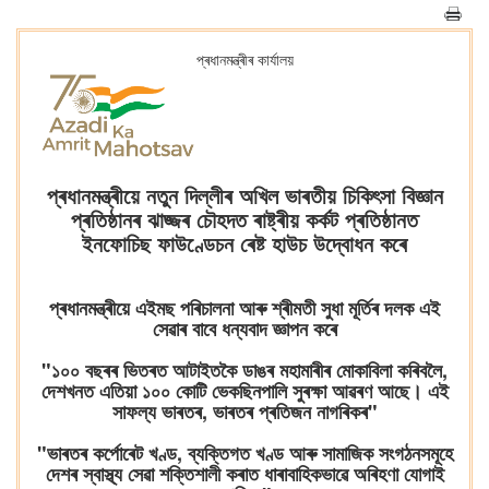
প্ৰধানমন্ত্ৰীৰ কাৰ্যালয়
প্ৰধানমন্ত্ৰীয়ে নতুন দিল্লীৰ অখিল ভাৰতীয় চিকিৎসা বিজ্ঞান
প্ৰতিষ্ঠানৰ ঝাজ্জৰ চৌহদত ৰাষ্ট্ৰীয় কৰ্কট প্ৰতিষ্ঠানত
ইনফোচিছ ফাউণ্ডেচন ৰেষ্ট হাউচ উদ্বোধন কৰে
প্ৰধানমন্ত্ৰীয়ে এইমছ পৰিচালনা আৰু শ্ৰীমতী সুধা মূৰ্তিৰ দলক এই
সেৱাৰ বাবে ধন্যবাদ জ্ঞাপন কৰে
"১০০ বছৰৰ ভিতৰত আটাইতকৈ ডাঙৰ মহামাৰীৰ মোকাবিলা কৰিবলৈ,
দেশখনত এতিয়া ১০০ কোটি ভেকছিনপালি সুৰক্ষা আৱৰণ আছে। এই
সাফল্য ভাৰতৰ, ভাৰতৰ প্ৰতিজন নাগৰিকৰ"
"ভাৰতৰ কৰ্পোৰেট খণ্ড, ব্যক্তিগত খণ্ড আৰু সামাজিক সংগঠনসমূহে
দেশৰ স্বাস্থ্য সেৱা শক্তিশালী কৰাত ধাৰাবাহিকভাৱে অৰিহণা যোগাই