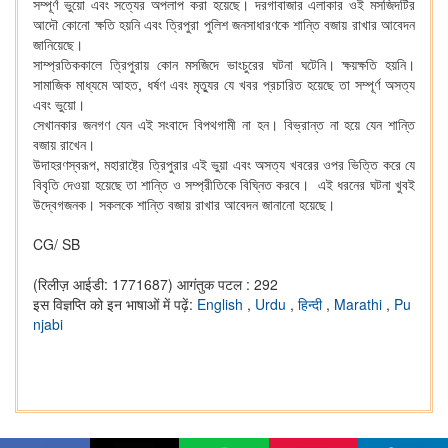
সম্পূর্ণ ভুয়ো এবং সত্যের অপলাপ করা হয়েছে। দরগাবাজার এলাকার ওই মসজিদটির
আদৌ কোনো ক্ষতি হয়নি এবং ত্রিপুরা পুলিশ জনসাধারণকে শান্তি বজায় রাখার আবেদন
জানিয়েছে।
সাম্প্রতিককালে ত্রিপুরায় কোন মসজিদে ভাংচুরের ঘটনা ঘটেনি। ক্ষয়ক্ষতি হয়নি।
সামাজিক মাধ্যমে আহত, ধর্ষণ এবং মৃত্যুর যে খবর প্রচারিত হয়েছে তা সম্পূর্ণ অসত্য
এবং ভুয়ো।
সেখানকার জনগণ যেন এই সংবাদে বিপথগামী না হন। বিভ্রান্ত না হয়ে যেন শান্তি
বজায় রাখেন।
উদাহরণস্বরূপ, মহারাষ্ট্রে ত্রিপুরার এই ভুয়া এবং অসত্য খবরের ওপর ভিত্তি করে যে
বিবৃতি দেওয়া হয়েছে তা শান্তি ও সম্প্রীতিকে বিঘ্নিত করবে। এই ধরনের ঘটনা খুবই
উদ্বেগজনক। সকলকে শান্তি বজায় রাখার আবেদন জানানো হয়েছে।
CG/ SB
(रिलीज़ आईडी: 1771687)
आगंतुक पटल : 292
इस विज्ञप्ति को इन भाषाओं में पढ़ें:
English
,
Urdu
,
हिन्दी
,
Marathi
,
Pu
njabi