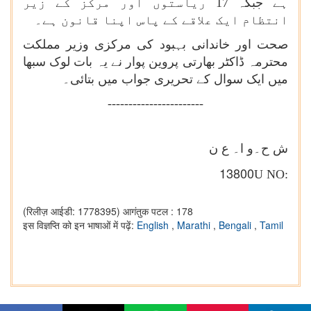
ہے جبکہ 17 ریاستوں اور مرکز کے زیر
انتظام ایک علاقے کے پاس اپنا قانون ہے۔
صحت اور خاندانی بہبود کی مرکزی وزیر مملکت
محترمہ ڈاکٹر بھارتی پروین پوار نے یہ بات لوک سبھا
میں ایک سوال کے تحریری جواب میں بتائی۔
-----------------------
ش ح۔و ا۔ ع ن
13800
U NO:
(रिलीज़ आईडी: 1778395)
आगंतुक पटल : 178
इस विज्ञप्ति को इन भाषाओं में पढ़ें:
English
,
Marathi
,
Bengali
,
Tamil