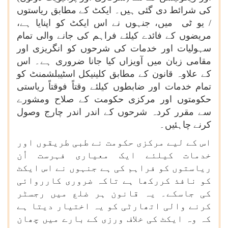
کی شرائط دی گئی ہیں۔ ایکٹ کے مطابق ریاستوں
/ یو ٹی میں، جنہوں نے اس ایکٹ کو اپنایا ہے،
مریضوں کے فائدے کیلئے فراہم کی جانے والی تمام
سہولیات اور خدمات کی شرحوں کو انگریزی اور
مقامی زبان میں آویزاں کیا جانا ضروری ہے۔ اس
کے علاوہ قانون کے مطابق کلینیکل اسٹیبلشمنٹ کو
تمام خدمات اور ضابطوں کیلئے وقتاً فوقتاً ریاستی
حکومتوں اور مرکزی حکومت کے صلاح ومشورے
سے مقرر کردہ شرحوں کے اندر اندر چارج وصول
کرنے چاہئیں۔
اس کے لیے مرکزی حکومت نے طبی طریقوں اور
خدمات کیلئے ایک معیاری فہرست اُن
ریاستوں کو فراہم کی ہے جنہوں نے اس ایکٹ
کو نافذ کررکھا ہے تاکہ ضروری کارروائی
کی جاسکے۔ یہ قانون ہر ضلع میں رجسٹر
کرنے والی اتھارٹی کو یہ اختیار دیتا ہے
کہ وہ ایکٹ کی خلاف ورزی کے بارے میں چھان