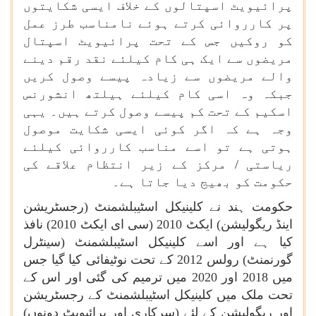
پرائیویٹ اسپتالوں کے خلاف ایسی شکایتوں
پر کارروائی کرتے ہوئے نامناسب طرز عمل
کو روکیں جس کے تحت پرائیویٹ اسپتال
مریضوں سے ایک ہی کام کیلئے نقد رقم دینے
والے مریضوں سے زیادہ پیسے وصول کریں
جبکہ وہ اسی کام کیلئے ہیلتھ انشورنس
اسکیم کے تحت کم پیسے وصول کرتے ہیں۔ یہی
وجہ ہے کہ اگر کوئی ایسی شکایت موصول
ہوتی ہے تو اسے مناسب کارروائی کیلئے
ریاستی / مرکز کے زیر انتظام علاقے کی
حکومت کو بھیج دیا جاتا ہے۔
حکومت ہند نے کلینیکل اسٹیبلشمنٹ (رجسٹریشن
اینڈ ریگولیشن) ایکٹ 2010 (سی ای ایکٹ 2010) نافذ
کیا ہے اور اسے کلینیکل اسٹیبلشمنٹ (سینٹرل
گورنمنٹ) رولس 2012 کے تحت نوٹیفائی کیا گیا جس
میں 2018 اور 2020 میں ترمیم کی گئی اور اس کے
تحت ملک میں کلینیکل اسٹیبلشمنٹ کے رجسٹریشن
اور ریگولیشن کے لئے (سرکاری اور پرائیویٹ دونوں)