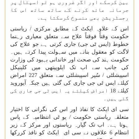
بین کرسکے اور اگر ضروری ہو تو اسپتال پر
جرمانہ عائد کرنے کے ساتھ ساتھ اس کا
رجسٹریشن بھی منسوخ کرسکتا ہے۔
اس کے علاوہ ایکٹ کے مطابق مرکزی / ریاستی
حکومت وقتاً فوقتاً علاج سے متعلق معیاری رہنما
خطوط (ایس ٹی جی) جاری کرتی ہے جو علاج کی
لاگت کو معقول بنانے میں سہولت پیدا کرتے ہیں۔
حکومت ہند کی صحت اور خاندانی بہبود کی وزارت
کی جانب سے اب تک ایلوپیتھی میں کلینیکل
اسپیشلٹی / سُپر اسپیشلٹی سے متعلق 227 امراض
کیلئے ایس ٹی جی جاری کی گئی ہیں جبکہ آیوروید
کیلئے 18 امراض کیلئے یہ ایس ٹی جی جاری کی
گئی ہیں۔
سی ای ایکٹ کا نفاذ اور اس کی نگرانی کا اختیار
متعلقہ ریاستی حکومت / یو ٹی انتظامیہ کے پاس
ہوتا ہے۔ اب تک گیارہ ریاستوں اور مرکز کے زیر
انتظام 6 علاقوں نے سی ای ایکٹ کو نافذ کررکھا