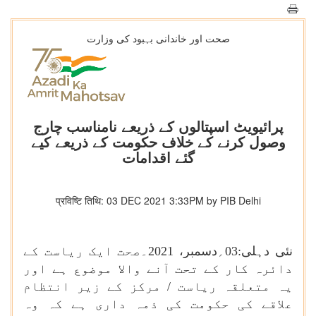
صحت اور خاندانی بہبود کی وزارت
پرائیویٹ اسپتالوں کے ذریعے نامناسب چارج
وصول کرنے کے خلاف حکومت کے ذریعے کیے
گئے اقدامات
प्रविष्टि तिथि: 03 DEC 2021 3:33PM by PIB Delhi
نئی دہلی:03
؍
دسمبر، 2021۔صحت ایک ریاست کے
دائرہ کار کے تحت آنے والا موضوع ہے اور
یہ متعلقہ ریاست / مرکز کے زیر انتظام
علاقے کی حکومت کی ذمہ داری ہے کہ وہ