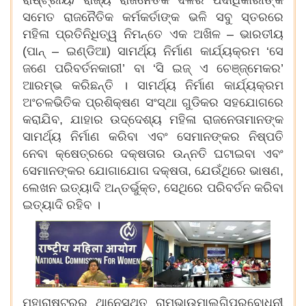
ରାଷ୍ଟ୍ରୀୟ/ ରାଜ୍ୟ ରାଜନୈତିକ ଦଳର ପଦାଧିକାରୀଙ୍କ
ସମେତ ରାଜନୈତିକ କର୍ମକର୍ତାଙ୍କ ଭଳି ସବୁ ସ୍ତରରେ
ମହିଳା ପ୍ରତିନିଧିତ୍ୱ ନିମନ୍ତେ ଏକ ଅଖିଳ – ଭାରତୀୟ
(ପାନ୍ – ଇଣ୍ଡିଆ) ସାମର୍ଥ୍ୟ ନିର୍ମାଣ କାର୍ଯ୍ୟକ୍ରମ ‘ସେ
ଜଣେ ପରିବର୍ତନକାରୀ’ ବା ‘ସି ଇଜ୍ ଏ ଚେଞ୍ଜ୍‌ମେକର’
ଆରମ୍ଭ କରିଛନ୍ତି । ସାମର୍ଥ୍ୟ ନିର୍ମାଣ କାର୍ଯ୍ୟକ୍ରମ
ଅଂଚଳଭିତିକ ପ୍ରଶିକ୍ଷଣ ସଂସ୍ଥା ଗୁଡିକର ସହଯୋଗରେ
କରାଯିବ, ଯାହାର ଉଦ୍ଦେଶ୍ୟ ମହିଳା ରାଜନେତାମାନଙ୍କ
ସାମର୍ଥ୍ୟ ନିର୍ମାଣ କରିବା ଏବଂ ସେମାନଙ୍କର ନିଷ୍ପତି
ନେବା କ୍ଷେତ୍ରରେ ଦକ୍ଷତାର ଉନ୍ନତି ଘଟାଇବା ଏବଂ
ସେମାନଙ୍କର ଯୋଗାଯୋଗ ଦକ୍ଷତା, ଯେଉଁଥିରେ ଭାଷଣ,
ଲେଖନ ଇତ୍ୟାଦି ଅନ୍ତର୍ଭୁକ୍ତ, ସେଥିରେ ପରିବର୍ତନ କରିବା
ଇତ୍ୟାଦି ରହିବ ।
ମହାରାଷ୍ଟ୍ରର ଥାନେସ୍ଥିତ ରାମଭାଉମାଲଗିପ୍ରବୋଧିନୀ