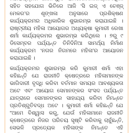
ସହିତ ସହଯୋଗ ଭିତିରେ ଆଜି ‘ସି ଇଜ୍ ଏ ଚେଞ୍ଜ୍
ମେକର’ର ଶୃଙ୍ଖଳା ଅନୁସାରେ ପ୍ରଶିକ୍ଷଣ
କାର୍ଯ୍ୟକ୍ରମର ଅଧିକାରିକ ଶୁଭାରମ୍ଭ କରାଯାଇଛି ।
ରାଷ୍ଟ୍ରୀୟ ମହିଳା ଆୟୋଗର ଅଧ୍ୟକ୍ଷା କୁମାରୀ ରେଖା
ଶର୍ମା କାର୍ଯ୍ୟକ୍ରମର ଶୁଭାରମ୍ଭ କରିଥିଲେ । ୭ରୁ ୯
ଡିସେମ୍ବର ପର୍ଯ୍ୟନ୍ତ ତିନିଦିନିଆ ସାମର୍ଥ୍ୟ ନିର୍ମାଣ
କାର୍ଯ୍ୟକ୍ରମ ‘ନଗର ନିଗମରେ ମହିଳା’ର ଆୟୋଜନ
କରାଯାଇଛି ।
କାର୍ଯ୍ୟକ୍ରମର ଶୁଭାରମ୍ଭ କରି କୁମାରୀ ଶର୍ମା ଏହା
କହିଛନ୍ତି ଯେ ରାଜନୀତି କ୍ଷେତ୍ରରେ ମହିଳାମାନଙ୍କ
ଭାଗିଦାରୀ ବୃଦ୍ଧି କରିବା ବର୍ତମାନ ସମୟର ଆବଶ୍ୟକତା
ଅଟେ ଏବଂ ଆୟୋଗ ସେମାନଙ୍କର ସଂସଦ ପର୍ଯ୍ୟନ୍ତ
ଯାତ୍ରାରେ ସେମାନଙ୍କର ସାହାଯ୍ୟ କରିବା ନିମନ୍ତେ
ପ୍ରତିଶ୍ରୁତିବଦ୍ଧ ଅଟେ । କୁମାରୀ ଶର୍ମା କହିଛନ୍ତି ଯେ
“ଆମେ ବିଶ୍ୱାସ କରୁ, ଯେଉଁ ମହିଳାମାନେ ରାଜନୀତି
କ୍ଷେତ୍ରରେ ନିଜର ପରିଚୟ ସୃଷ୍ଟି କରିବାକୁ ଚାହୁଁଛନ୍ତି,
ସେଭଳି ପ୍ରତ୍ୟେକ ମହିଳାଙ୍କ ନିମନ୍ତେ ଏହି