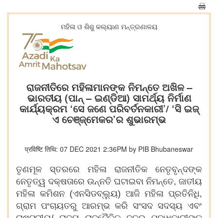
ମହିଳା ଓ ଶିଶୁ କଲ୍ୟାଣ ମନ୍ତ୍ରଣାଳୟ
ରାଜନୀତିରେ ମହିଳାମାନଙ୍କ ନିମନ୍ତେ ଅଖିଳ –
ଭାରତୀୟ (ପାନ୍ – ଇଣ୍ଡିଆ) ସାମର୍ଥ୍ୟ ନିର୍ମାଣ
କାର୍ଯ୍ୟକ୍ରମ ‘ସେ ଜଣେ ପରିବର୍ତନକାରୀ’/ ‘ସି ଇଜ୍
ଏ ଚେଞ୍ଜ୍‌ମେକର’ର ଶୁଭାରମ୍ଭ
प्रविष्टि तिथि: 07 DEC 2021 2:36PM by PIB Bhubaneswar
ତୃଣମୂଳ ସ୍ତରରେ ମହିଳା ରାଜନୀତିକ ନେତୃବୃନ୍ଦଙ୍କ
ନେତୃତ୍ୱ ଦକ୍ଷତାରେ ଉନ୍ନତି ଘଟାଇବା ନିମନ୍ତେ, ଜାତୀୟ
ମହିଳା କମିଶନ (ଏନସିଡବ୍ଲ୍ୟୁ) ଆଜି ମହିଳା ପ୍ରତିନିଧି,
ଗ୍ରାମ ପଂଚାୟତରୁ ଆରମ୍ଭ କରି ସଂସଦ ସଦସ୍ୟ ଏବଂ