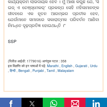
କାର୍ଯ୍ୟକ୍ରମ ଲାଭଦାୟକ ହେବ । ମୁଁ ଆଶା କରୁଛି ଯେ, ‘ସି
ଇଜ୍ ଏ ଚେଞ୍ଜ୍‌ମେକର୍‌’ ପ୍ରକଳ୍ପ ସେହି ମହିଳାମାନଙ୍କ
ଜୀବନରେ ଏକ ନୂତନ ଆରମ୍ଭର ପ୍ରତୀକ ହେବ,
ଯେଉଁମାନେ ସମାଜରେ ସକାରାତ୍ମକ ପରିବର୍ତନ ଆଣିବା
ନିମନ୍ତେ ଦୃଢ଼ପ୍ରତିଜ୍ଞ ହୋଇଥାନ୍ତି ।”
SSP
(रिलीज़ आईडी: 1779016)
आगंतुक पटल : 358
इस विज्ञप्ति को इन भाषाओं में पढ़ें:
Marathi
,
English
,
Gujarati
,
Urdu
,
हिन्दी
,
Bengali
,
Punjabi
,
Tamil
,
Malayalam