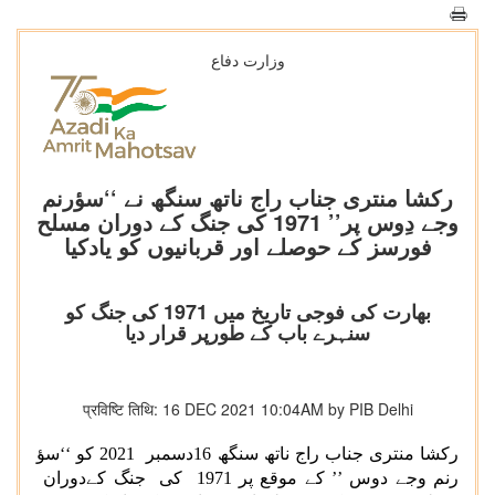
وزارت دفاع
رکشا منتری جناب راج ناتھ سنگھ نے ‘‘سؤرنم
وجے دِوس پر’’ 1971 کی جنگ کے دوران مسلح
فورسز کے حوصلے اور قربانیوں کو یادکیا
بھارت کی فوجی تاریخ میں 1971 کی جنگ کو
سنہرے باب کے طورپر قرار دیا
प्रविष्टि तिथि: 16 DEC 2021 10:04AM by PIB Delhi
رکشا منتری جناب راج ناتھ سنگھ 16دسمبر 2021 کو ‘‘سؤ
رنم وجے دوس ’’ کے موقع پر 1971 کی جنگ کےدوران