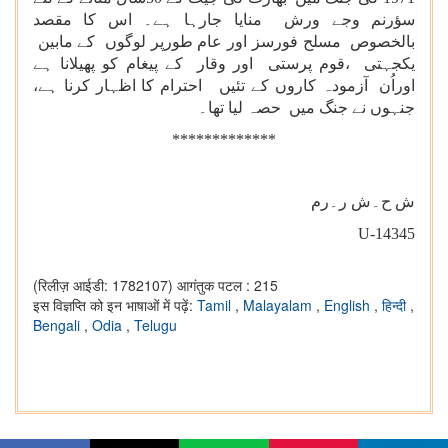
سؤرنم وجے ورش منایا جارہا ہے۔ اس کا مقصد
بالخصوص مسلح فورسز اور عام طورپر لوگوں کے مابین
یکجہتی ،قوم پرستی اور وقار کے پیغام کو پھیلانا ہے
اوراُن آزمودہ کاروں کے تئیں احترام کا اظہار کرنا ہے،
جنہوں نے جنگ میں حصہ لیا تھا۔
*************
ش ح۔ش ر۔رم
U-14345
(रिलीज़ आईडी: 1782107)
आगंतुक पटल : 215
इस विज्ञप्ति को इन भाषाओं में पढ़ें:
Tamil
,
Malayalam
,
English
,
हिन्दी
,
Bengali
,
Odia
,
Telugu