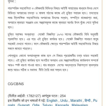
সুবিধা :
পারস্পরিক সহযোগিতা ও ফৌজদারি বিভিন্ন বিষয়ে আইনী সাহায্যের মাধ্যমে উভয় দেশে
বিভিন্ন অপরাধের তদন্ত ও মামলা গঠনের কাজে এই চুক্তি সহায়ক হবে। তদন্তের
সময় দ্বিপাক্ষিক সহযোগিতায় অপরাধের উৎসের সন্ধান, সম্পত্তি বাজেয়াপ্ত করা,
অপরাধে ব্যবহৃত সরঞ্জাম এবং সন্ত্রাসমূলক কাজে ব্যবহৃত অর্থের উৎস খুঁজে পেতে সুবিধা
হবে।
চুক্তি স্বাক্ষর সংক্রান্ত গেজেট বিজ্ঞপ্তি ১৯৭৩ সালের ফৌজদারি বিধি অনুযায়ী
প্রকাশিত হবে। এর পরে এই চুক্তি কার্যকর হবে। গেজেট বিজ্ঞপ্তি সাধারণ মানুষ
সহজেই দেখতে পাবেন। ফলে ফৌজদারি ক্ষেত্রে পারস্পরিক আইনী সহযোগিতার বিষয়ে
সকলে জানতে পারবেন।
পোল্যান্ডে কোনো অপরাধমূলক কাজ হলে সে বিষয়ে প্রয়োজনীয় তথ্য ভারত সহজেই
পাবে। এই চুক্তি কার্যকর হলে সংগঠিত অপরাধ এবং সন্ত্রাসবাদীদের কার্যকলাপ সম্পর্কে
আরও স্পষ্ট ধারণা পাওয়া যাবে। যার মাধ্যমে দেশের অভ্যন্তরে নিরাপত্তা ব্যবস্থার
জন্য আরও সঠিক ও যথাযথ নীতি তৈরি করা সম্ভব হবে।
CG/CB/NS
(रिलीज़ आईडी: 1782127)
आगंतुक पटल : 254
इस विज्ञप्ति को इन भाषाओं में पढ़ें:
English
,
Urdu
,
Marathi
,
हिन्दी
,
Pu
njabi
,
Gujarati
,
Odia
,
Telugu
,
Kannada
,
Malayalam