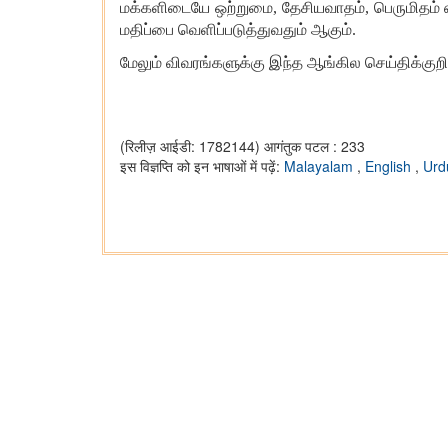
மக்களிடையே ஒற்றுமை, தேசியவாதம், பெருமிதம் என
மதிப்பை வெளிப்படுத்துவதும் ஆகும்.
மேலும் விவரங்களுக்கு இந்த ஆங்கில செய்திக்குற
(रिलीज़ आईडी: 1782144)
आगंतुक पटल : 233
इस विज्ञप्ति को इन भाषाओं में पढ़ें:
Malayalam
,
English
,
Ur