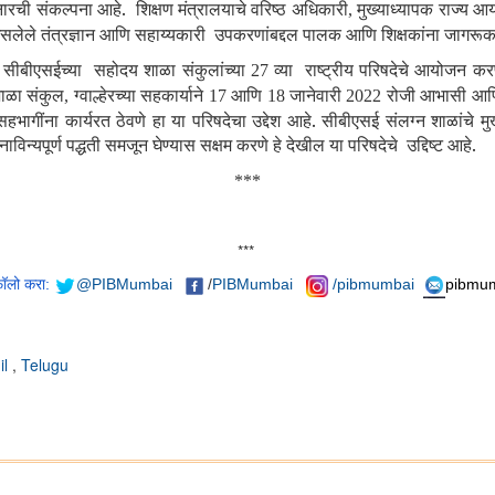
नारची संकल्पना आहे. शिक्षण मंत्रालयाचे वरिष्ठ अधिकारी
मुख्याध्यापक राज्य 
,
लेले तंत्रज्ञान आणि सहाय्यकारी उपकरणांबद्दल पालक आणि शिक्षकांना जागरूक कर
नें सीबीएसईच्या सहोदय शाळा संकुलांच्या
व्या राष्ट्रीय परिषदेचे आयोजन क
27
शाळा संकुल
ग्वाल्हेरच्या सहकार्याने
आणि
जानेवारी
रोजी आभासी आणि 
,
17
18
2022
हभागींना कार्यरत ठेवणे हा या परिषदेचा उद्देश आहे. सीबीएसई संलग्न शाळांचे मु
विन्यपूर्ण पद्धती समजून घेण्यास सक्षम करणे हे देखील या परिषदेचे उद्दिष्ट आहे.
***
***
फॉलो करा:
@PIBMumbai
/
PIBMumbai
/pibmumbai
pibmum
il
,
Telugu