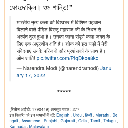
ফোংদোক্লি। ওম শান্তি!”
भारतीय नृत्य कला को विश्वभर में विशिष्ट पहचान
दिलाने वाले पंडित बिरजू महाराज जी के निधन से
अत्यंत दुख हुआ है। उनका जाना संपूर्ण कला जगत के
लिए एक अपूरणीय क्षति है। शोक की इस घड़ी में मेरी
संवेदनाएं उनके परिजनों और प्रशंसकों के साथ हैं।
ओम शांति!
pic.twitter.com/PtqDkoe8kd
— Narendra Modi (@narendramodi)
Janu
ary 17, 2022
*****
(रिलीज़ आईडी: 1790449)
आगंतुक पटल : 277
इस विज्ञप्ति को इन भाषाओं में पढ़ें:
English
,
Urdu
,
हिन्दी
,
Marathi
,
Be
ngali
,
Assamese
,
Punjabi
,
Gujarati
,
Odia
,
Tamil
,
Telugu
,
Kannada
,
Malayalam