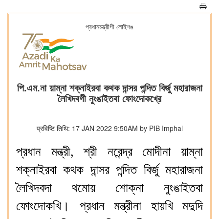
প্রধানমন্ত্রীগী লোইশঙ
পি.এম.না য়াম্না শক্নাইরবা কথক দান্সর পন্দিত বির্জু মহারাজনা
লৈখিদবগী নুংঙাইতবা ফোংদোকখ্রে
प्रविष्टि तिथि: 17 JAN 2022 9:50AM by PIB Imphal
প্রধান মন্ত্রী, শ্রী নরেন্দ্র মোদীনা য়াম্না
শক্নাইরবা কথক দান্সর পন্দিত বির্জু মহারাজনা
লৈখিদবদা থমোয় শোক্না নুংঙাইতবা
ফোংদোকখি। প্রধান মন্ত্রীনা হায়খি মদুদি