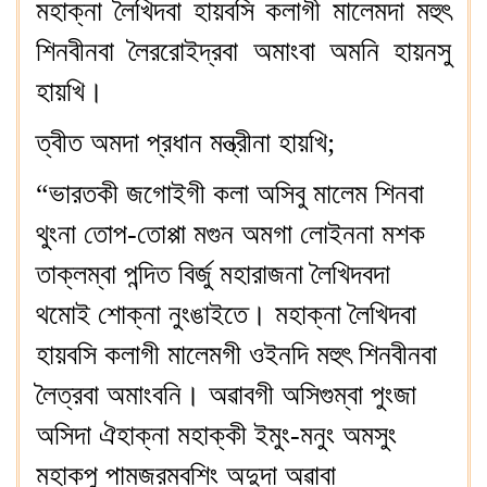
মহাক্না লৈখিদবা হায়বসি কলাগী মালেমদা মহুৎ
শিনবীনবা লৈররোইদ্রবা অমাংবা অমনি হায়নসু
হায়খি।
ত্বীত অমদা প্রধান মন্ত্রীনা হায়খি;
“ভারতকী জগোইগী কলা অসিবু মালেম শিনবা
থুংনা তোপ-তোপ্পা মগুন অমগা লোইননা মশক
তাক্লম্বা পন্দিত বির্জু মহারাজনা লৈখিদবদা
থমোই শোক্না নুংঙাইতে। মহাক্না লৈখিদবা
হায়বসি কলাগী মালেমগী ওইনদি মহুৎ শিনবীনবা
লৈত্রবা অমাংবনি। অৱাবগী অসিগুম্বা পুংজা
অসিদা ঐহাক্না মহাক্কী ইমুং-মনুং অমসুং
মহাকপু পামজরম্বশিং অদুদা অৱাবা