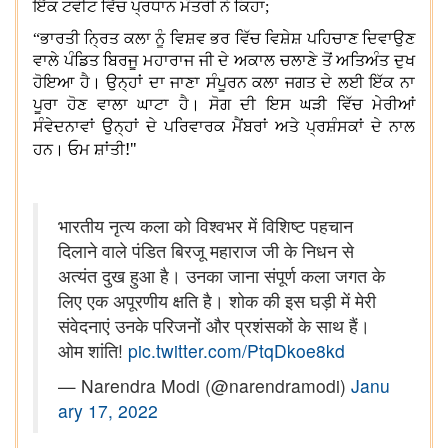
ਇੱਕ ਟਵੀਟ ਵਿੱਚ ਪ੍ਰਧਾਨ ਮੰਤਰੀ ਨੇ ਕਿਹਾ;
“ਭਾਰਤੀ ਨ੍ਰਿਤ ਕਲਾ ਨੂੰ ਵਿਸ਼ਵ ਭਰ ਵਿੱਚ ਵਿਸ਼ੇਸ਼ ਪਹਿਚਾਣ ਦਿਵਾਉਣ
ਵਾਲੇ ਪੰਡਿਤ ਬਿਰਜੂ ਮਹਾਰਾਜ ਜੀ ਦੇ ਅਕਾਲ ਚਲਾਣੇ ਤੋਂ ਅਤਿਅੰਤ ਦੁਖ
ਹੋਇਆ ਹੈ। ਉਨ੍ਹਾਂ ਦਾ ਜਾਣਾ ਸੰਪੂਰਨ ਕਲਾ ਜਗਤ ਦੇ ਲਈ ਇੱਕ ਨਾ
ਪੂਰਾ ਹੋਣ ਵਾਲਾ ਘਾਟਾ ਹੈ। ਸੋਗ ਦੀ ਇਸ ਘੜੀ ਵਿੱਚ ਮੇਰੀਆਂ
ਸੰਵੇਦਨਾਵਾਂ ਉਨ੍ਹਾਂ ਦੇ ਪਰਿਵਾਰਕ ਮੈਂਬਰਾਂ ਅਤੇ ਪ੍ਰਸ਼ੰਸਕਾਂ ਦੇ ਨਾਲ
!"
ਹਨ। ਓਮ ਸ਼ਾਂਤੀ
भारतीय नृत्य कला को विश्वभर में विशिष्ट पहचान
दिलाने वाले पंडित बिरजू महाराज जी के निधन से
अत्यंत दुख हुआ है। उनका जाना संपूर्ण कला जगत के
लिए एक अपूरणीय क्षति है। शोक की इस घड़ी में मेरी
संवेदनाएं उनके परिजनों और प्रशंसकों के साथ हैं।
ओम शांति!
pic.twitter.com/PtqDkoe8kd
— Narendra Modi (@narendramodi)
Janu
ary 17, 2022