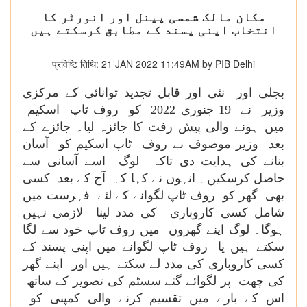
مکان مالک شمسی پینل اور انورٹر کا
انتخاب اپنی پسند کے مطابق کرسکتے ہیں
प्रविष्टि तिथि: 21 JAN 2022 11:49AM by PIB Delhi
بجلی اور نئی اور قابل تجدید توانائی کے مرکزی
وزیر نے 19 جنوری 2022 کو روف ٹاپ اسکیم
میں ہونے والی پیش رفت کا جائزہ لیا۔ جائزے کے
بعد وزیر موصوف نے روف ٹاپ اسکیم کو آسان
بنانے کی ہدایت دی تاکہ لوگ اسے آسانی سے
حاصل کرسکیں۔ انہوں نے کہا کہ آج کے بعد کسی
بھی گھر کو روف ٹاپ لگوانے کے لئے فہرست میں
شامل کسی کاروباری کی مدد لینا لازمی نہیں
ہوگا۔ لوگ اپنے گھروں میں روف ٹاپ خود سے لگا
سکتے ہیں یا روف ٹاپ لگوانے میں اپنی پسند کے
کسی کاروباری کی مدد لے سکتے ہیں اور اپنے گھر
کی چھت پر لگوائے گئے سسٹم کی تصویر کے ساتھ
اس کے بارے میں تقسیم کرنے والی کمپنی کو