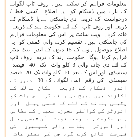
معلومات فراہم کر سکتے ہیں۔ روف ٹاپ لگوانے
کے بارے میں ڈسکام کو یہ اطلاع کسی خط /
درخواست کے ذریعہ دی جاسکتی ہے یا ڈسکام کے
ذریعہ اور روف ٹاپ کے لئے حکومت ہند کے ذریعہ
قائم کردہ ویب سائٹ پر اس کی معلومات فراہم
کی جاسکتی ہیں۔ تقسیم کرنے والی کمپنی کو یہ
اطلاع موصول ہونے کے 15 دنوں کے اندر نیٹ میٹر
فراہم کرنا ہوگا۔ حکومت ہند کے ذریعہ روف ٹاپ
کے لئے دی جانے والی 3 کلو واٹ تک 40 فیصد
سبسڈی اور اس کے بعد 10 کلو واٹ تک 20 فیصد
سبسڈی کی رقم اسے لگوانے کے 30 دنوں کے
اندر ڈسکام کے ذریعہ مکان مالک کے
اکاؤنٹ میں بھیج دی جائے گی۔ اس بات کو
یقینی بنانے کے لئے کہ شمسی پینل اور
انورٹر کی کوالٹی مجوزہ معیار کے مطابق
ہے، حکومت ہند وقتا فوقتا اُن شمسی پینل
اور انورٹر بنانے والی کمپنیوں کی
فہرست شائع کرے گی، جن کی مصنو عات