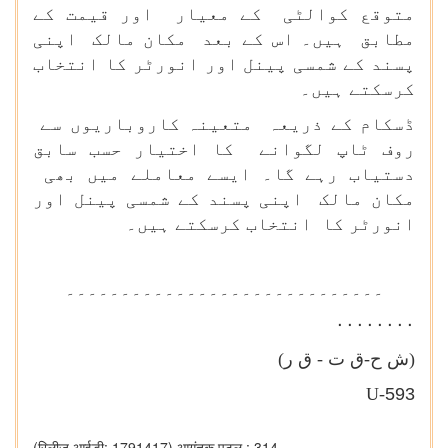
متوقع کوالٹی کے معیار اور قیمت کے
مطابق ہیں۔ اس کے بعد مکان مالک اپنی
پسند کے شمسی پینل اور انورٹر کا انتخاب
کرسکتے ہیں۔
ڈسکام کے ذریعہ متعینہ کاروباریوں سے
روف ٹاپ لگوانے کا اختیار حسب سابق
دستیاب رہے گا۔ ایسے معاملے میں بھی
مکان مالک اپنی پسند کے شمسی پینل اور
انورٹر کا انتخاب کرسکتے ہیں۔
۔۔۔۔۔۔۔۔۔۔۔۔۔۔۔۔۔۔۔۔۔۔۔۔۔۔۔۔۔
۰۰۰۰۰۰۰۰
(ش ح-ق ت - ق ر)
U-
593
(रिलीज़ आईडी: 1791417)
आगंतुक पटल : 314