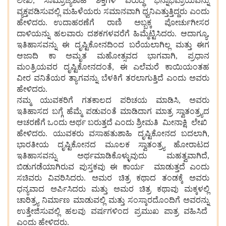
ಲೇಖಿ, ಸಾಮ್ರಾಜ್ಯಶಾಹಿ ಶಕ್ತಿಗಳ ವಿರುದ್ಧ ಭಿನ್ನಾಭಿಪ್ರಾಯವನ್ನು
ವ್ಯಕ್ತಪಡಿಸುವಲ್ಲಿ ಮಹಿಳೆಯರು ಸಮಾನವಾಗಿ ಧ್ವನಿಎತ್ತುತ್ತಿದ್ದರು ಎಂದು
ಹೇಳಿದರು. ಉದಾಹರಣೆಗೆ ರಾಣಿ ಅಬ್ಬಕ್ಕ ಪೋರ್ಚುಗೀಸರ
ದಾಳಿಯನ್ನು ಹಲವಾರು ದಶಕಗಳವರೆಗೆ ಹಿಮ್ಮೆಟ್ಟಿಸಿದರು. ಆದಾಗ್ಯೂ,
ಇತಿಹಾಸವನ್ನು ಈ ದೃಷ್ಟಿಕೋನದಿಂದ ಬರೆಯಲಾಗಿಲ್ಲ ಮತ್ತು ಈಗ
ಆಜಾದಿ ಕಾ ಅಮೃತ ಮಹೋತ್ಸವದ ಭಾಗವಾಗಿ, ಪ್ರಧಾನ
ಮಂತ್ರಿಯವರ ದೃಷ್ಟಿಕೋನದಂತೆ, ಈ ಎಲೆಮರೆ ಕಾಯಿಯಂತಹ
ವೀರ ವನಿತೆಯರ ತ್ಯಾಗವನ್ನು ಬೆಳಕಿಗೆ ತರಲಾಗುತ್ತಿದೆ ಎಂದು ಅವರು
ಹೇಳಿದರು.
ನಮ್ಮ ಯುವಕರಿಗೆ ಗತಕಾಲದ ಪರಿಚಯ ಮಾಡಿಸಿ, ಅವರು
ಇತಿಹಾಸದ ಬಗ್ಗೆ ಹೆಮ್ಮೆ ಪಡುವಂತೆ ಮಾಡಿದಾಗ ಮಾತ್ರ ಸ್ವಾತಂತ್ರ್ಯದ
ಆಚರಣೆಗೆ ಒಂದು ಅರ್ಥ ಬರುತ್ತದೆ ಎಂದು ಶ್ರೀಮತಿ ಮೀನಾಕ್ಷಿ ಲೇಖಿ
ಹೇಳಿದರು. ಯುವಕರು ವಸಾಹತುಶಾಹಿ ದೃಷ್ಟಿಕೋನದ ಬದಲಾಗಿ,
ಭಾರತೀಯ ದೃಷ್ಟಿಕೋನದ ಮೂಲಕ ಸ್ವಾತಂತ್ರ್ಯ ಹೋರಾಟದ
ಇತಿಹಾಸವನ್ನು ಅರ್ಥಮಾಡಿಕೊಳ್ಳುವುದು ಮಹತ್ವವಾಗಿದೆ,
ಬಿಡುಗಡೆಯಾಗಿರುವ ಪುಸ್ತಕವು ಈ ಕಾರ್ಯ ಮಾಡುತ್ತದೆ ಎಂದು
ಸಚಿವರು ವಿವರಿಸಿದರು. ಅಮರ ಚಿತ್ರ ಕಥಾದ ತಂಡಕ್ಕೆ ಅವರು
ಧನ್ಯವಾದ ಅರ್ಪಿಸಿದರು ಮತ್ತು ಅಮರ ಚಿತ್ರ ಕಥಾವು ಮಕ್ಕಳಲ್ಲಿ
ಚಾರಿತ್ರ್ಯ ನಿರ್ಮಾಣ ಮಾಡುವಲ್ಲಿ ಮತ್ತು ಸಂಸ್ಕಾರದೊಂದಿಗೆ ಅವರನ್ನು
ಉತ್ತೇಜಿಸುವಲ್ಲಿ ಹಲವು ವರ್ಷಗಳಿಂದ ಪ್ರಮುಖ ಪಾತ್ರ ವಹಿಸಿದೆ
ಎಂದು ಹೇಳಿದರು.