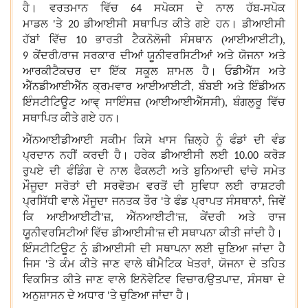
ਹੈ। ਵਰਤਮਾਨ ਵਿੱਚ
ਸਪੋਕਸ ਦੇ ਨਾਲ ਹੱਬ-ਸਪੋਕ
64
ਮਾਡਲ
ਤੇ
ਡੀਆਈਸੀ ਸਥਾਪਿਤ ਕੀਤੇ ਗਏ ਹਨ। ਡੀਆਈਸੀ
'
20
ਹੱਬਾਂ ਵਿੱਚ
ਭਾਰਤੀ ਟੈਕਨੋਲੋਜੀ ਸੰਸਥਾਨ (ਆਈਆਈਟੀ)
10
,
ਕੇਂਦਰੀ/ਰਾਜ ਸਰਕਾਰ ਦੀਆਂ ਯੂਨੀਵਰਸਿਟੀਆਂ ਅਤੇ ਯੋਜਨਾ ਅਤੇ
9
ਆਰਕੀਟੈਕਚਰ ਦਾ ਇੱਕ ਸਕੂਲ ਸ਼ਾਮਲ ਹੈ। ਓਡੀਐੱਸ ਅਤੇ
ਐੱਨਡੀਆਈਐੱਨ ਕ੍ਰਮਵਾਰ ਆਈਆਈਟੀ
ਬੰਬਈ ਅਤੇ ਇੰਡੀਅਨ
,
ਇੰਸਟੀਟਿਊਟ ਆਵ੍ ਸਾਇੰਸਜ਼ (ਆਈਆਈਐੱਸਸੀ)
ਬੰਗਲੁਰੂ ਵਿੱਚ
,
ਸਥਾਪਿਤ ਕੀਤੇ ਗਏ ਹਨ।
ਐੱਨਆਈਡੀਆਈ ਸਕੀਮ ਕਿਸੇ ਖਾਸ ਜ਼ਿਲ੍ਹੇ ਨੂੰ ਫੰਡਾਂ ਦੀ ਵੰਡ
ਪ੍ਰਦਾਨ ਨਹੀਂ ਕਰਦੀ ਹੈ। ਹਰੇਕ ਡੀਆਈਸੀ ਲਈ
ਕਰੋੜ
10.00
ਰੁਪਏ ਦੀ ਫੰਡਿੰਗ ਦੇ ਨਾਲ ਫੈਕਲਟੀ ਅਤੇ ਬੁਨਿਆਦੀ ਢਾਂਚੇ ਸਮੇਤ
ਮੌਜੂਦਾ ਸਰੋਤਾਂ ਦੀ ਸਰਵੋਤਮ ਵਰਤੋਂ ਦੀ ਸੁਵਿਧਾ ਲਈ ਰਾਸ਼ਟਰੀ
ਪ੍ਰਸਿੱਧੀ ਵਾਲੇ ਮੌਜੂਦਾ ਜਨਤਕ ਤੌਰ
ਤੇ ਫੰਡ ਪ੍ਰਾਪਤ ਸੰਸਥਾਨਾਂ
ਜਿਵੇਂ
'
,
ਕਿ ਆਈਆਈਟੀ
ਜ਼
ਐੱਨਆਈਟੀ
ਜ਼
ਕੇਂਦਰੀ ਅਤੇ ਰਾਜ
’
,
’
,
ਯੂਨੀਵਰਸਿਟੀਆਂ ਵਿੱਚ ਡੀਆਈਸੀ
ਜ਼ ਦੀ ਸਥਾਪਨਾ ਕੀਤੀ ਜਾਂਦੀ ਹੈ।
’
ਇੰਸਟੀਟਿਊਟ ਨੂੰ ਡੀਆਈਸੀ ਦੀ ਸਥਾਪਨਾ ਲਈ ਚੁਣਿਆ ਜਾਂਦਾ ਹੈ
ਜਿਸ
ਤੇ ਕੰਮ ਕੀਤੇ ਜਾਣ ਵਾਲੇ ਥੀਮੈਟਿਕ ਖੇਤਰਾਂ
ਯੋਜਨਾ ਦੇ ਤਹਿਤ
'
,
ਵਿਕਸਿਤ ਕੀਤੇ ਜਾਣ ਵਾਲੇ ਇਨੋਵੇਟਿਵ ਵਿਚਾਰ/ਉਤਪਾਦ
ਸੰਸਥਾ ਦੇ
,
ਅਨੁਸ਼ਾਸਨ ਦੇ ਅਧਾਰ
ਤੇ ਚੁਣਿਆ ਜਾਂਦਾ ਹੈ।
'